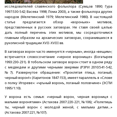
исследователей славянского фольклора (Сумцов 1890; Гура
1997:530-542; Васева 1998; Лома 2003), а также фольклора других
народов (Мелетинский 1979; Мелетинский 1980). В настоящей
статье предлагается обзор «вороньих» мотивов,
представленных в русских заговорах. Не ставя своей целью
дать полный перечень этих мотивов, мы сосредоточимся
главным образом на архаических заговорах, сохранившихся в
рукописной традиции XVII-XVIII вв.
В заговорах ворон часто именуется «черным», иногда «вещим»;
встречается словосочетание «черное воронище» (Богатырев
1993:230-231). В тобольском заговоре ворон стоит в одном ряду
с медведем и другими черными зверями (РЗРИ 2010:541-542,
№7). Развернутое обращение: «Проклятая птица, поганый,
черный ворон!» (Харитонов 1847:153), имеет параллель в «Слове
о полку Игореве»: «чръный воронъ, поганый половчине» (ЭСПИ
1995/1:10).
У ворона есть семья: «черный ворон, черная ворониця с
малыми воронятами» (Астахова 2007:220-221, №106); «Полетишь
ты, черный ворон с молодой женой, с милыма детми...»
(Астахова 2007:221, №107).