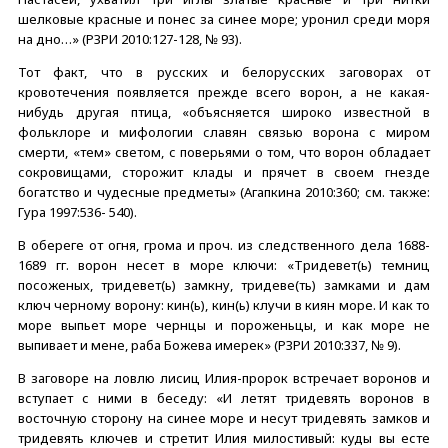
шелковые красные и понес за синее море; уронил среди моря
на дно…» (РЗРИ 2010:127-128, № 93).
Тот факт, что в русских и белорусских заговорах от
кровотечения появляется прежде всего ворон, а не какая-
нибудь другая птица, «объясняется широко известной в
фольклоре и мифологии славян связью ворона с миром
смерти, «тем» светом, с поверьями о том, что ворон обладает
сокровищами, сторожит клады и прячет в своем гнезде
богатство и чудесные предметы» (Агапкина 2010:360; см. также:
Гура 1997:536- 540).
В обереге от огня, грома и проч. из следственного дела 1688-
1689 гг. ворон несет в море ключи: «Тридевет(ь) темниц
посоженых, тридевет(ь) замкну, тридеве(ть) замками и дам
ключ черному ворону: кин(ь), кин(ь) клучи в киян море. И как то
море выпьет море чернцы и пороженьцы, и как море не
выпивает и мене, раба Божева имерек» (РЗРИ 2010:337, № 9).
В заговоре на ловлю лисиц Илия-пророк встречает воронов и
вступает с ними в беседу: «И летят тридевять воронов в
восточную сторону на синее море и несут тридевять замков и
тридевять ключев и стретит Илия милостивый: куды вы есте