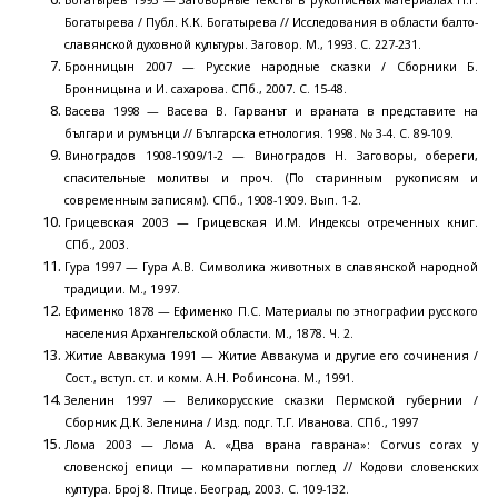
Богатырева / Публ. К.К. Богатырева // Исследования в области балто-
славянской духовной культуры. Заговор. М., 1993. С. 227-231.
Бронницын 2007 — Русские народные сказки / Сборники Б.
Бронницына и И. сахарова. СПб., 2007. С. 15-48.
Васева 1998 — Васева В. Гарванът и враната в представите на
българи и румънци // Българска етнология. 1998. № 3-4. С. 89-109.
Виноградов 1908-1909/1-2 — Виноградов Н. Заговоры, обереги,
спасительные молитвы и проч. (По старинным рукописям и
современным записям). СПб., 1908-1909. Вып. 1-2.
Грицевская 2003 — Грицевская И.М. Индексы отреченных книг.
СПб., 2003.
Гура 1997 — Гура А.В. Символика животных в славянской народной
традиции. М., 1997.
Ефименко 1878 — Ефименко П.С. Материалы по этнографии русского
населения Архангельской области. М., 1878. Ч. 2.
Житие Аввакума 1991 — Житие Аввакума и другие его сочинения /
Сост., вступ. ст. и комм. А.Н. Робинсона. М., 1991.
Зеленин 1997 — Великорусские сказки Пермской губернии /
Сборник Д.К. Зеленина / Изд. подг. Т.Г. Иванова. СПб., 1997
Лома 2003 — Лома А. «Два врана гаврана»: Corvus corax у
словенскоj епици — компаративни поглед // Кодови словенских
култура. Броj 8. Птице. Београд, 2003. С. 109-132.