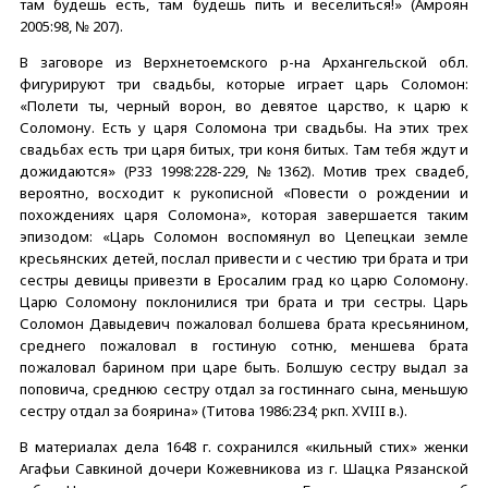
там будешь есть, там будешь пить и веселиться!» (Амроян
2005:98, № 207).
В заговоре из Верхнетоемского р-на Архангельской обл.
фигурируют три свадьбы, которые играет царь Соломон:
«Полети ты, черный ворон, во девятое царство, к царю к
Соломону. Есть у царя Соломона три свадьбы. На этих трех
свадьбах есть три царя битых, три коня битых. Там тебя ждут и
дожидаются» (РЗЗ 1998:228-229, №1362). Мотив трех свадеб,
вероятно, восходит к рукописной «Повести о рождении и
похождениях царя Соломона», которая завершается таким
эпизодом: «Царь Соломон воспомянул во Цепецкаи земле
кресьянских детей, послал привести и с честию три брата и три
сестры девицы привезти в Еросалим град ко царю Соломону.
Царю Соломону поклонилися три брата и три сестры. Царь
Соломон Давыдевич пожаловал болшева брата кресьянином,
среднего пожаловал в гостиную сотню, меншева брата
пожаловал барином при царе быть. Болшую сестру выдал за
поповича, среднюю сестру отдал за гостиннаго сына, меньшую
сестру отдал за боярина» (Титова 1986:234; ркп. XVIII в.).
В материалах дела 1648 г. сохранился «кильный стих» женки
Агафьи Савкиной дочери Кожевникова из г. Шацка Рязанской