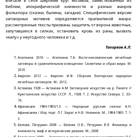
впитали в себя широкий круг мотивов, заимствованных из
Библии, апокрифической книжности и разных жанров
фольклора (сказки, былины, загадки). Специфические версии
заговорных мотивов определяются прагматикой жанра:
рассмотренные тексты призваны защитить от ворона животных,
запутавшихся в силках, остановить кровь из раны, вызвать
«килу» у неугодного человека и т.д.
Топорков А.Л.
Агапкина 2010 — Агапкина Т.А. Восточнославянские лечебные
заговоры в сравнительном освещении: Сюжетика и образ мира. М.
2010.
Амроян 2012 — Амроян И.Ф. Сборник болгарских народных
лечебных заговоров. М., 2012.
Астахова 1928 — Астахова А.М. Заговорное искусство на р. Пинеге //
Крестьянское искусство СССР. Л., 1928. Т. 2. Искусство Севера. С. 33–
76.
Афанасьев 1984-1985/1-3 — Народные русские сказки А.Н.
Афанасьева / Изд. подг. Л.Г. Бараг и Н.В. Новиков. М., 1984-1985. Т. 1-
3.
Белова, Петрухин 2008 — Белова О.В., Петрухин В.Я. Фольклор и
книжность: миф и исторические реалии. М., 2008.
Богатырев 1993 — Заговорные тексты в рукописных материалах П.Г.