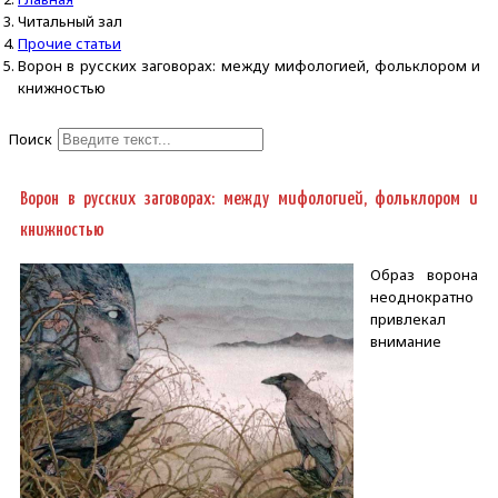
Читальный зал
Прочие статьи
Ворон в русских заговорах: между мифологией, фольклором и
книжностью
Поиск
Type 2 or more characters for
results.
Ворон в русских заговорах: между мифологией, фольклором и
книжностью
Образ ворона
неоднократно
привлекал
внимание