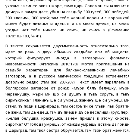
ухожья за синее окиян-море, тамо царь Соломон сына женит и
дочерь в замуж дает, убил на свадьбу 300 гусей, 300 лебедей,
300 яловичь, 300 утей; там тебе черный ворон и с воронихой
много будет питенья и яденья; а на моем путике, на моем
угодье нет тебе ничего ни спить, ни съись...» (Ефименко
1878:182-183, № 41).
В тексте сохраняется двусмысленность относительно того,
идет ли речь о двух обычных свадьбах или об инцесте,
который фигурирует иногда в заговорных формулах
невозможности (Агапкина 2010:178). Мотив приглашения на
свадьбу характерен для балкано-славянских лечебных
заговоров, а в русской магической традиции встречается
довольно редко (там же: 203-207). Текст имеет параллель в
болгарском заговоре от рожи: «Мъри бялъ белушку, мъри
червенушку, мъри ми що си душлъ в тъвъ сирутъ, в тъвъ
сирмъхинкъ? Гланинъ ше си умреш, жанинъ ше си умреш, ми
стани, тъ поди в Цариграда, там сестръ ти се глъви, пък брат ти
се жени, там дъ едеш, там дъ пиеш и дъ се веселиш!» (рус. пер.:
«Белая белушка, краснушка, зачем пришла к этому сироте,
сиротке? От голода умрешь, от жажды умрешь, встань да пойди
в Царьград, там твоя сестра обручается, там твой брат женится,