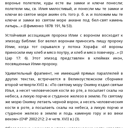
воронье полетели, куды есте вы замки и ключи понесли;
полетели мы, св. Илия милостивый, и понесли мы те замки и
ключи во святое море акиян отъ того р. б. и. и положим мы те
ключи и замки во святом море акиане под бел-свят камень
латырь...» (Ефименко 1878: 191, № 53).
Устойчивая ассоциация пророка Илии с вороном восходит к
эпизоду Библии: Бог велел воронам приносить пищу пророку
Илии, когда тот скрывался у потока Хорафа: «И вороны
приносили ему хлеб и мясо поутру, и хлеб и мясо повечеру...» (3
Цар 17: 6). Этот эпизод представлен в клеймах икон,
посвященных Илии-пророку.
Удивительный фрагмент, не имеющий прямых параллелей в
других текстах, встречается в Великоустюжском сборнике
второй четверти XVII в.: «По святому мору Окияну ездил святыи
Илья, а несет человеческия кости во рте, а посылает скалы на
небеса, а лихую порчю и студеное железо в землю. По святому
же морю Окияну летаеть черной ворон, а несеть человеческия
кости в роте, а посылаеть скалы на небеса, а лихую порчю и
студеное железо в землю и подь каменую гору и во веки
веком» (ОЧР 2002:212; 2-я четв. XVII в.) (3).