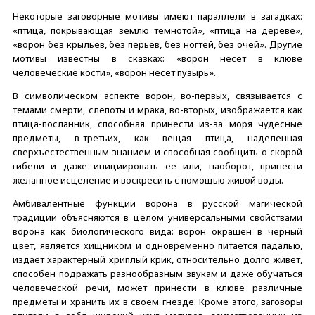
Некоторые заговорные мотивы имеют параллели в загадках:
«птица, покрывающая землю темнотой», «птица на дереве»,
«ворон без крыльев, без перьев, без ногтей, без очей». Другие
мотивы известны в сказках: «ворон несет в клюве
человеческие кости», «ворон несет пузырь».
В символическом аспекте ворон, во-первых, связывается с
темами смерти, слепоты и мрака, во-вторых, изображается как
птица-посланник, способная принести из-за моря чудесные
предметы, в-третьих, как вещая птица, наделенная
сверхъестественным знанием и способная сообщить о скорой
гибели и даже инициировать ее или, наоборот, принести
желанное исцеление и воскресить с помощью живой воды.
Амбивалентные функции ворона в русской магической
традиции объясняются в целом универсальными свойствами
ворона как биологического вида: ворон окрашен в черный
цвет, является хищником и одновременно питается падалью,
издает характерный хриплый крик, относительно долго живет,
способен подражать разнообразным звукам и даже обучаться
человеческой речи, может принести в клюве различные
предметы и хранить их в своем гнезде. Кроме этого, заговоры