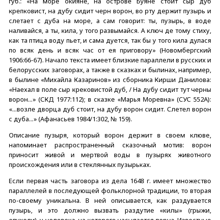
губ.: «На море окияне, на острове Буяне стоит сыр дуб
крепковист, на дубу сидит черн ворон, во рту держит пузырь и
слетает с дуба на море, а сам говорит: ты, пузырь, в воде
наливайся, а ты, кила, у того развымайся. А ключ де тому стиху,
как та птица воду пьет, и сама дуется, так бы у того кила дулася
по всяк день и всяк час от ея приговору» (Новомбергский
1906:66-67). Начало текста имеет близкие параллели в русских и
белорусских заговорах, а также в сказках и былинах, например,
в былине «Михайла Казаринов» из сборника Кирши Данилова:
«Наехал в поле сыр крековистой дуб, / На дубу сидит тут черны
ворон...» (СКД 1977:112); в сказке «Марья Моревна» (СУС 552А):
«...возле дворца дуб стоит, на дубу ворон сидит. Слетел ворон
с дуба...» (Афанасьев 1984/1:302, № 159).
Описание пузыря, который ворон держит в своем клюве,
напоминает распространенный сказочный мотив: ворон
приносит живой и мертвой воды в пузырях животного
происхождения или в стеклянных пузырьках.
Если первая часть заговора из дела 1648 г. имеет множество
параллелей в последующей фольклорной традиции, то вторая
по-своему уникальна. В ней описывается, как раздувается
пузырь, и это должно вызвать раздутие «килы» (грыжи,
опухоли), у человека, на которого насылается порча. Известные