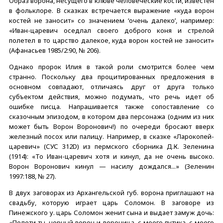
Образ ворона, несущего в клюве человеческие кости, известен
в фольклоре. В сказках встречается выражение «куда ворон
костей не заносит» со значением ‘очень далеко’, например:
«Иван-царевич оседлал своего доброго коня и стрелой
полетел в то царство далекое, куда ворон костей не заносит»
(Афанасьев 1985/2:90, № 206).
Однако пророк Илия в такой роли смотрится более чем
странно. Поскольку два процитированных предложения в
основном совпадают, отличаясь друг от друга только
субъектом действия, можно подумать, что речь идет об
ошибке писца. Напрашивается также сопоставление со
сказочным эпизодом, в котором два персонажа (одним из них
может быть Ворон Воронович!) по очереди бросают вверх
железный посох или палицу. Например, в сказке «Ларокопей-
царевич» (СУС 312D) из пермского сборника Д.К. Зеленина
(1914): «То Иван-царевич хотя и кинул, да не очень высоко.
Ворон Воронович кинул — насилу дождался...» (Зеленин
1997:188, № 27).
В двух заговорах из Архангельской губ. ворона приглашают на
свадьбу, которую играет царь Соломон. В заговоре из
Пинежского у. царь Соломон женит сына и выдает замуж дочь:
«Полети ты, черный ворон и вороница, с моего путика, с моего