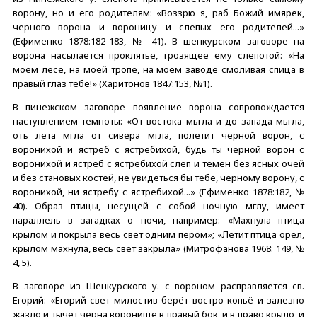
ворону, но и его родителям: «Воззрю я, раб Божий имярек,
черного ворона и вороницу и слепых его родителей...»
(Ефименко 1878:182-183, № 41). В шенкурском заговоре на
ворона насылается проклятье, грозящее ему слепотой: «На
моем лесе, на моей тропе, на моем заводе смоливая спица в
правый глаз тебе!» (Харитонов 1847:153, №1).
В пинежском заговоре появление ворона сопровождается
наступлением темноты: «От востока мьгла и до запада мьгла,
отъ лета мгла от сивера мгла, полетит черной ворон, с
воронихой и ястреб с ястребихой, будь ты черной ворон с
воронихой и ястреб с ястребихой слеп и темен без ясных очей
и без становых костей, не увидеться бы тебе, черному ворону, с
воронихой, ни ястребу с ястребихой...» (Ефименко 1878:182, №
40). Образ птицы, несущей с собой ночную мглу, имеет
параллель в загадках о ночи, например: «Махнула птица
крылом и покрыла весь свет одним пером»; «Летит птица орел,
крылом махнула, весь свет закрыла» (Митрофанова 1968: 149, №
4, 5).
В заговоре из Шенкурского у. с вороном расправляется св.
Егорий: «Егорий свет милостив берёт востро копьё и залезно
жазло и тычет черна воронище в правый бок, и в право крыло, и