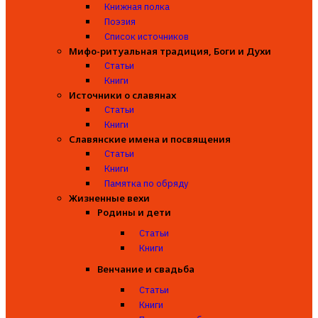
Книжная полка
Поэзия
Список источников
Мифо-ритуальная традиция, Боги и Духи
Статьи
Книги
Источники о славянах
Статьи
Книги
Славянские имена и посвящения
Статьи
Книги
Памятка по обряду
Жизненные вехи
Родины и дети
Статьи
Книги
Венчание и свадьба
Статьи
Книги