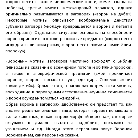
«ворон несет в клюве человеческие кости, мечет скалы на
небеса»), третьи имеют межжанровый характер, однако
оригинально разыгрываются в заговорах («ворон на дубе»).
Некоторые мотивы описывают воображаемые действия
субъекта заговора («колдун превращается в ворона и летает в
его образе»). Отдельные ситуации основаны на способности
ворона приносить в клюве различные предметы («ворон несет
иглу для зашивания раны», «ворон несет ключи и замки Илии-
пророку»).
«Вороньи» мотивы заговоров частично восходят к Библии
(эпизоды из сказаний о всемирном потопе и об Илии-пророке),
а также к апокрифической традиции («Ной проклинает
ворона», «ворона посылают туда, где царь Соломон женит
своих детей»). Кроме этого, в заговорах встречаются мотивы,
восходящие к переводным естественно-научным сочинениям
(«ворон осужден томиться жаждой»).
Образ ворона в заговорах двойственен: он предстает то, как
вполне реальная хищная птица, которая терзает попавших в
силки животных, то как антропоморфный персонаж, с которым
вступают в диалог, пытаются задобрить, посылают за
угощением и т.д. Иногда этого персонажа зовут Вороном
Вороновичем, как персонажа сказки.