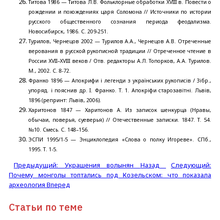
Титова 1986 — Титова Л.В. Фольклорные обработки XVIII в. Повести о
рождении и похождениях царя Соломона // Источники по истории
русского общественного сознания периода феодализма.
Новосибирск, 1986. С. 209-251.
Турилов, Чернецов 2002 — Турилов А.А., Чернецов А.В. Отреченные
верования в русской рукописной традиции // Отреченное чтение в
России ХVII–XVIII веков / Отв. редакторы А.Л. Топорков, А.А. Турилов.
М., 2002. С. 8-72.
Франко 1896 — Апокрифи i легенди з украïнських рукописiв / Зiбр.,
упоряд. i пояснив др. I. Франко. Т. 1. Апокрiфи старозавiтнi. Львiв,
1896 (репринт: Львiв, 2006).
Харитонов 1847 — Харитонов А. Из записок шенкурца (Нравы,
обычаи, поверья, суеверья) // Отечественные записки. 1847. Т. 54.
№10. Смесь. С. 148–156.
ЭСПИ 1995/1-5 — Энциклопедия «Слова о полку Игореве». СПб.,
1995. Т. 1-5.
Предыдущий: Украшения волынян
Назад
Следующий:
Почему монголы топтались под Козельском: что показала
археология
Вперед
Статьи по теме