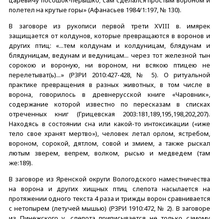
полетел на крутые горы» (Афанасьев 1984/1:197, № 130).
В заговоре из рукописи первой трети XVIII в. имярек
защищается от колдунов, которые превращаются в воронов и
других птиц: «...тем колдунам и колдуницам, блядунам и
блядуницам, ведунам и ведуницам... через тот железной тын
сорокою и вороную, ни вороном, ни всякою птицею не
перелетыват(ь)...» (РЗРИ 2010:427-428, № 5). О ритуальной
практике превращения в разных животных, в том числе в
ворона, говорилось в древнерусской книге «Чаровник»,
содержание которой известно по пересказам в списках
отреченных книг (Грицевская 2003:181,189,195,198,202,207).
Находясь в состоянии сна или какой-то интоксикации («иже
тело свое хранят мертво»), человек летал орлом, ястребом,
вороном, сорокой, дятлом, совой и змием, а также рыскал
лютым зверем, вепрем, волком, рысью и медведем (там
же:189).
В заговоре из Яренской округи Вологодского наместничества
на ворона и других хищных птиц слепота насылается на
протяжении одного текста 4 раза и трижды ворон сравнивается
с нетопырем (летучей мышью) (РЗРИ 1910:472, № 2). В заговоре
из Пинежского у. слепота приписывается не только самому