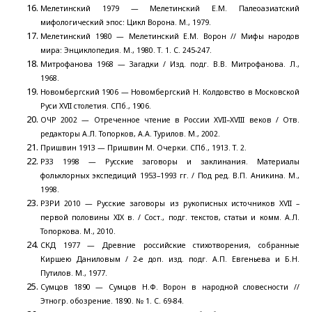
Мелетинский 1979 — Мелетинский Е.М. Палеоазиатский
мифологический эпос: Цикл Ворона. М., 1979.
Мелетинский 1980 — Мелетинский Е.М. Ворон // Мифы народов
мира: Энциклопедия. М., 1980. Т. 1. С. 245-247.
Митрофанова 1968 — Загадки / Изд. подг. В.В. Митрофанова. Л.,
1968.
Новомбергский 1906 — Новомбергский Н. Колдовство в Московской
Руси ХVII столетия. СПб., 1906.
ОЧР 2002 — Отреченное чтение в России ХVII–XVIII веков / Отв.
редакторы А.Л. Топорков, А.А. Турилов. М., 2002.
Пришвин 1913 — Пришвин М. Очерки. СПб., 1913. Т. 2.
РЗЗ 1998 — Русские заговоры и заклинания. Материалы
фольклорных экспедиций 1953–1993 гг. / Под ред. В.П. Аникина. М.,
1998.
РЗРИ 2010 — Русские заговоры из рукописных источников XVII –
первой половины XIX в. / Сост., подг. текстов, статьи и комм. А.Л.
Топоркова. М., 2010.
СКД 1977 — Древние российские стихотворения, собранные
Киршею Даниловым / 2-е доп. изд. подг. А.П. Евгеньева и Б.Н.
Путилов. М., 1977.
Сумцов 1890 — Сумцов Н.Ф. Ворон в народной словесности //
Этногр. обозрение. 1890. № 1. С. 69-84.