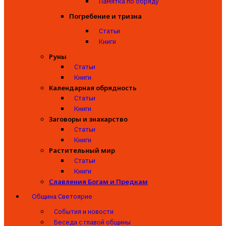
Памятка по обряду
Погребение и тризна
Статьи
Книги
Руны
Статьи
Книги
Календарная обрядность
Статьи
Книги
Заговоры и знахарство
Статьи
Книги
Растительный мир
Статьи
Книги
Славления Богам и Предкам
Община Светоярие
События и новости
Беседа с главой общины