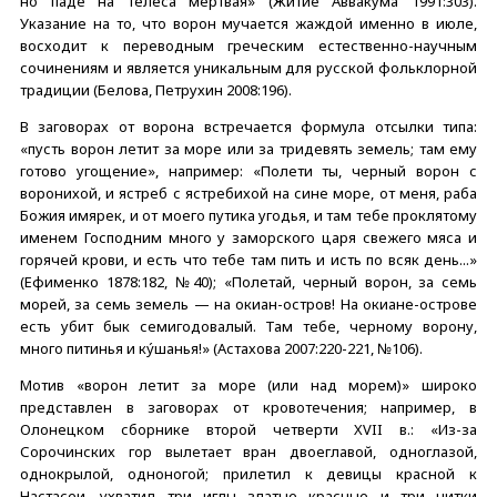
но паде на телеса мертвая» (Житие Аввакума 1991:303).
Указание на то, что ворон мучается жаждой именно в июле,
восходит к переводным греческим естественно-научным
сочинениям и является уникальным для русской фольклорной
традиции (Белова, Петрухин 2008:196).
В заговорах от ворона встречается формула отсылки типа:
«пусть ворон летит за море или за тридевять земель; там ему
готово угощение», например: «Полети ты, черный ворон с
воронихой, и ястреб с ястребихой на сине море, от меня, раба
Божия имярек, и от моего путика угодья, и там тебе проклятому
именем Господним много у заморского царя свежего мяса и
горячей крови, и есть что тебе там пить и исть по всяк день...»
(Ефименко 1878:182, №40); «Полетай, черный ворон, за семь
морей, за семь земель — на окиан-остров! На окиане-острове
есть убит бык семигодовалый. Там тебе, черному ворону,
много питинья и кýшанья!» (Астахова 2007:220-221, №106).
Мотив «ворон летит за море (или над морем)» широко
представлен в заговорах от кровотечения; например, в
Олонецком сборнике второй четверти XVII в.: «Из-за
Сорочинских гор вылетает вран двоеглавой, одноглазой,
однокрылой, одноногой; прилетил к девицы красной к
Настасеи, ухватил три иглы златые красные и три нитки