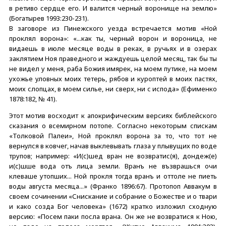
в ретиво сердце его. И валится черный воронище на землю»
(Богатырев 1993:230-231).
В заговоре из Пинежского уезда встречается мотив «Ной
проклял ворона»: «...как ты, черный ворон и вороница, не
видаешь в июле месяце воды в реках, в ручьях и в озерах
заклятием Ноя праведного и жаждуешь целой месяц, так бы ты
не видел у меня, раба Божия имярек, на моем путике, на моем
ухожье уловных моих тетерь, рябов и куроптей в моих пастях,
моих слопцах, в моем силье, ни сверх, ни с испода» (Ефименко
1878:182, № 41).
Этот мотив восходит к апокрифическим версиях библейского
сказания о всемирном потопе. Согласно некоторым спискам
«Толковой Палеи», Ной проклял ворона за то, что тот не
вернулся в ковчег, начав выклевывать глаза у плывущих по воде
трупов; например: «И(с)шед вран не возвратис(я), дондеж(е)
и(с)шше вода отъ лица земли. Вранъ не възврашься очи
клеваше утопших... Ной прокля тогда вранъ и оттоле не пиеть
воды августа месяца...» (Франко 1896:67). Протопоп Аввакум в
своем сочинении «Снискание и собрание о Божестве и о твари
и како созда Бог человека» (1672) кратко изложил сходную
версию: «Посем паки посла врана. Он же не возвратися к Ною,