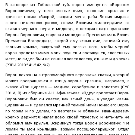
В заговоре из Тобольской губ. ворон именуется «Вороном
Вороновичем»; у него «ясные очи», «звонкие крылья» и
«резвые ноги»: «Закрой, защити меня, раба Божия имрака,
своею нетленною ризою, своим Божиим милосердием от
всякаго чернаго зверя, и медведя, и весщия птицы врана или
Ворона Вороновича, старова и молодова. Пресвятая мать Божия
Пречистая Богородица, закрой ему ясныя очи, отнимай ему
звонкия крылья, запутывай ему резвыя ноги, чтобы черной
ворон пролетал мимо моих лоушек и поставушек, слопешных
мест, не видел бы и не слышал вовек повеку, отныне и до века»
(РЗРИ 2010:541-542, №7).
Ворон похож на антропоморфного персонажа сказки, который
может превращаться в птицу-ворона; сравним, например, в
сказке «Три царства — медное, серебряное и золотое» (СУС
301 А, В) из сборника А.Н. Афанасьева: «Вдруг прилетает Ворон
Воронович: был он светел, как ясный день, а увидал Ивана-
царевича — и сделался мрачней темной ночи Понес его Ворон
по горам и по долам, по вертепам и облакам. Иван-царевич
крепко держится; налег всею своей тяжестью и чуть-чуть не
обломил ему крылья. Вскрикнул тогда Ворон Воронович: “Не
ломай ты мои крылышки, возьми посошок-перышко!” Отдал
царевичу посошок-перышко; сам сделался простым вороном и