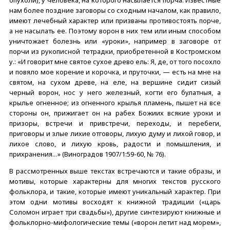
нам более поздние заговоры со сходным началом, как правило,
имеют лечебный характер или призваны противостоять порче,
а не насылать ее. Поэтому ворон в них тем или иным способом
уничтожает болезнь или «уроки», например в заговоре от
порчи из рукописной тетрадки, приобретенной в Костромском
у.: «И говорит мне святое сухое древо ель: Я, де, от того посохло
и повяло мое корение и корочка, и пруточки, — есть на мне на
святом, на сухом древе, на еле, на вершине сидит сизый
черный ворон, нос у него железный, когти его булатныя, а
крылье огненное; из огненного крылья пламень, пышет на все
стороны он, прижигает он на рабех Божиих всякие уроки и
призоры, встречи и привстречи, переходы, и перебеги,
приговоры и злые лихие отговоры, лихую думу и лихой говор, и
лихое слово, и лихую кровь, радости и помышления, и
прихранения...» (Виноградов 1907/1:59-60, № 76).
В рассмотренных выше текстах встречаются и такие образы, и
мотивы, которые характерны для многих текстов русского
фольклора, и такие, которые имеют уникальный характер. При
этом одни мотивы восходят к книжной традиции («царь
Соломон играет три свадьбы»), другие синтезируют книжные и
фольклорно-мифологические темы («ворон летит над морем»,