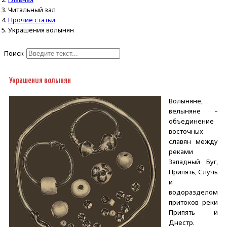
Читальный зал
Прочие статьи
Украшения волынян
Поиск
Type 2 or more characters for
results.
Украшения волынян
Волыняне,
велыняне –
объединение
восточных
славян между
реками
Западный Буг,
Припять, Случь
и
водоразделом
притоков реки
Припять и
Днестр.