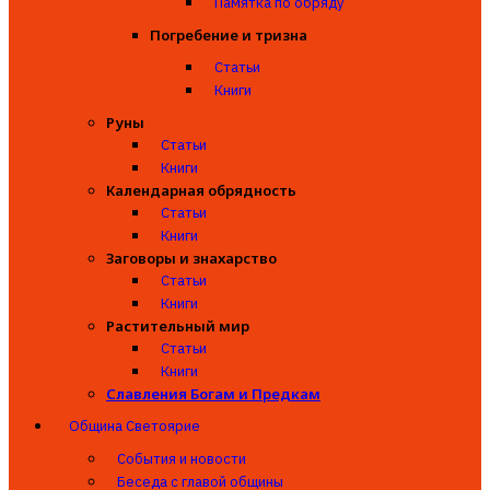
Памятка по обряду
Погребение и тризна
Статьи
Книги
Руны
Статьи
Книги
Календарная обрядность
Статьи
Книги
Заговоры и знахарство
Статьи
Книги
Растительный мир
Статьи
Книги
Славления Богам и Предкам
Община Светоярие
События и новости
Беседа с главой общины