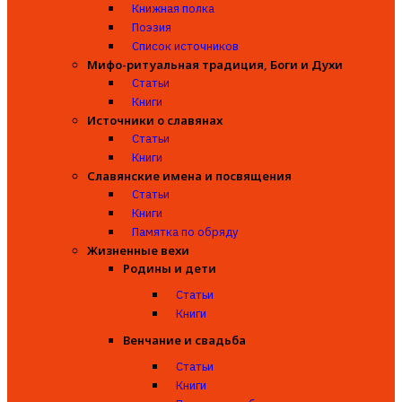
Книжная полка
Поэзия
Список источников
Мифо-ритуальная традиция, Боги и Духи
Статьи
Книги
Источники о славянах
Статьи
Книги
Славянские имена и посвящения
Статьи
Книги
Памятка по обряду
Жизненные вехи
Родины и дети
Статьи
Книги
Венчание и свадьба
Статьи
Книги