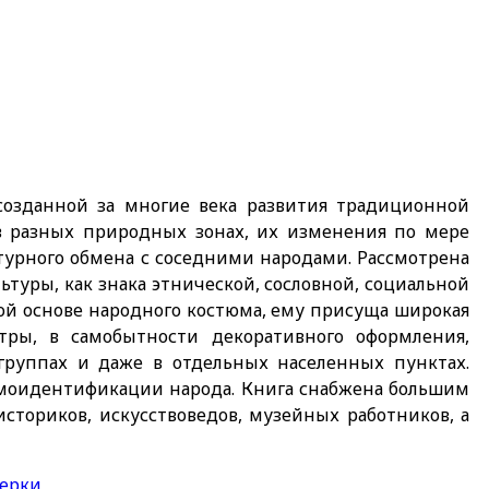
 созданной за многие века развития традиционной
в разных природных зонах, их изменения по мере
турного обмена с соседними народами. Рассмотрена
туры, как знака этнической, сословной, социальной
ой основе народного костюма, ему присуща широкая
тры, в самобытности декоративного оформления,
группах и даже в отдельных населенных пунктах.
самоидентификации народа. Книга снабжена большим
сториков, искусствоведов, музейных работников, а
черки