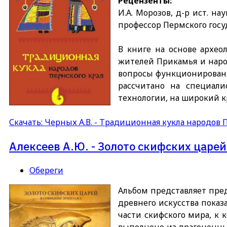
Рецензенты:
И.А. Морозов, д-р ист. н
профессор Пермского госу
В книге на основе архео
жителей Прикамья и наро
вопросы функционировани
рассчитано на специали
технологии, на широкий 
Скачать: Черных А.В. - Традиционная кукла народов 
Алексеев А.Ю. - Золото скифских царе
Обереги
Альбом представляет пред
древнего искусства пока
части скифского мира, к
выполнено из драгоценны