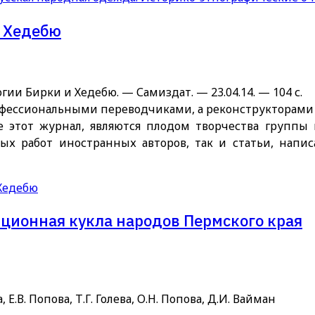
и Хедебю
гии Бирки и Хедебю. — Самиздат. — 23.04.14. — 104 с.
фессиональными переводчиками, а реконструкторами и
 этот журнал, являются плодом творчества группы 
ых работ иностранных авторов, так и статьи, нап
 Хедебю
иционная кукла народов Пермского края
, Е.В. Попова, Т.Г. Голева, О.Н. Попова, Д.И. Вайман