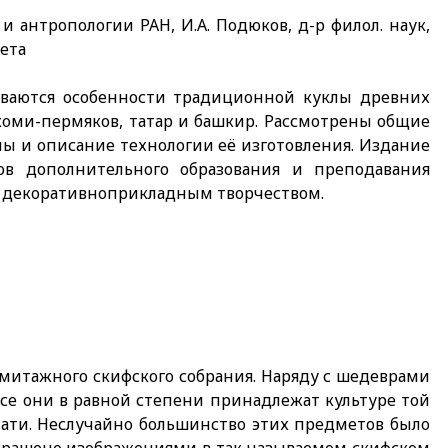
и антропологии РАН, И.А. Подюков, д-р филол. наук,
ета
риваются особенности традиционной куклы древних
коми-пермяков, татар и башкир. Рассмотрены общие
ы и описание технологии её изготовления. Издание
ов дополнительного образования и преподавания
и декоративноприкладным творчеством.
эрмитажного скифского собрания. Наряду с шедеврами
се они в равной степени принадлежат культуре той
нати. Неслучайно большинство этих предметов было
украшено изображениями в так называемом скифском