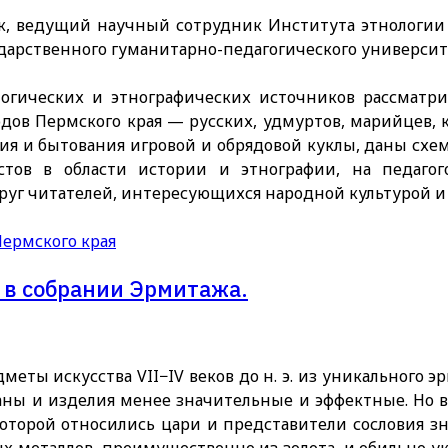
аук, ведущий научный сотрудник Института этнологии 
дарственного гуманитарно-педагогического университ
логических и этнографических источников рассмат
дов Пермского края — русских, удмуртов, марийцев, 
я и бытования игровой и обрядовой куклы, даны схем
стов в области истории и этнографии, на педагог
круг читателей, интересующихся народной культурой 
Пермского края
й в собрании Эрмитажа.
меты искусства VII−IV веков до н. э. из уникального 
заны и изделия менее значительные и эффектные. Но в
 которой относились цари и представители сословия з
х металлов, преимущественно из золота, и обильно 