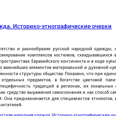
ежда. Историко-этнографические очерки
гатство и разнообразие русской народной одежды,
ормирование комплексов костюмов, складывавшихся 
пространствах Евразийского континента и в ходе куль
з важнейших элементов материальной и духовной куль
бенности структуры общества. Показано, что при един
 отдельных предметов, в богатстве цветовой пали
пецифичность традиций в регионах, их локальных 
как средство выражения самосознания и как способ 
. Она предназначается для специалистов этнологов, и
читателей.
 Русская народная одежда. Историко-этнографические о