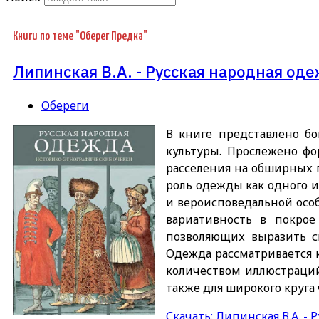
Type 2 or more
characters for results.
Книги по теме "Оберег Предка"
Липинская В.А. - Русская народная од
Обереги
В книге представлено бо
культуры. Прослежено ф
расселения на обширных 
роль одежды как одного и
и вероисповедальной осо
вариативность в покрое
позволяющих выразить с
Одежда рассматривается 
количеством иллюстраций
также для широкого круга 
Скачать: Липинская В.А. -