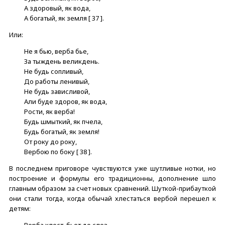
А здоровый, як вода,
А богатый, як земля [ 37 ].
Или:
Не я бью, верба бье,
За тыждень великдень.
Не будь сопливый,
До работы ленивый,
Не будь зависливой,
Али буде здоров, як вода,
Рости, як верба!
Будь шмыткий, як пчела,
Будь богатый, як земля!
От року до року,
Вербою по боку [ 38 ].
В последнем приговоре чувствуются уже шутливые нотки, но
построение и формулы его традиционны, дополнение шло
главным образом за счет новых сравнений. Шуткой-прибауткой
они стали тогда, когда обычай хлестаться вербой перешел к
детям:
Верба хлест, бьет до слез,