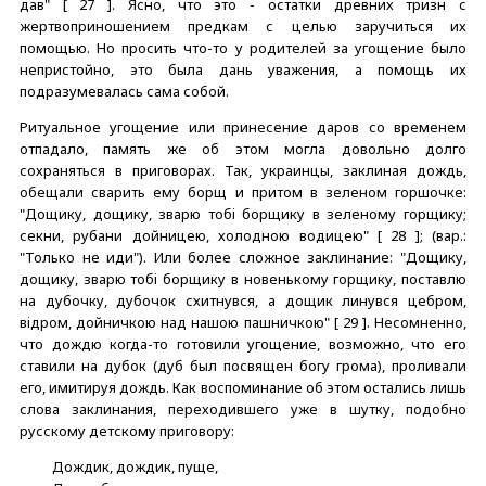
дав" [ 27 ]. Ясно, что это - остатки древних тризн с
жертвоприношением предкам с целью заручиться их
помощью. Но просить что-то у родителей за угощение было
непристойно, это была дань уважения, а помощь их
подразумевалась сама собой.
Ритуальное угощение или принесение даров со временем
отпадало, память же об этом могла довольно долго
сохраняться в приговорах. Так, украинцы, заклиная дождь,
обещали сварить ему борщ и притом в зеленом горшочке:
"Дощику, дощику, зварю тобi борщику в зеленому горщику;
секни, рубани дойницею, холодною водицею" [ 28 ]; (вар.:
"Только не иди"). Или более сложное заклинание: "Дощику,
дощику, зварю тобi борщику в новенькому горщику, поставлю
на дубочку, дубочок схитнувся, а дощик линувся цебром,
вiдром, дойничкою над нашою пашничкою" [ 29 ]. Несомненно,
что дождю когда-то готовили угощение, возможно, что его
ставили на дубок (дуб был посвящен богу грома), проливали
его, имитируя дождь. Как воспоминание об этом остались лишь
слова заклинания, переходившего уже в шутку, подобно
русскому детскому приговору:
Дождик, дождик, пуще,