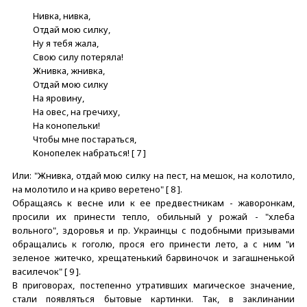
Нивка, нивка,
Отдай мою силку,
Ну я тебя жала,
Свою силу потеряла!
Жнивка, жнивка,
Отдай мою силку
На яровину,
На овес, на гречиху,
На конопельки!
Чтобы мне постараться,
Конопелек набраться! [ 7 ]
Или: "Жнивка, отдай мою силку на пест, на мешок, на колотило,
на молотило и на криво веретено" [ 8 ].
Обращаясь к весне или к ее предвестникам - жаворонкам,
просили их принести тепло, обильный у рожай - "хлеба
вольного", здоровья и пр. Украинцы с подобными призывами
обращались к гоголю, прося его принести лето, а с ним "и
зеленое житечко, хрещатенький барвиночок и загашненькой
василечок" [ 9 ].
В приговорах, постепенно утративших магическое значение,
стали появляться бытовые картинки. Так, в заклинании