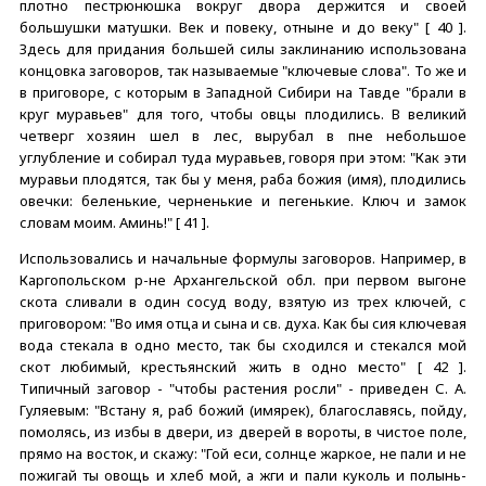
плотно пестрюнюшка вокруг двора держится и своей
большушки матушки. Век и повеку, отныне и до веку" [ 40 ].
Здесь для придания большей силы заклинанию использована
концовка заговоров, так называемые "ключевые слова". То же и
в приговоре, с которым в Западной Сибири на Тавде "брали в
круг муравьев" для того, чтобы овцы плодились. В великий
четверг хозяин шел в лес, вырубал в пне небольшое
углубление и собирал туда муравьев, говоря при этом: "Как эти
муравьи плодятся, так бы у меня, раба божия (имя), плодились
овечки: беленькие, черненькие и пегенькие. Ключ и замок
словам моим. Аминь!" [ 41 ].
Использовались и начальные формулы заговоров. Например, в
Каргопольском р-не Архангельской обл. при первом выгоне
скота сливали в один сосуд воду, взятую из трех ключей, с
приговором: "Во имя отца и сына и св. духа. Как бы сия ключевая
вода стекала в одно место, так бы сходился и стекался мой
скот любимый, крестьянский жить в одно место" [ 42 ].
Типичный заговор - "чтобы растения росли" - приведен С. А.
Гуляевым: "Встану я, раб божий (имярек), благославясь, пойду,
помолясь, из избы в двери, из дверей в вороты, в чистое поле,
прямо на восток, и скажу: "Гой еси, солнце жаркое, не пали и не
пожигай ты овощь и хлеб мой, а жги и пали куколь и полынь-