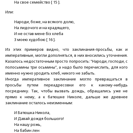
На свое семейство [ 15 ].
Или:
Народи, боже, на всякого долю,
На лидочого и на крадящего,
И не остав мене бiз хлеба
3 моею худобою [ 16 ].
Из этих примеров видно, что заклинания-просьбы, как и
императивные, могли дополняться, в них вносились уточнения.
Казалось недостаточным просто попросить: "Народи, господи, с
полосьмины три осьмины", а надо было перечислить, для кого
именно нужно уродить хлеб, никого не забыть.
Иногда императивное заклинание могло превращаться в
просьбы путем переадресовки его к какому-нибудь
посреднику. Так, чтобы вызвать дождь, обращались уже не
прямо к нему, а к батюшке Николе, дальше же древнее
заклинание осталось неизменным:
И Батюшка Никола,
И Давай дождя большого!
На нашу рожь,
На бабин лен