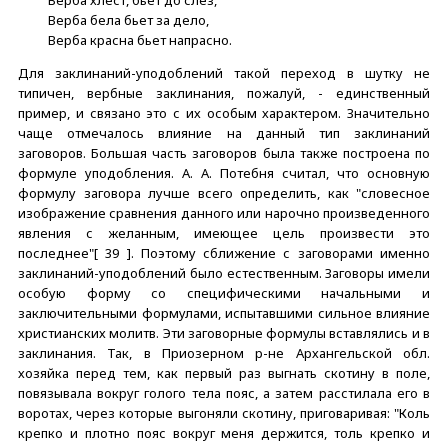
Верба бела бьет за дело,
Верба красна бьет напрасно.
Для заклинаний-уподоблений такой переход в шутку не
типичен, вербные заклинания, пожалуй, - единственный
пример, и связано это с их особым характером. Значительно
чаще отмечалось влияние на данный тип заклинаний
заговоров. Большая часть заговоров была также построена по
формуле уподобления. А. А. Потебня считал, что основную
формулу заговора лучше всего определить, как "словесное
изображение сравнения данного или нарочно произведенного
явления с желанным, имеющее цель произвести это
последнее"[ 39 ]. Поэтому сближение с заговорами именно
заклинаний-уподоблений было естественным. Заговоры имели
особую форму со специфическими начальными и
заключительными формулами, испытавшими сильное влияние
христианских молитв. Эти заговорные формулы вставлялись и в
заклинания. Так, в Приозерном р-не Архангельской обл.
хозяйка перед тем, как первый раз выгнать скотину в поле,
повязывала вокруг голого тела пояс, а затем расстилала его в
воротах, через которые выгоняли скотину, приговаривая: "Коль
крепко и плотно пояс вокруг меня держится, толь крепко и