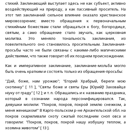
стихий. Заклинающий выступает здесь не как субъект, активно
воздействующий на природу, а как пассивный проситель. На
этот тип заклинаний сильное влияние оказало христианское
мировоззрение; вместо обращения к первоначальным
стихийным божествам стали обращаться к богу, богородице,
святым, а само обращение стало звучать, как церковная
молитва. Это меняло тональность заклинания, из
повелительного оно становилось просительным. Заклинания-
просьбы часто не были связаны с какими-либо магическими
действиями, что также говорит об их позднем происхождении.
Как и императивное заклинание, заклинание-мольба могло
быть очень кратким и состоять только из обращения-просьбы:
"Дай, боже, нам урожаю"; "Егорий Храбрый, береги мою
скотинку" [ 11 ], "Святы боже и святы Еры [Юрий]! Заховайце
нiуку от граду" [ 12 ]; и т. п. Обращались и к названию праздника,
который в сознании народа персонифицировался. Так,
девушки молили: "Покров, покров, покрой землю снежком, а
меня женишком!" В Карго-польском р-не Архангельской обл. на
покров скармливали скоту сжатый последним сноп овса и
говорили: "Покров, покров, покрой нашу избушку теплом, а
хозяина животом" [ 13 ].