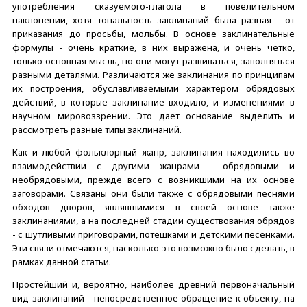
употребления сказуемого-глагола в повелительном
наклонении, хотя тональность заклинаний была разная - от
приказания до просьбы, мольбы. В основе заклинательные
формулы - очень краткие, в них выражена, и очень четко,
только основная мысль, но они могут развиваться, заполняться
разными деталями. Различаются же заклинания по принципам
их построения, обуславливаемыми характером обрядовых
действий, в которые заклинание входило, и изменениями в
научном мировоззрении. Это дает основание выделить и
рассмотреть разные типы заклинаний.
Как и любой фольклорный жанр, заклинания находились во
взаимодействии с другими жанрами - обрядовыми и
необрядовыми, прежде всего с возникшими на их основе
заговорами. Связаны они были также с обрядовыми песнями
обходов дворов, являвшимися в своей основе также
заклинаниями, а на последней стадии существования обрядов
- с шутливыми приговорами, потешками и детскими песенками.
Эти связи отмечаются, насколько это возможно было сделать, в
рамках данной статьи.
Простейший и, вероятно, наиболее древний первоначальный
вид заклинаний - непосредственное обращение к объекту, на