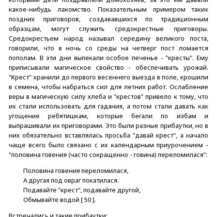
какое-нибудь лакомство. Показательным примером таких
поздних приговоров, создававшихся по традиционным
образцам, могут служить средокрестные приговоры.
Средокрестьем народ называл середину великого поста,
говорили, что в ночь со среды на четверг пост ломается
пополам. В эти дни выпекали особое печенье - "кресты". Ему
приписывали магическое свойство - обеспечивать урожай.
"Крест" хранили до первого весеннего выезда в поле, крошили
в семена, чтобы набраться сил для летних работ. Ослабление
веры в магическую силу хлеба и "крестов" привело к тому, что
их стали использовать для гадания, а потом стали давать как
угощение ребятишкам, которые бегали по избам и
выпрашивали их приговорами. Это были разные прибаутки, но в
них обязательно вставлялась просьба "давай крест", а начало
чаще всего было связано с их календарным приурочением -
"половина говения (часто сокращенно - говина) переломилася":
Половина говения переломилася,
А другая под овраг покатилася.
Подавайте "крест", подавайте другой,
Обмывайте водой [ 50 ].
Встречались и такие прибаутки: