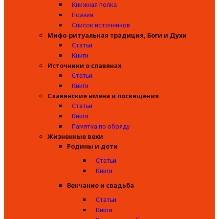
Книжная полка
Поэзия
Список источников
Мифо-ритуальная традиция, Боги и Духи
Статьи
Книги
Источники о славянах
Статьи
Книги
Славянские имена и посвящения
Статьи
Книги
Памятка по обряду
Жизненные вехи
Родины и дети
Статьи
Книги
Венчание и свадьба
Статьи
Книги