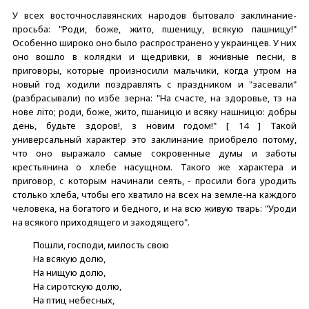
У всех восточнославянских народов бытовало заклинание-
просьба: "Роди, боже, жито, пшеницу, всякую пашницу!"
Особенно широко оно было распространено у украинцев. У них
оно вошло в колядки и щедривки, в жнивные песни, в
приговоры, которые произносили мальчики, когда утром на
новый год ходили поздравлять с праздником и "засевали"
(разбрасывали) по избе зерна: "На счасте, на здоровье, тэ на
нове лiто; роди, боже, жито, пшаницю и всяку нашницю: добры
день, будьте здоров!, з новим годом!" [ 14 ] Такой
универсальный характер это заклинание приобрело потому,
что оно выражало самые сокровенные думы и заботы
крестьянина о хлебе насущном. Такого же характера и
приговор, с которым начинали сеять, - просили бога уродить
столько хлеба, чтобы его хватило на всех на земле-на каждого
человека, на богатого и бедного, и на всю живую тварь: "Уроди
на всякого приходящего и заходящего".
Пошли, господи, милость свою
На всякую долю,
На нищую долю,
На сиротскую долю,
На птиц небесных,