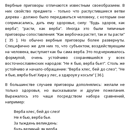
Вербные приговоры отличаются известным своеобразием. В
них свойство предмета - только что распустившиеся ветви
дерева - должно было передаваться человеку, с которым они
соприкасались, дать ему здоровье, силу: "Будь здоров, как
верба"; "расти, как верба". Иногда это были типичные
приговоры-сопоставления: "Как вербочка растет, так и ты расти"
[ 35 ]. Но обычно вербные приговоры более развернуты.
Специфично же для них то, что субъектом, воздействующим
на человека, выступает как бы сама верба. Это подчеркивалось
формулой, очень устойчиво сохранявшейся у всех
восточнославянских народов: "Не я бью, верба бьет". Столь же
устойчиво и начало-обращение: "Верба хлес, бей до слез"; "Не
я бью, вярба бъе! Хира у лес, а здароуя у косьти" [ 36 ].
В большинстве случаев приговоры дополнялись: желали не
только здоровья, но высказывали и другие пожелания.
Выражалось это чаще посредством набора сравнений,
например:
Верба хлес, бей до слез!
Не я бью, верба бье.
За тыждень великдень:
Будь великый, як верба,