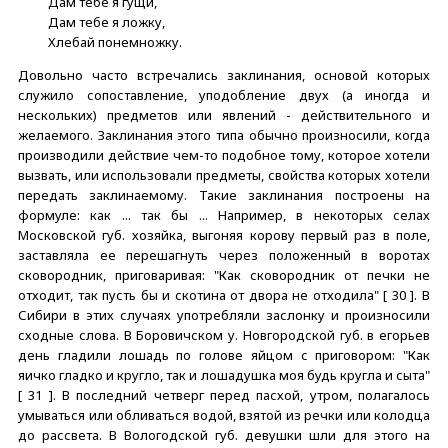
Дам тебе я гущи,
Дам тебе я ложку,
Хлебай понемножку.
Довольно часто встречались заклинания, основой которых
служило сопоставление, уподобление двух (а иногда и
нескольких) предметов или явлений - действительного и
желаемого. Заклинания этого типа обычно произносили, когда
производили действие чем-то подобное тому, которое хотели
вызвать, или использовали предметы, свойства которых хотели
передать заклинаемому. Такие заклинания построены на
формуле: как ... так бы ... Например, в некоторых селах
Московской губ. хозяйка, выгоняя корову первый раз в поле,
заставляла ее перешагнуть через положенный в воротах
сковородник, приговаривая: "Как сковородник от печки не
отходит, так пусть бы и скотина от двора не отходила" [ 30 ]. В
Сибири в этих случаях употребляли заслонку и произносили
сходные слова. В Боровичском у. Новгородской губ. в егорьев
день гладили лошадь по голове яйцом с приговором: "Как
яичко гладко и кругло, так и лошадушка моя будь кругла и сыта"
[ 31 ]. В последний четверг перед пасхой, утром, полагалось
умываться или обливаться водой, взятой из речки или колодца
до рассвета. В Вологодской губ. девушки шли для этого на