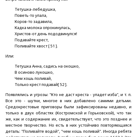
Тетушка-лебедушка,
Поветь-то упала,
Коров-то задавила,
Кадка молока опрокинулась,
Христов-от день пододвинулся!
Подавайте крест,
Поливайте хвост [ 51 ].
Или:
Тетушка Анна, садись на окошко,
В осиново лукошко,
Чем хошь поливай,
Только крест подавай[ 52 ].
Появлялись и угрозы: "Кто не даст креста - упадет изба", и т. п.
Все это - шутки, многое в них добавлено самими детьми.
Средокрестовые приговоры были зафиксированы недавно, и
только в двух областях (Костромской и Горьковской), что так
же, как и содержание их, свидетельствует, что это позднее и
местное творчество. Но есть в них устойчиво повторяющаяся
деталь: "Поливайте водой", "чем хошь поливай". Иногда ребята