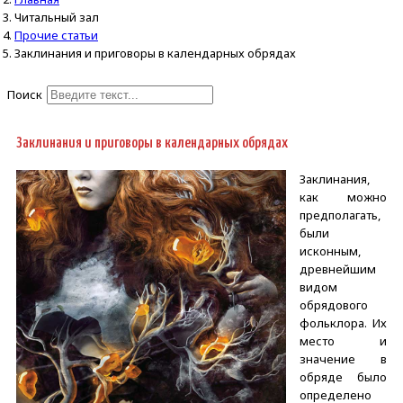
Читальный зал
Прочие статьи
Заклинания и приговоры в календарных обрядах
Поиск
Type 2 or more characters for
results.
Заклинания и приговоры в календарных обрядах
Заклинания,
как можно
предполагать,
были
исконным,
древнейшим
видом
обрядового
фольклора. Их
место и
значение в
обряде было
определено