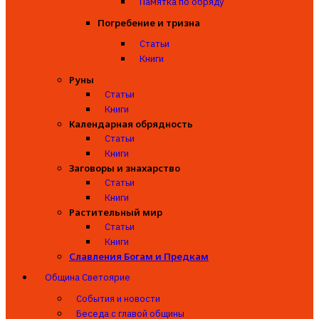
Памятка по обряду
Погребение и тризна
Статьи
Книги
Руны
Статьи
Книги
Календарная обрядность
Статьи
Книги
Заговоры и знахарство
Статьи
Книги
Растительный мир
Статьи
Книги
Славления Богам и Предкам
Община Светоярие
События и новости
Беседа с главой общины