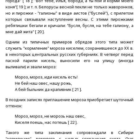
города" [ 18 ]; "Вот тебе, Илья, борода, а ты пои и корми моего
коня"[ 19 ]; и т. п. Белорусы весной пекли не только жаворонков,
но и пирожки - "галионы" в виде аистов ("буслей"), с прилетом
которых связывали наступление весны. С этими пирожками
ребятишки бегали и кричали: "Бусля, бусля, на тебе галиону, а
мне дай жита" [ 20 ].
Одним из типичных примеров обрядов этого типа может
служить "кормление" мороза киселем, сохранившееся до XX в.
в некоторых центральных русских губерниях. В четверг перед
пасхой парили кисель, выносили его на улицу (иногда
выливали) и звали мороз:
Мороз, мороз, иди кисель есть!
Не бей наш овес, нашу рожь,
А бей быльник да крапивник [ 21 ].
В поздних записях приглашение мороза приобретает шуточный
оттенок:
Мороз, мороз, не морозь наш овес,
Киселя поешь, нас потешь [ 22 ].
Такого же типа заклинания сопровождали в Сибири
"кормление" домового с целью сохранения скота. Оно