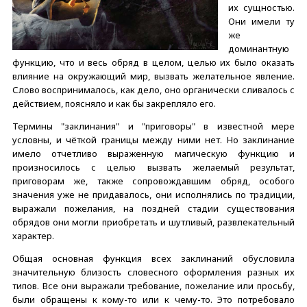
их сущностью.
Они имели ту
же
доминантную
функцию, что и весь обряд в целом, целью их было оказать
влияние на окружающий мир, вызвать желательное явление.
Слово воспринималось, как дело, оно органически сливалось с
действием, поясняло и как бы закрепляло его.
Термины "заклинания" и "приговоры" в известной мере
условны, и чёткой границы между ними нет. Но заклинание
имело отчетливо выраженную магическую функцию и
произносилось с целью вызвать желаемый результат,
приговорам же, также сопровождавшим обряд, особого
значения уже не придавалось, они исполнялись по традиции,
выражали пожелания, на поздней стадии существования
обрядов они могли приобретать и шутливый, развлекательный
характер.
Общая основная функция всех заклинаний обусловила
значительную близость словесного оформления разных их
типов. Все они выражали требование, пожелание или просьбу,
были обращены к кому-то или к чему-то. Это потребовало