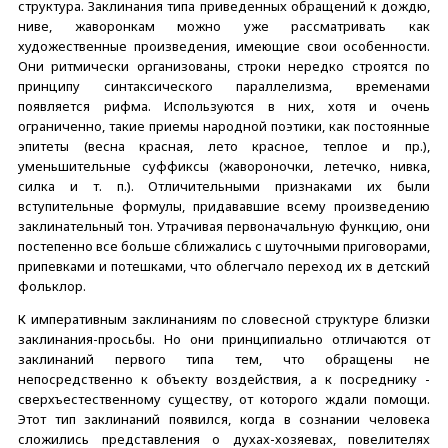
структура. Заклинания типа приведенных обращений к дождю,
ниве, жаворонкам можно уже рассматривать как
художественные произведения, имеющие свои особенности.
Они ритмически организованы, строки нередко строятся по
принципу синтаксического параллелизма, временами
появляется рифма. Используются в них, хотя и очень
ограниченно, такие приемы народной поэтики, как постоянные
эпитеты (весна красная, лето красное, теплое и пр.),
уменьшительные суффиксы (жавороночки, летечко, нивка,
силка и т. п.). Отличительными признаками их были
вступительные формулы, придававшие всему произведению
заклинательный тон. Утрачивая первоначальную функцию, они
постепенно все больше сближались с шуточными приговорами,
припевками и потешками, что облегчало переход их в детский
фольклор.
К императивным заклинаниям по словесной структуре близки
заклинания-просьбы. Но они принципиально отличаются от
заклинаний первого типа тем, что обращены не
непосредственно к объекту воздействия, а к посреднику -
сверхъестественному существу, от которого ждали помощи.
Этот тип заклинаний появился, когда в сознании человека
сложились представления о духах-хозяевах, повелителях