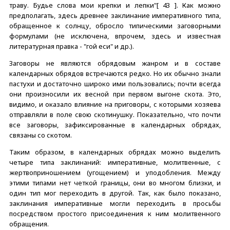
траву. Будье слова мои крепки и лепки"[ 43 ]. Как можно
предполагать, здесь древнее заклинание императивного типа,
обращенное к солнцу, обросло типическими заговорными
формулами (не исключена, впрочем, здесь и известная
литературная правка - "гой еси" и др.).
Заговоры не являются обрядовым жанром и в составе
календарных обрядов встречаются редко. Но их обычно знали
пастухи и достаточно широко ими пользовались; почти всегда
они произносили их весной при первом выгоне скота. Это,
видимо, и оказало влияние на приговоры, с которыми хозяева
отправляли в поле свою скотинушку. Показательно, что почти
все заговоры, зафиксированные в календарных обрядах,
связаны со скотом.
Таким образом, в календарных обрядах можно выделить
четыре типа заклинаний: императивные, молитвенные, с
жертвоприношением (угощением) и уподобления. Между
этими типами нет четкой границы, они во многом близки, и
один тип мог переходить в другой. Так, как было показано,
заклинания императивные могли переходить в просьбы
посредством простого присоединения к ним молитвенного
обращения.