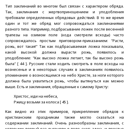
Тип заклинаний во многом был связан с характером обряда.
Так, заклинания с жертвоприношением и уподобления
требовали определенных обрядовых действий. В то же время
один и тот же обряд мог сопровождаться заклинаниями
разного типа. Например, подбрасывание ложек после весенней
трапезы на озимом поле (кода смотрели всходы) часто
сопровождалось простым приговором-приказанием: "Расти,
рожь, вот такая!" Так как подбрасываемая ложка показывала,
какой высокой должна вырасти рожь, появилось и
уподобление: "Как высоко ложка летает, так бы высоко рожь
была" [ 44 ]. Русские стали ходить смотреть в поле всходы на
вознесенье и в некоторых случаях в заклинаниях появилось
упоминание о возносящемся на небо Христе, за ноги которого
должна была ухватиться рожь, чтобы вытянуться как можно
выше. Есть и заклинания, обращенные к самому Христу:
Христос, иди на небеса,
Ржицу возьми за колоса [ 45 ].
Как видно из этих примеров, прикрепление обрядов к
христианским праздникам также могло сказаться на
содержании заклинаний. Очень разнообразны заклинания, с
которыми первый раз выгоняли в поле скот; здесь и простые