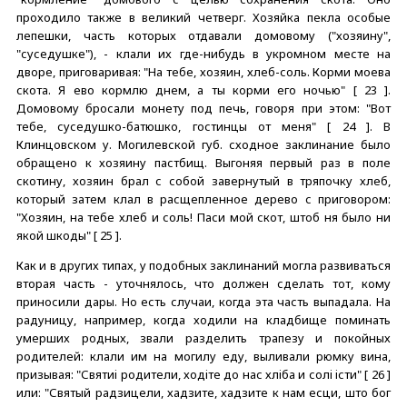
проходило также в великий четверг. Хозяйка пекла особые
лепешки, часть которых отдавали домовому ("хозяину",
"суседушке"), - клали их где-нибудь в укромном месте на
дворе, приговаривая: "На тебе, хозяин, хлеб-соль. Корми моева
скота. Я ево кормлю днем, а ты корми его ночью" [ 23 ].
Домовому бросали монету под печь, говоря при этом: "Вот
тебе, суседушко-батюшко, гостинцы от меня" [ 24 ]. В
Клинцовском у. Могилевской губ. сходное заклинание было
обращено к хозяину пастбищ. Выгоняя первый раз в поле
скотину, хозяин брал с собой завернутый в тряпочку хлеб,
который затем клал в расщепленное дерево с приговором:
"Хозяин, на тебе хлеб и соль! Паси мой скот, штоб ня было ни
якой шкоды" [ 25 ].
Как и в других типах, у подобных заклинаний могла развиваться
вторая часть - уточнялось, что должен сделать тот, кому
приносили дары. Но есть случаи, когда эта часть выпадала. На
радуницу, например, когда ходили на кладбище поминать
умерших родных, звали разделить трапезу и покойных
родителей: клали им на могилу еду, выливали рюмку вина,
призывая: "Святиi родители, ходiте до нас хлiба и солi iсти" [ 26 ]
или: "Святый радзицели, хадзите, хадзите к нам есци, што бог