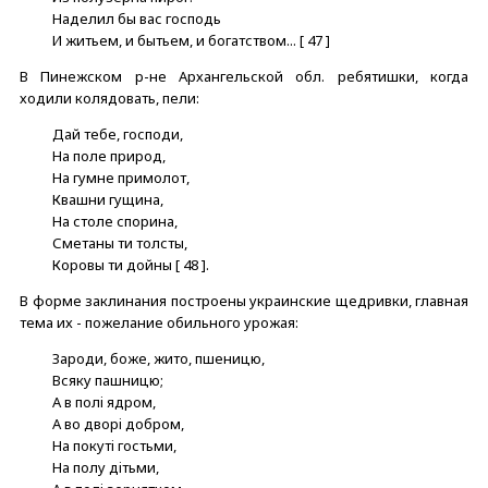
Наделил бы вас господь
И житьем, и бытьем, и богатством... [ 47 ]
В Пинежском р-не Архангельской обл. ребятишки, когда
ходили колядовать, пели:
Дай тебе, господи,
На поле природ,
На гумне примолот,
Квашни гущина,
На столе спорина,
Сметаны ти толсты,
Коровы ти дойны [ 48 ].
В форме заклинания построены украинские щедривки, главная
тема их - пожелание обильного урожая:
Зароди, боже, жито, пшеницю,
Всяку пашницю;
А в полi ядром,
А во дворi добром,
На покутi гостьми,
На полу дiтьми,