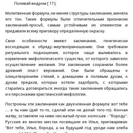
Поливай ведром [ 17 ].
Молитвенная формула, не меняя структуры заклинания, меняла
его тон. Такие формулы были отличительным признаком
заклинаний-просьб, самым устойчивым их элементом и
придавали всему приговору определенную окраску.
Свои особенности имеют заклинания, генетически
восходящие к обряду-жертвоприношению. Они требовали
ритуального подношения, которое чаще выливалось в
кормление мифологического существа, от которого зависело
осуществление желания. Эти заклинания сохранили более
древний пласт верований. Они были обращены к
олицетворениям стихий, к домашним и полевым духам, к
духам предков, которых хотели задобрить, с которыми
старались договориться; иногда такие заклинания обращались
и к персонажам христианской мифологии.
Построены эти заклинания как двухчленная формула: вот тебе
… а ты нам (дай то-то, сделай или не делай того-то). Кончая
жатву, оставляли на ниве несжатый пучок колосьев - "бороду".
Русские во многих местах посвящали ее Илье, приговаривая:
"Вот тебе, Илья, борода, а на будущий год уроди нам хлеба