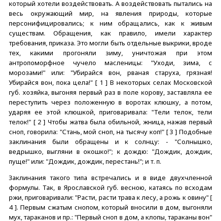
который хотели воздействовать. А воздействовать пытались на
весь окружающий мир, на явления природы, которые
персонифицировались; к ним обращались, как к живым
существам. Обращения, как правило, имели характер
требования, приказа. Это могли быть отдельные выкрики, вроде
тех, какими прогоняли зиму, уничтожая при этом
антропоморфное чучело масленицы: "Уходи, зима, с
морозами!" или: "Убирайся вон, рваная старуха, грязная!
Убирайся вон, пока цела!" [ 1 ] В некоторых селах Московской
губ. хозяйка, выгоняя первый раз в поле корову, заставляла ее
переступить через положенную в воротах клюшку, а потом,
ударяя ее этой клюшкой, приговаривала: "Тели телок, тели
телок!" [ 2 ] Чтобы жатва была обильной, жница, нажав первый
сноп, говорила: "Стань, мой сноп, на тысячу коп!" [ 3 ] Подобные
заклинания были обращены и к солнцу: - "Солнышко,
ведрышко, выгляни в окошко!"; к дождю: "Дождик, дождик,
пуще!" или: "Дождик, дождик, перестань!"; и т. п.
Заклинания такого типа встречались и в виде двухчленной
формулы. Так, в Ярославской губ. весною, катаясь по всходам
ржи, приговаривали: "Расти, расти трава к лесу, а рожь к овину" [
4 ]. Первым сжатым снопом, который вносили в дом, выгоняли
мух, тараканов и пр.: "Первый сноп в дом, а клопы, тараканы вон"