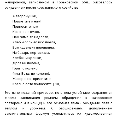
жаворонков, записанном в Горьковской обл., рисовалось
оскудение к весне крестьянского хозяйства:
Жаворонушки,
Прилетите к нам!
Принесите нам
Красно летечко.
Нам зима-то надоела,
Хлеб и соль-то всю поела,
Всю кудельку перепряла,
На базары пертаскала.
Хлеба ни крошки,
Дров ни полена,
Горя по колено!
(или: Воды по колено).
Жаворонки, прилетите,
Красно лето принесите! [ 10 ]
Это явно поздний приговор, но в нем устойчиво сохраняется
форма заклинания (причем обращение к жаворонкам
повторено и в конце) и его основная тема - ожидание лета с
теплом и урожаем. С расширением, дополнением
заклинательных формул усложнялась их художественная