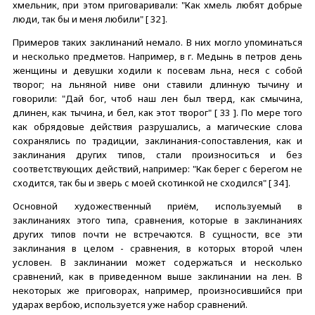
хмельник, при этом приговаривали: "Как хмель любят добрые
люди, так бы и меня любили" [ 32 ].
Примеров таких заклинаний немало. В них могло упоминаться
и несколько предметов. Например, в г. Медынь в петров день
женщины и девушки ходили к посевам льна, неся с собой
творог; на льняной ниве они ставили длинную тычину и
говорили: "Дай бог, чтоб наш лен был тверд, как смычина,
длинен, как тычина, и бел, как этот творог" [ 33 ]. По мере того
как обрядовые действия разрушались, а магические слова
сохранялись по традиции, заклинания-сопоставления, как и
заклинания других типов, стали произноситься и без
соответствующих действий, например: "Как берег с берегом не
сходится, так бы и зверь с моей скотинкой не сходился" [ 34 ].
Основной художественный приём, используемый в
заклинаниях этого типа, сравнения, которые в заклинаниях
других типов почти не встречаются. В сущности, все эти
заклинания в целом - сравнения, в которых второй член
условен. В заклинании может содержаться и несколько
сравнений, как в приведенном выше заклинании на лен. В
некоторых же приговорах, например, произносившийся при
ударах вербою, используется уже набор сравнений.