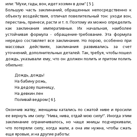
или: "Мухи, гады, вон, идет хозяин в дом" [ 5 ].
Большую часть заклинаний, обращенных непосредственно к
объекту воздействия, отличал повелительный тон: уходи вон,
перестань, принеси, расти и т. п. Поэтому их можно определить
как заклинания императивные. Их начальная, наиболее
устойчивая формула - обращение-требование. Эта формула
нередко составляет все заклинание. Но порою, особенно при
массовых действиях, заклинания развивались за счет
уточнений, дополнительных деталей. Так, требуя, чтобы пошел
дождь, указывали ему, что он должен полить и притом полить
обильно:
Дождь, дождь!
На бабину рожь,
На дедову пшеницу,
На девкин лен
Поливай ведром [ 6 ].
Окончив жатву, женщины катались по сжатой ниве и просили
ее вернуть им силу: "Нива, нива, отдай мою силу!". Иногда этим
заклинание ограничивалось, но чаще жницы подчеркивали,
что потеряли силу, когда жали, а она им нужна, чтобы сжать
еще яровые, и на другие работы: