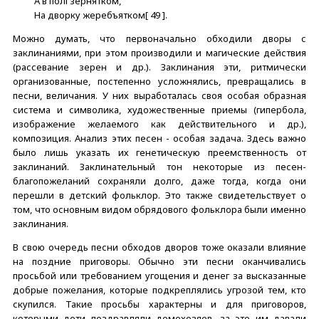
А в полi зернятком,
На дворку жеребъятком[ 49 ].
Можно думать, что первоначально обходили дворы с
заклинаниями, при этом производили и магические действия
(рассевание зерен и др.). Заклинания эти, ритмически
организованные, постепенно усложнялись, превращались в
песни, величания. У них выработалась своя особая образная
система и символика, художественные приемы (гипербола,
изображение желаемого как действительного и др.),
композиция. Анализ этих песен - особая задача. Здесь важно
было лишь указать их генетическую преемственность от
заклинаний. Заклинательный тон некоторые из песен-
благопожеланий сохраняли долго, даже тогда, когда они
перешли в детский фольклор. Это также свидетельствует о
том, что основным видом обрядового фольклора были именно
заклинания.
В свою очередь песни обходов дворов тоже оказали влияние
на поздние приговоры. Обычно эти песни оканчивались
просьбой или требованием угощения и денег за высказанные
добрые пожелания, которые подкреплялись угрозой тем, кто
скупился. Такие просьбы характерны и для приговоров,
которыми дети поздравляли домохозяев, за это им давали