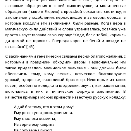
ласковые обращения к своей животинушке, и молитвенные
обращения (чаще к Егорию) с просьбой сохранить скотинку, и
заклинания уподобления, переходящие в заговоры, обряды, в
которые входили эти заклинания, были разные. Когда вера в
магическую силу действий и слова утрачивалась, хозяйка уже
просто напутствовала свою корову: "Ходи, бог с тобой, кормись
да домой не торопись. Впереди коров не бегай и позади не
оставайся" [ 46 ].
С заклинаниями генетически связаны песни-благопожелания, с
которыми в праздники обходили дворы. Первоначально им
также придавалось магическое значение - они должны были
обеспечить тому, кому пелись, всяческое благополучие:
урожай, здоровье, счастливый брак и пр. Некоторые из таких
песен, особенно колядки и щедривки, звучат, как заклинания,
включались в них и типические формулы заклинаний. В
качестве примера можно привести известную русскую колядку:
А дай бог тому, кто в этом дому!
Ему рожь густа, рожь ужиниста.
Ему с колоса осьмина,
Из зерна ему коврига,
Из полузерна пирог!