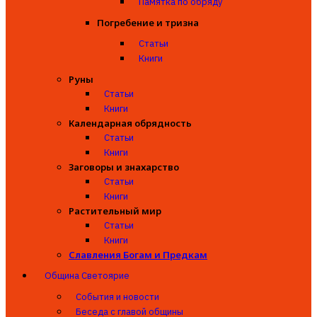
Памятка по обряду
Погребение и тризна
Статьи
Книги
Руны
Статьи
Книги
Календарная обрядность
Статьи
Книги
Заговоры и знахарство
Статьи
Книги
Растительный мир
Статьи
Книги
Славления Богам и Предкам
Община Светоярие
События и новости
Беседа с главой общины