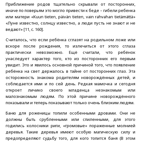
Приближение родов тщательно скрывали от посторонних,
иначе по поверьям это могло привести к беде – гибели ребенка
или матери «Kuun tieten, päivän tieten, vain rahvahan tietämättä»
«Луне известно, солнцу известно, а люди пусть не знают и не
ведают» [11, c. 160].
Считалось, что если ребёнка сглазят на родильном ложе или
вскоре после рождения, то излечиться от этого сглаза
практически невозможно. Ещё считали, что ребёнок
унаследует характер того, кто из посторонних его первым
увидит. Это и явилось основной причиной того, что появление
ребёнка на свет держалось в тайне от посторонних глаз. Эта
осторожность знакома родителям новорождённых детей, и
соблюдается ими и по сей день. Редкая мамочка и сегодня
откроет личико своего младенца незнакомым или
малознакомым людям. По этой причине новорождённого
показывали и теперь показывают только очень близким людям.
Баню для роженицы топили особенными дровами. Они не
должны быть срубленными или спиленными, для этого
годились колосники риги, «громовые» пораженные молнией
деревья. Такие деревья имеют особую магическую силу и
предопределяют судьбу того, для кого топится баня (В этом