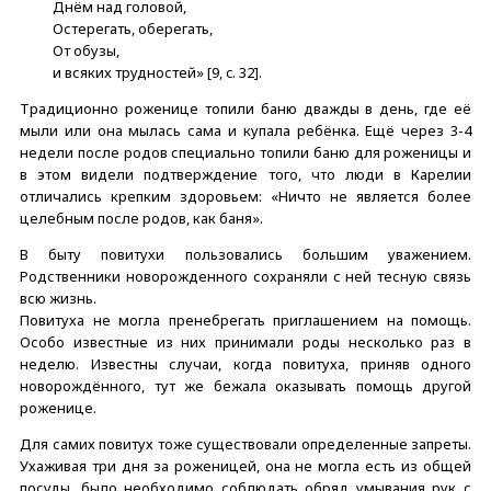
Днём над головой,
Остерегать, оберегать,
От обузы,
и всяких трудностей» [9, c. 32].
Традиционно роженице топили баню дважды в день, где её
мыли или она мылась сама и купала ребёнка. Ещё через 3-4
недели после родов специально топили баню для роженицы и
в этом видели подтверждение того, что люди в Карелии
отличались крепким здоровьем: «Ничто не является более
целебным после родов, как баня».
В быту повитухи пользовались большим уважением.
Родственники новорожденного сохраняли с ней тесную связь
всю жизнь.
Повитуха не могла пренебрегать приглашением на помощь.
Особо известные из них принимали роды несколько раз в
неделю. Известны случаи, когда повитуха, приняв одного
новорождённого, тут же бежала оказывать помощь другой
роженице.
Для самих повитух тоже существовали определенные запреты.
Ухаживая три дня за роженицей, она не могла есть из общей
посуды, было необходимо соблюдать обряд умывания рук с