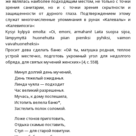
же являлась наиболее подходящим местом, не только с точки
зрения санитарии, но и с точки зрения скрытности и
защищенности от дурного глаза. Подтверждением этому
служат многочисленные упоминания в рунах «Калевалы» и
«Калевипоэга»:
Kysyi kylpyä emolta: «Oi, emoni, armahani! Laita suojoa sijoa,
lämpymyttä huоnеhuttа piian рiеniksi pyhiksi, vaimon
vaivahuoneheksi»
Просит дева сделать баню: «Ой ты, матушка родная, теплое
устрой местечко, подготовь укромный угол для недолгого
обряда, для святых мучений женских» [4, c. 558].
Минул долгий день мучений,
День тяжелый ожиданья.
Линда чуяла — подходит
Час великий разрешенья.
Мучась, к дому поспешила,
Истопить велела баню*,
Застелить полок соломой.
Ложе стонов приготовить,
Отдыха скамью поставить,
Стул — для старой повитухи.