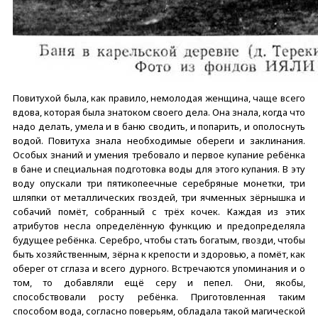
Повитухой была, как правило, немолодая женщина, чаще всего
вдова, которая была знатоком своего дела. Она знала, когда что
надо делать, умела и в баню сводить, и попарить, и ополоснуть
водой. Повитуха знала необходимые обереги и заклинания.
Особых знаний и умения требовало и первое купание ребёнка
в бане и специальная подготовка воды для этого купания. В эту
воду опускали три пятикопеечные серебряные монетки, три
шляпки от металлических гвоздей, три ячменных зёрнышка и
собачий помёт, собранный с трёх кочек. Каждая из этих
атрибутов несла определённую функцию и предопределяла
будущее ребёнка. Серебро, чтобы стать богатым, гвозди, чтобы
быть хозяйственным, зёрна к крепости и здоровью, а помёт, как
оберег от сглаза и всего дурного. Встречаются упоминания и о
том, то добавляли ещё серу и пепел. Они, якобы,
способствовали росту ребёнка. Приготовленная таким
способом вода, согласно поверьям, обладала такой магической