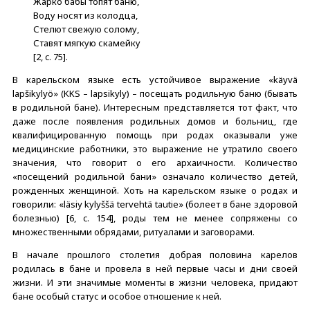
Жарко бабы топят баню,
Воду носят из колодца,
Стелют свежую солому,
Ставят мягкую скамейку
[2, c. 75].
В карельском языке есть устойчивое выражение «käyvä
lapšikylyö» (KKS – lapsikyly) – посещать родильную баню (бывать
в родильной бане). Интересным представляется тот факт, что
даже после появления родильных домов и больниц, где
квалифицированную помощь при родах оказывали уже
медицинские работники, это выражение не утратило своего
значения, что говорит о его архаичности. Количество
«посещений родильной бани» означало количество детей,
рожденных женщиной. Хоть на карельском языке о родах и
говорили: «läsiy kylyššä tervehtä tautie» (болеет в бане здоровой
болезнью) [6, c. 154], роды тем не менее сопряжены со
множественными обрядами, ритуалами и заговорами.
В начале прошлого столетия добрая половина карелов
родилась в бане и провела в ней первые часы и дни своей
жизни. И эти значимые моменты в жизни человека, придают
бане особый статус и особое отношение к ней.