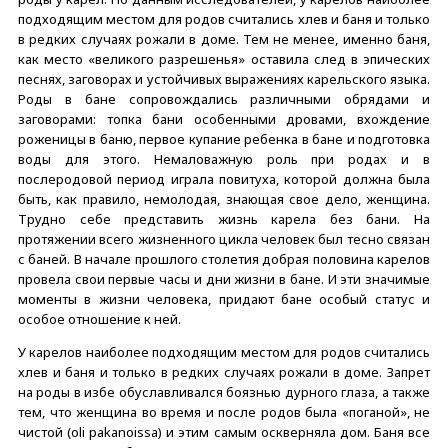
подходящим местом для родов считались хлев и баня и только
в редких случаях рожали в доме. Тем не менее, именно баня,
как место «великого разрешенья» оставила след в эпических
песнях, заговорах и устойчивых выражениях карельского языка.
Роды в бане сопровождались различными обрядами и
заговорами: топка бани особенными дровами, вхождение
роженицы в баню, первое купание ребенка в бане и подготовка
воды для этого. Немаловажную роль при родах и в
послеродовой период играла повитуха, которой должна была
быть, как правило, немолодая, знающая свое дело, женщина.
Трудно себе представить жизнь карела без бани. На
протяжении всего жизненного цикла человек был тесно связан
с баней. В начале прошлого столетия добрая половина карелов
провела свои первые часы и дни жизни в бане. И эти значимые
моменты в жизни человека, придают бане особый статус и
особое отношение к ней.
У карелов наиболее подходящим местом для родов считались
хлев и баня и только в редких случаях рожали в доме. Запрет
на роды в избе обуславливался боязнью дурного глаза, а также
тем, что женщина во время и после родов была «поганой», не
чистой (oli pakanoissa) и этим самым оскверняла дом. Баня все