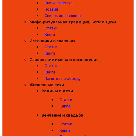
Книжная полка
Поэзия
Список источников
Мифо-ритуальная традиция, Боги и Духи
Статьи
Книги
Источники о славянах
Статьи
Книги
Славянские имена и посвящения
Статьи
Книги
Памятка по обряду
Жизненные вехи
Родины и дети
Статьи
Книги
Венчание и свадьба
Статьи
Книги