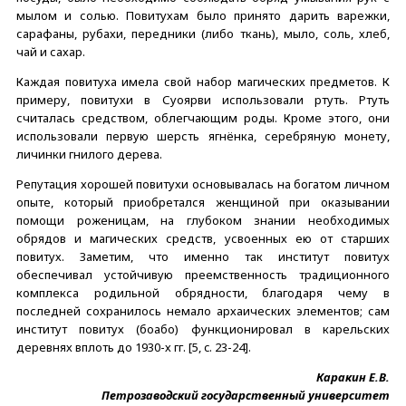
мылом и солью. Повитухам было принято дарить варежки,
сарафаны, рубахи, передники (либо ткань), мыло, соль, хлеб,
чай и сахар.
Каждая повитуха имела свой набор магических предметов. К
примеру, повитухи в Суоярви использовали ртуть. Ртуть
считалась средством, облегчающим роды. Кроме этого, они
использовали первую шерсть ягнёнка, серебряную монету,
личинки гнилого дерева.
Репутация хорошей повитухи основывалась на богатом личном
опыте, который приобретался женщиной при оказывании
помощи роженицам, на глубоком знании необходимых
обрядов и магических средств, усвоенных ею от старших
повитух. Заметим, что именно так институт повитух
обеспечивал устойчивую преемственность традиционного
комплекса родильной обрядности, благодаря чему в
последней сохранилось немало архаических элементов; сам
институт повитух (боабо) функционировал в карельских
деревнях вплоть до 1930-х гг. [5, c. 23-24].
Каракин Е.В.
Петрозаводский государственный университет