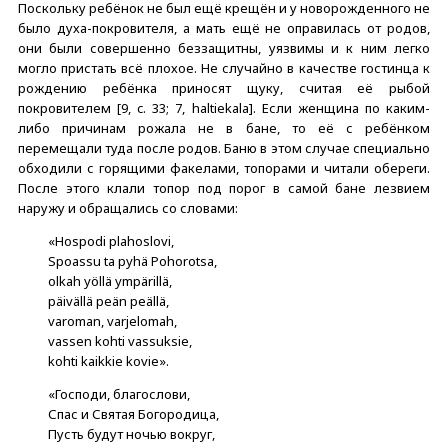
Поскольку ребёнок не был ещё крещён и у новорожденного не
было духа-покровителя, а мать ещё не оправилась от родов,
они были совершенно беззащитны, уязвимы и к ним легко
могло пристать всё плохое. Не случайно в качестве гостинца к
рождению ребёнка приносят щуку, считая её рыбой
покровителем [9, c. 33; 7, haltiekala]. Если женщина по каким-
либо причинам рожала не в бане, то её с ребёнком
перемещали туда после родов. Баню в этом случае специально
обходили с горящими факелами, топорами и читали обереги.
После этого клали топор под порог в самой бане лезвием
наружу и обращались со словами:
«Hospodi plahoslovi,
Spoassu ta pyhä Pohorotsa,
olkah yöllä ympärillä,
päivällä peän peällä,
varoman, varjelomah,
vassen kohti vassuksie,
kohti kaikkie kovie».
«Господи, благослови,
Спас и Святая Богородица,
Пусть будут ночью вокруг,