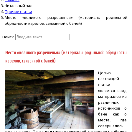
Читальный зал
Прочие статьи
Место «великого разрешенья» (материалы родильной
обрядности карелов, связанной с баней)
Поиск
Type 2 or more characters for
results.
Место «великого разрешенья» (материалы родильной обрядности
карелов, связанной с баней)
Целью
настоящей
статьи
является ввод
материалов из
различных
источников о
бане как о
месте, где
совершались
роды у карел. По данным исследователей, у карелов наиболее