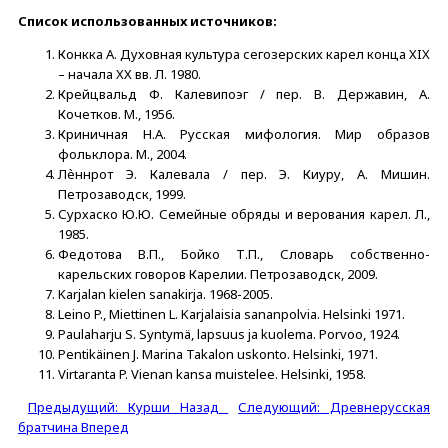
Список использованных источников:
Конкка А. Духовная культура сегозерских карел конца XIX
– начала XX вв. Л. 1980.
Крейцвальд Ф. Калевипоэг / пер. В. Державин, А.
Кочетков. М., 1956.
Криничная Н.А. Русская мифология. Мир образов
фольклора. М., 2004.
Лѐннрот Э. Калевала / пер. Э. Киуру, А. Мишин.
Петрозаводск, 1999.
Сурхаско Ю.Ю. Семейные обряды и верования карел. Л.,
1985.
Федотова В.П., Бойко Т.П., Словарь собственно-
карельских говоров Карелии. Петрозаводск, 2009.
Karjalan kielen sanakirja. 1968-2005.
Leino P., Miettinen L. Karjalaisia sananpolvia. Helsinki 1971.
Paulaharju S. Syntymä, lapsuus ja kuolema. Porvoo, 1924.
Pentikäinen J. Marina Takalon uskonto. Helsinki, 1971.
Virtaranta P. Vienan kansa muistelee. Helsinki, 1958.
Предыдущий: Курши
Назад
Следующий: Древнерусская
братчина
Вперед