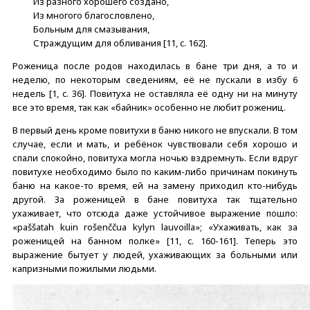
Из разного хорошего создано,
Из многого благословлено,
Больным для смазывания,
Страждущим для обливания [11, c. 162].
Роженица после родов находилась в бане три дня, а то и
неделю, по некоторым сведениям, её не пускали в избу 6
недель [1, c. 36]. Повитуха не оставляла её одну ни на минуту
все это время, так как «байник» особенно не любит рожениц.
В первый день кроме повитухи в баню никого не впускали. В том
случае, если и мать, и ребёнок чувствовали себя хорошо и
спали спокойно, повитуха могла ночью вздремнуть. Если вдруг
повитухе необходимо было по каким-либо причинам покинуть
баню на какое-то время, ей на замену приходил кто-нибудь
другой. За роженицей в бане повитуха так тщательно
ухаживает, что отсюда даже устойчивое выражение пошло:
«paššatah kuin rošenččua kylyn lauvoilla»; «Ухаживать, как за
роженицей на банном полке» [11, c. 160-161]. Теперь это
выражение бытует у людей, ухаживающих за больными или
капризными пожилыми людьми.