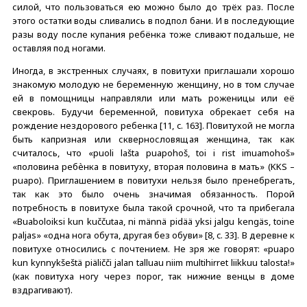
силой, что пользоваться ею можно было до трёх раз. После
этого остатки воды сливались в подпол бани. И в последующие
разы воду после купания ребёнка тоже сливают подальше, не
оставляя под ногами.
Иногда, в экстренных случаях, в повитухи приглашали хорошо
знакомую молодую не беременную женщину, но в том случае
ей в помощницы направляли или мать роженицы или её
свекровь. Будучи беременной, повитуха обрекает себя на
рождение нездорового ребенка [11, c. 163]. Повитухой не могла
быть капризная или сквернословящая женщина, так как
считалось, что «puoli lašta puapohoš, toi i rist imuamohoš»
«половина ребѐнка в повитуху, вторая половина в мать» (KKS –
puapo). Приглашением в повитухи нельзя было пренебрегать,
так как это было очень значимая обязанность. Порой
потребность в повитухе была такой срочной, что та прибегала
«Buaboloiksi kun kuččutaa, ni männä pidää yksi jalgu kengäs, toine
paljas» «одна нога обута, другая без обуви» [8, c. 33]. В деревне к
повитухе относились с почтением. Не зря же говорят: «puapo
kun kynnykšeštä piäličči jalan talluau niim multihirret liikkuu talosta!»
(как повитуха ногу через порог, так нижние венцы в доме
вздрагивают).