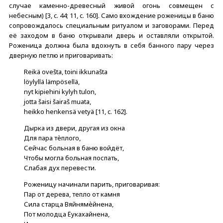
случае каменно-древесный живой огонь совмещен с
небесным) [3, c. 44; 11, c. 160]. Само вхождение роженицы в баню
сопровождалось специальным ритуалом и заговорами. Перед
её заходом в баню открывали дверь и оставляли открытой.
Роженица должна была вдохнуть в себя банного пару через
дверную петлю и приговаривать:
Reikä ovešta, toini ikkunašta
löylyllä lämpösellä,
nyt kipiehini kylyh tulon,
jotta šaisi šairaš muata,
heikko henkensä vetyä [11, c. 162].
Дырка из двери, другая из окна
Для пара тѐплого,
Сейчас больная в баню войдёт,
Чтобы могла больная поспать,
Слабая дух перевести.
Роженицу начинали парить, приговаривая:
Пар от дерева, тепло от камня
Сила старца Вяйнямѐйнена,
Пот молодца Ёукахайнена,