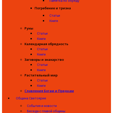
Памятка по обряду
Погребение и тризна
Статьи
Книги
Руны
Статьи
Книги
Календарная обрядность
Статьи
Книги
Заговоры и знахарство
Статьи
Книги
Растительный мир
Статьи
Книги
Славления Богам и Предкам
Община Светоярие
События и новости
Беседа с главой общины