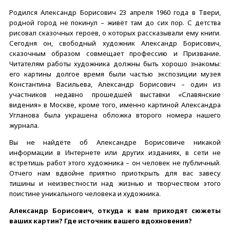
Родился Александр Борисович 23 апреля 1960 года в Твери,
родной город не покинул – живёт там до сих пор. С детства
рисовал сказочных героев, о которых рассказывали ему книги.
Сегодня он, свободный художник Александр Борисович,
сказочным образом совмещает профессию и Призвание.
Читателям работы художника должны быть хорошо знакомы:
его картины долгое время были частью экспозиции музея
Константина Васильева, Александр Борисович – один из
участников недавно прошедшей выставки «Славянские
видения» в Москве, кроме того, именно картиной Александра
Угланова была украшена обложка второго номера нашего
журнала.
Вы не найдёте об Александре Борисовиче никакой
информации в Интернете или других изданиях, в сети не
встретишь работ этого художника – он человек не публичный.
Отчего нам вдвойне приятно приоткрыть для вас завесу
тишины и неизвестности над жизнью и творчеством этого
поистине уникального человека и художника.
Александр Борисович, откуда к вам приходят сюжеты
ваших картин? Где источник вашего вдохновения?