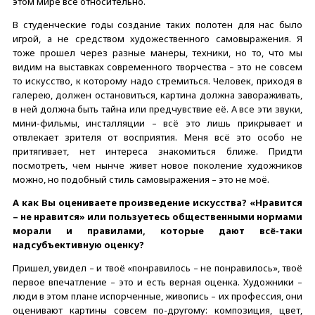
этом мире всё относительно.
В студенческие годы создание таких полотен для нас было
игрой, а не средством художественного самовыражения. Я
тоже прошел через разные манеры, техники, но то, что мы
видим на выставках современного творчества – это не совсем
то искусство, к которому надо стремиться. Человек, приходя в
галерею, должен остановиться, картина должна завораживать,
в ней должна быть тайна или предчувствие её. А все эти звуки,
мини-фильмы, инсталляции – всё это лишь прикрывает и
отвлекает зрителя от восприятия. Меня всё это особо не
притягивает, нет интереса знакомиться ближе. Придти
посмотреть, чем нынче живет новое поколение художников
можно, но подобный стиль самовыражения – это не моё.
А как Вы оцениваете произведение искусства? «Нравится
– не нравится» или пользуетесь общественными нормами
морали и правилами, которые дают всё-таки
надсубъективную оценку?
Пришел, увидел – и твоё «понравилось – не понравилось», твоё
первое впечатление – это и есть верная оценка. Художники –
люди в этом плане испорченные, живопись – их профессия, они
оценивают картины совсем по-другому: композиция, цвет,