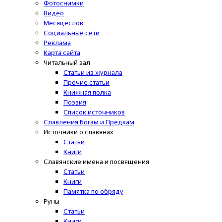
Фотоснимки
Видео
Месяцеслов
Социальные сети
Реклама
Карта сайта
Читальный зал
Статьи из журнала
Прочие статьи
Книжная полка
Поэзия
Список источников
Славления Богам и Предкам
Источники о славянах
Статьи
Книги
Славянские имена и посвящения
Статьи
Книги
Памятка по обряду
Руны
Статьи
Книги