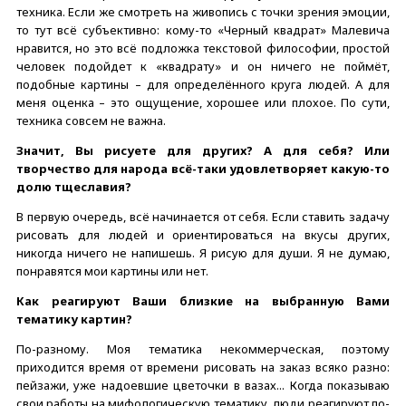
техника. Если же смотреть на живопись с точки зрения эмоции,
то тут всё субъективно: кому-то «Черный квадрат» Малевича
нравится, но это всё подложка текстовой философии, простой
человек подойдет к «квадрату» и он ничего не поймёт,
подобные картины – для определённого круга людей. А для
меня оценка – это ощущение, хорошее или плохое. По сути,
техника совсем не важна.
Значит, Вы рисуете для других? А для себя? Или
творчество для народа всё-таки удовлетворяет какую-то
долю тщеславия?
В первую очередь, всё начинается от себя. Если ставить задачу
рисовать для людей и ориентироваться на вкусы других,
никогда ничего не напишешь. Я рисую для души. Я не думаю,
понравятся мои картины или нет.
Как реагируют Ваши близкие на выбранную Вами
тематику картин?
По-разному. Моя тематика некоммерческая, поэтому
приходится время от времени рисовать на заказ всяко разно:
пейзажи, уже надоевшие цветочки в вазах... Когда показываю
свои работы на мифологическую тематику, люди реагируют по-