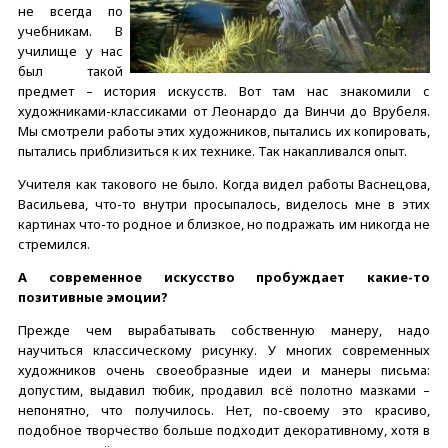
не всегда по
учебникам. В
училище у нас
был такой
предмет – история искусств. Вот там нас знакомили с
художниками-классиками от Леонардо да Винчи до Врубеля.
Мы смотрели работы этих художников, пытались их копировать,
пытались приблизиться к их технике. Так накапливался опыт.
Учителя как такового не было. Когда видел работы Васнецова,
Васильева, что-то внутри просыпалось, виделось мне в этих
картинах что-то родное и близкое, но подражать им никогда не
стремился.
А современное искусство пробуждает какие-то
позитивные эмоции?
Прежде чем вырабатывать собственную манеру, надо
научиться классическому рисунку. У многих современных
художников очень своеобразные идеи и манеры письма:
допустим, выдавил тюбик, продавил всё полотно мазками –
непонятно, что получилось. Нет, по-своему это красиво,
подобное творчество больше подходит декоративному, хотя в