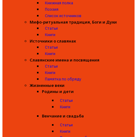
Книжная полка
Поэзия
Список источников
Мифо-ритуальная традиция, Боги и Духи
Статьи
Книги
Источники о славянах
Статьи
Книги
Славянские имена и посвящения
Статьи
Книги
Памятка по обряду
Жизненные вехи
Родины и дети
Статьи
Книги
Венчание и свадьба
Статьи
Книги