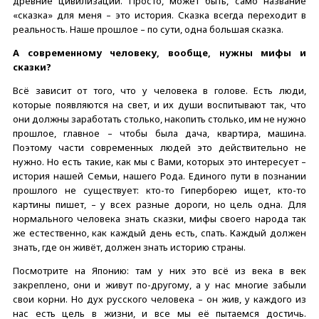
древние цивилизации. Просто, может быть, само название
«сказка» для меня – это история. Сказка всегда переходит в
реальность. Наше прошлое – по сути, одна большая сказка.
А современному человеку, вообще, нужны мифы и
сказки?
Всё зависит от того, что у человека в голове. Есть люди,
которые появляются на свет, и их души воспитывают так, что
они должны заработать столько, накопить столько, им не нужно
прошлое, главное – чтобы была дача, квартира, машина.
Поэтому части современных людей это действительно не
нужно. Но есть такие, как мы с Вами, которых это интересует –
история нашей Семьи, нашего Рода. Единого пути в познании
прошлого не существует: кто-то Гиперборею ищет, кто-то
картины пишет, – у всех разные дороги, но цель одна. Для
нормального человека знать сказки, мифы своего народа так
же естественно, как каждый день есть, спать. Каждый должен
знать, где он живёт, должен знать историю страны.
Посмотрите на Японию: там у них это всё из века в век
закреплено, они и живут по-другому, а у нас многие забыли
свои корни. Но дух русского человека – он жив, у каждого из
нас есть цель в жизни, и все мы её пытаемся достичь.