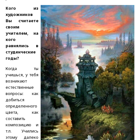
Кого из
художников
Вы считаете
своим
учителем, на
кого
равнялись в
студенческие
годы?
Когда ты
учишься, у тебя
возникают
естественные
вопросы: как
добиться
определенного
цвета, как
составить
композицию и
т.п. Учились
этому далеко