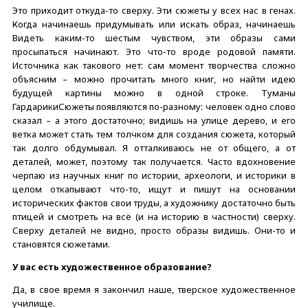
Это приходит откуда-то сверху. Эти сюжеты у всех нас в генах.
Когда начинаешь придумывать или искать образ, начинаешь
Видеть каким-то шестым чувством, эти образы сами
просыпаться начинают. Это что-то вроде родовой памяти.
Источника как такового нет: сам момент творчества сложно
объясним – можно прочитать много книг, но найти идею
будущей картины можно в одной строке. Туманы
ГардарикиСюжеты появляются по-разному: человек одно слово
сказал – а этого достаточно; видишь на улице дерево, и его
ветка может стать тем толчком для создания сюжета, который
так долго обдумывал. Я отталкиваюсь не от общего, а от
деталей, может, поэтому так получается. Часто вдохновение
черпаю из научных книг по истории, археологи, и историки в
целом откапывают что-то, ищут и пишут на основании
исторических фактов свои труды, а художнику достаточно быть
птицей и смотреть на всё (и на историю в частности) сверху.
Сверху деталей не видно, просто образы видишь. Они-то и
становятся сюжетами.
У вас есть художественное образование?
Да, в свое время я закончил наше, тверское художественное
училище.