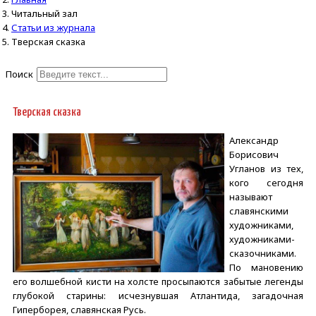
Читальный зал
Статьи из журнала
Тверская сказка
Поиск
Type 2 or more characters for
results.
Тверская сказка
Александр
Борисович
Угланов из тех,
кого сегодня
называют
славянскими
художниками,
художниками-
сказочниками.
По мановению
его волшебной кисти на холсте просыпаются забытые легенды
глубокой старины: исчезнувшая Атлантида, загадочная
Гиперборея, славянская Русь.