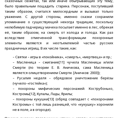
сказочных сюжетах, так или иначе обыгрывающих эту тему,
было правильным пощадить старика. Персонаж, поступивший
таким образом, считался милосердным и вызывал только
уважение. С другой стороны, именно сказки сохранили
упоминание о существующей некогда традиции, поскольку
нелюбимую падчерицу мачеха посылает именно в лес, обрекая
её, таким образом, на смерть от холода и голода. Как раз
вследствие отмеченной трансформации похоронные
элементы являются и неотъемлемой частью русских
праздничных игрищ. В их числе такие, как:
– Святки – игры в «покойника», «смерть», «мертвеца» и пр.;
– Масленица – сжигание[11] чучела Масленицы и/или
Смерти (по теории Е. В. Аничкова, сама Масленица
является олицетворением Смерти. [Аничков: 2003]);
– Русалия неделя – обрядовое уничтожение берёзы
(чучело-«гостейка»);
– похороны мифических персонажей: Кострубонько,
Костромы[12], Купалы, Лады, Ярилы;
– похороны кукушки[13] (обряд совпадает с «похоронами
Костромы» с той лишь разницей, что «кукушку» хоронили
не в поле, а в огороде).