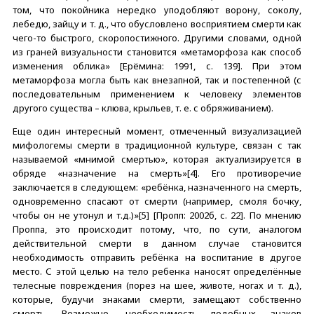
том, что покойника нередко уподобляют ворону, соколу,
лебедю, зайцу и т. д., что обусловлено восприятием смерти как
чего-то быстрого, скоропостижного. Другими словами, одной
из граней визуальности становится «метаморфоза как способ
изменения облика» [Ерёмина: 1991, с. 139]. При этом
метаморфоза могла быть как внезапной, так и постепенной (с
последовательным применением к человеку элементов
другого существа – клюва, крыльев, т. е. с обряживанием).
Еще один интересный момент, отмеченный визуализацией
мифологемы смерти в традиционной культуре, связан с так
называемой «мнимой смертью», которая актуализируется в
обряде «назначение на смерть»[4]. Его противоречие
заключается в следующем: «ребёнка, назначенного на смерть,
одновременно спасают от смерти (например, смоля бочку,
чтобы он не утонул и т.д.)»[5] [Пропп: 2002б, с. 22]. По мнению
Проппа, это происходит потому, что, по сути, аналогом
действительной смерти в данном случае становится
необходимость отправить ребёнка на воспитание в другое
место. С этой целью на тело ребенка наносят определённые
телесные повреждения (порез на шее, животе, ногах и т. д.),
которые, будучи знаками смерти, замещают собственно
смерть. Возможно, необходимость подобных знаков