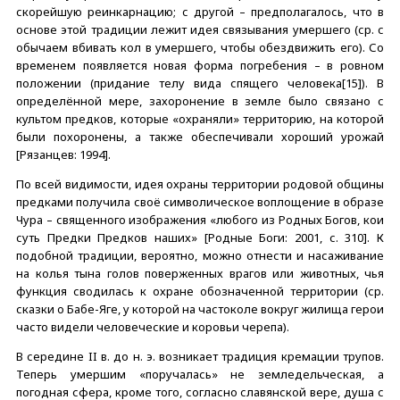
скорейшую реинкарнацию; с другой – предполагалось, что в
основе этой традиции лежит идея связывания умершего (ср. с
обычаем вбивать кол в умершего, чтобы обездвижить его). Со
временем появляется новая форма погребения – в ровном
положении (придание телу вида спящего человека[15]). В
определённой мере, захоронение в земле было связано с
культом предков, которые «охраняли» территорию, на которой
были похоронены, а также обеспечивали хороший урожай
[Рязанцев: 1994].
По всей видимости, идея охраны территории родовой общины
предками получила своё символическое воплощение в образе
Чура – священного изображения «любого из Родных Богов, кои
суть Предки Предков наших» [Родные Боги: 2001, с. 310]. К
подобной традиции, вероятно, можно отнести и насаживание
на колья тына голов поверженных врагов или животных, чья
функция сводилась к охране обозначенной территории (ср.
сказки о Бабе-Яге, у которой на частоколе вокруг жилища герои
часто видели человеческие и коровьи черепа).
В середине II в. до н. э. возникает традиция кремации трупов.
Теперь умершим «поручалась» не земледельческая, а
погодная сфера, кроме того, согласно славянской вере, душа с