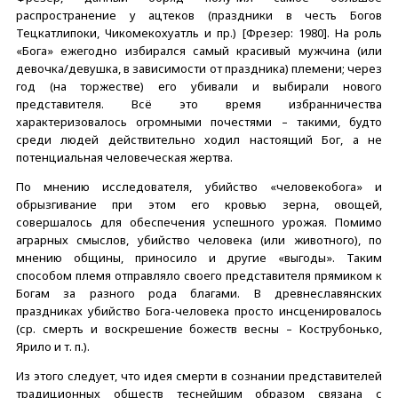
распространение у ацтеков (праздники в честь Богов
Тецкатлипоки, Чикомекохуатль и пр.) [Фрезер: 1980]. На роль
«Бога» ежегодно избирался самый красивый мужчина (или
девочка/девушка, в зависимости от праздника) племени; через
год (на торжестве) его убивали и выбирали нового
представителя. Всё это время избранничества
характеризовалось огромными почестями – такими, будто
среди людей действительно ходил настоящий Бог, а не
потенциальная человеческая жертва.
По мнению исследователя, убийство «человекобога» и
обрызгивание при этом его кровью зерна, овощей,
совершалось для обеспечения успешного урожая. Помимо
аграрных смыслов, убийство человека (или животного), по
мнению общины, приносило и другие «выгоды». Таким
способом племя отправляло своего представителя прямиком к
Богам за разного рода благами. В древнеславянских
праздниках убийство Бога-человека просто инсценировалось
(ср. смерть и воскрешение божеств весны – Кострубонько,
Ярило и т. п.).
Из этого следует, что идея смерти в сознании представителей
традиционных обществ теснейшим образом связана с