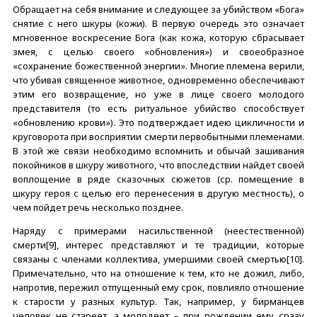
Обращает на себя внимание и следующее за убийством «Бога»
снятие с него шкуры (кожи). В первую очередь это означает
мгновенное воскресение Бога (как кожа, которую сбрасывает
змея, с целью своего «обновления») и своеобразное
«сохранение божественной энергии». Многие племена верили,
что убивая священное животное, одновременно обеспечивают
этим его возвращение, но уже в лице своего молодого
представителя (то есть ритуальное убийство способствует
«обновлению крови»). Это подтверждает идею цикличности и
круговорота при восприятии смерти первобытными племенами.
В этой же связи необходимо вспомнить и обычай зашивания
покойников в шкуру животного, что впоследствии найдет своей
воплощение в ряде сказочных сюжетов (ср. помещение в
шкуру героя с целью его перенесения в другую местность), о
чем пойдет речь несколько позднее.
Наряду с примерами насильственной (неестественной)
смерти[9], интерес представляют и те традиции, которые
связаны с членами коллектива, умершими своей смертью[10].
Примечательно, что на отношение к тем, кто не дожил, либо,
напротив, пережил отпущенный ему срок, повлияло отношение
к старости у разных культур. Так, например, у бирманцев
человек не стареет, а молодеет – при рождении ему сразу