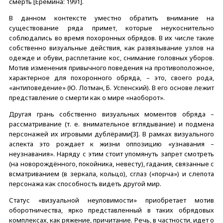
смерть [Ерёмина: 1991].
В данном контексте уместно обратить внимание на
существование ряда примет, которые неукоснительно
соблюдались во время похоронных обрядов. В их числе такие
собственно визуальные действия, как развязывание узлов на
одежде и обуви, расплетание кос, снимание головных уборов.
Мотив изменения привычного поведения на противоположное,
характерное для похоронного обряда, – это, своего рода,
«антиповедение» (Ю. Лотман, Б. Успенский). В его основе лежит
представление о смерти как о мире «наоборот».
Другая грань собственно визуальных моментов обряда –
рассматривание (т. е. внимательное вглядывание) и подмена
персонажей их игровыми дублёрами[3]. В рамках визуального
аспекта это рождает к жизни оппозицию «узнавания –
неузнавания». Наряду с этим стоит упомянуть запрет смотреть
(на новорождённого, покойника, невесту), гадания, связанные с
всматриванием (в зеркала, кольцо), сглаз («порча») и слепота
персонажа как способность видеть другой мир.
Статус «визуальной неуловимости» приобретает мотив
оборотничества, ярко представленный в таких обрядовых
комплексах, как ряжение, причитание. Речь, в частности, идет о