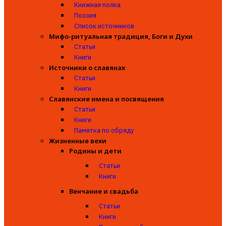
Книжная полка
Поэзия
Список источников
Мифо-ритуальная традиция, Боги и Духи
Статьи
Книги
Источники о славянах
Статьи
Книги
Славянские имена и посвящения
Статьи
Книги
Памятка по обряду
Жизненные вехи
Родины и дети
Статьи
Книги
Венчание и свадьба
Статьи
Книги