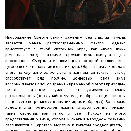
Изображение Смерти самим ряженым, без участия чучела,
является менее распространённым фактом, однако
присутствует в такой святочной игре, как «Кулашники»
[Велецкая: 2003]. Главными героями игры выступают два
персонажа – Смерть и её помощник, который сталкивает в
сугроб всех, кто попадается на их пути. Образы зимы, холода и
снега не случайно встречаются в данном контексте – этому
способствует ряд причин. Во-первых, сама зима
воспринимается с точки зрения «временной смерти природы»,
смерть в данном случае – это умирающая зимой
растительность (не случайно чучела, изображающие смерть,
чаще всего встречаются в зимних играх и обрядах). Во-вторых,
холод и снег противостоят жизни, которой обычно придают
такие свойства, как тепло и свет. Исходя из этого,
представления о зиме, холоде и снеге в народном сознании
связываются с царством мёртвых и культом предков (взять, к
примеру, традицию приготовления из снега опары для блинов