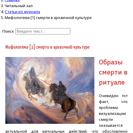
Читальный зал
Статьи из журнала
Мифологема [1] смерти в архаичной культуре
Поиск
Type 2 or more characters for
results.
Мифологема [1] смерти в архаичной культуре
Образы
смерти в
ритуале
Очевиден тот
факт, что
проблема
визуализации
смерти
оказывается
актуальной для ритуальных действий, что обусловлено