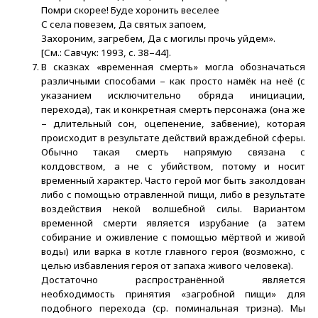
Помри скорее! Буде хоронить веселее
С села повезем, Да святых запоем,
Захороним, загребем, Да с могилы прочь уйдем».
[См.: Савчук: 1993, с. 38–44].
В сказках «временная смерть» могла обозначаться
различными способами – как просто намёк на неё (с
указанием исключительно обряда инициации,
перехода), так и конкретная смерть персонажа (она же
– длительный сон, оцепенение, забвение), которая
происходит в результате действий враждебной сферы.
Обычно такая смерть напрямую связана с
колдовством, а не с убийством, потому и носит
временный характер. Часто герой мог быть заколдован
либо с помощью отравленной пищи, либо в результате
воздействия некой волшебной силы. Вариантом
временной смерти является изрубание (а затем
собирание и оживление с помощью мёртвой и живой
воды) или варка в котле главного героя (возможно, с
целью избавления героя от запаха живого человека).
Достаточно распространённой является
необходимость принятия «загробной пищи» для
подобного перехода (ср. поминальная тризна). Мы