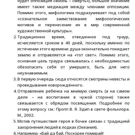
будет оппозиция «жизнь – смерть»), большое значение
имеет также медиация между членами оппозиции.
Помимо этого, мифологема подразумевает под собой
«сознательное заимствование мифологических
мотивов и перенесение их в мир современной
художественной культуры».
Традиционно время, отведенное под траур,
исчисляется сроком в 40 дней, поскольку именно по
истечении этого времени душа окончательно покидает
землю и отправляется на «тот свет». Помимо этого,
основная цель траура связывалась с необходимостью
обезопасить себя от умершего, быть для него
неузнаваемым.
В первую очередь сюда относятся смотрины невесты и
проведывание новорождённого.
Отправление ребёнка на мнимую смерть (а на самом
деле – на воспитание в чужой стороне) также
связывается с обрядом посвящения. Подробнее по
этому вопросу см.: Пропп В. Я. Эдип в свете фольклора.
М., 2002.
Мотив путешествия героя в бочке связан с традицией
захоронения людей в лодках (Океания).
Например: «Бай да бай, Поскорее помирай!