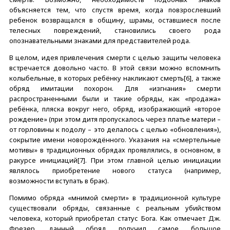
объясняется тем, что спустя время, когда повзрослевший
ребенок возвращался в общину, шрамы, оставшиеся после
телесных повреждений, становились своего рода
опознавательными знаками для представителей рода.
В целом, идея привлечения смерти с целью защиты человека
встречается довольно часто. В этой связи можно вспомнить
колыбельные, в которых ребёнку накликают смерть[6], а также
обряд имитации похорон. Для «изгнания» смерти
распространенными были и такие обряды, как «продажа»
ребёнка, пляска вокруг него, обряд, изображающий «второе
рождение» (при этом дитя пропускалось через платье матери –
от горловины к подолу – это делалось с целью «обновления»),
сокрытие имени новорождённого. Указания на «смертельные
мотивы» в традиционных обрядах проявлялись, в основном, в
ракурсе инициаций[7]. При этом главной целью инициации
являлось приобретение нового статуса (например,
возможности вступать в брак).
Помимо обряда «мнимой смерти» в традиционной культуре
существовали обряды, связанные с реальным убийством
человека, который приобретал статус Бога. Как отмечает Дж.
Фрезер, данный обряд получил самое большое