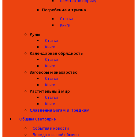
Памятка по обряду
Погребение и тризна
Статьи
Книги
Руны
Статьи
Книги
Календарная обрядность
Статьи
Книги
Заговоры и знахарство
Статьи
Книги
Растительный мир
Статьи
Книги
Славления Богам и Предкам
Община Светоярие
События и новости
Беседа с главой общины