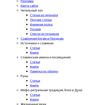
Реклама
Карта сайта
Читальный зал
Статьи из журнала
Прочие статьи
Книжная полка
Поэзия
Список источников
Славления Богам и Предкам
Источники о славянах
Статьи
Книги
Славянские имена и посвящения
Статьи
Книги
Памятка по обряду
Руны
Статьи
Книги
Мифо-ритуальная традиция, Боги и Духи
Статьи
Книги
Жизненные вехи