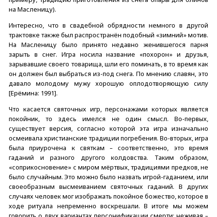
на Масленицу).
Интересно, что в свадебной обрядности немного в другой
трактовке также был распространён подобный «зимний» мотив.
На Масленицу было принято недавно женившегося парня
зарыть в снег. Игра носила название «похорон» и друзья,
зарывавшие своего товарища, шли его поминать, в то время как
он должен был выбраться из-под снега. По мнению славян, это
давало молодому мужу хорошую оплодотворяющую силу
[Ерёмина: 1991].
Что касается святочных игр, персонажами которых является
покойник, то здесь имелся не один смысл. Во-первых,
существует версия, согласно которой эта игра изначально
осмеивала христианские традиции погребения. Во-вторых, игра
была приурочена к святкам – соответственно, это время
гаданий и разного другого колдовства. Таким образом,
«соприкосновение» с миром мёртвых, традициями предков, не
было случайным. Это можно было назвать игрой-гаданием, или
своеобразным высмеиванием святочных гаданий. В других
случаях человек мог изображать покойное божество, которое в
ходе ритуала непременно воскрешали. В итоге мы можем
говорить о двух вариантах персонификации смерти: неживая –