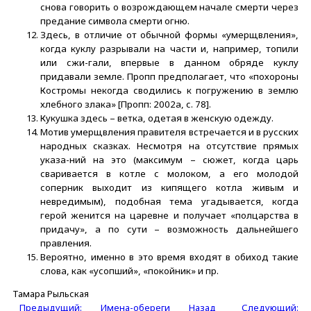
снова говорить о возрождающем начале смерти через
предание символа смерти огню.
Здесь, в отличие от обычной формы «умерщвления»,
когда куклу разрывали на части и, например, топили
или сжи-гали, впервые в данном обряде куклу
придавали земле. Пропп предполагает, что «похороны
Костромы некогда сводились к погружению в землю
хлебного злака» [Пропп: 2002а, с. 78].
Кукушка здесь – ветка, одетая в женскую одежду.
Мотив умерщвления правителя встречается и в русских
народных сказках. Несмотря на отсутствие прямых
указа-ний на это (максимум – сюжет, когда царь
сваривается в котле с молоком, а его молодой
соперник выходит из кипящего котла живым и
невредимым), подобная тема угадывается, когда
герой женится на царевне и получает «полцарства в
придачу», а по сути – возможность дальнейшего
правления.
Вероятно, именно в это время входят в обиход такие
слова, как «усопший», «покойник» и пр.
Тамара Рыльская
Предыдущий: Имена-обереги
Назад
Следующий: