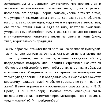
земледелием и аграрными функциями, что проявляется в
активном использовании символов плодородия в рамках
погребального обряда – зерна, соломы, хлеба, а так же в том,
что умерший «находится на столе…, где лежит еда, хлеб, вино,
на столе, за которым едят; когда же его зарывают в землю, над
его телом ставят стол и едят за ним, повторяя оживание
умершего» [Фрейденберг: 1997, с. 86]. Сюда же можно отнести
и синонимичное понимание плоти человека и пищи (вино,
хлеб) в христианской традиции.
Таким образом, отождествляя Бога как со злаковой культурой,
так и человеком или животным, становится ясным мотив не
только убиения, но и последующего съедения «Бога»,
посредством которого член общины стремился напитаться
«божественной силой» с тем, чтобы оставить её таким образом
в коллективе. Съедение в то же время символизирует не
только уподобление, но и обладание (ср. в сказочных сюжетах
красавицу похищает Змей, чтобы её съесть, а по сути – взять в
жёны). В этом выражается и эротическая окраска смерти (В. Я.
Пропп, Л. Я. Штернберг). Помимо этого, очевидна связь
поглощения с оживлением[8] (через метафоры – «рот – земля»,
«еда – жизнь») (О. М. Фрейденнберг).