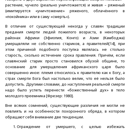
растение, чучело (реально уничтожается) и живая – ряженый
(имитируется «уничтожение» ряженого, облачённого в
«покойника» или в саму «смерть»).
В отличие от существующей некогда у славян традиции
предания смерти людей пожилого возраста, в некоторых
районах Африки (Эфиопия, Конго) и Азии (Камбоджа)
умерщвляли не собственно стариков, а правителей[14], при
этом причиной подобного поступка являлась не столько
старость, сколько истечение срока правления. Причём, если
славянский старик просто становился обузой общине, то
основание для умерщвления африканского царя было
совершенно иное: племя относилось к правителю как к Богу, а
страх смерти Бога был настолько велик, что её нельзя было
допустить. Другими словами, до наступления реальной смерти
надо было успеть перенести «божественный дух» в тело
молодого преемника [Фрезер: 1980].
Вне всяких сомнений, существующие различия не могли не
повлиять и на особенности похоронного обряда, в котором
обращают себя внимание две тенденции.
Ограждение от умершего, с целью избежать