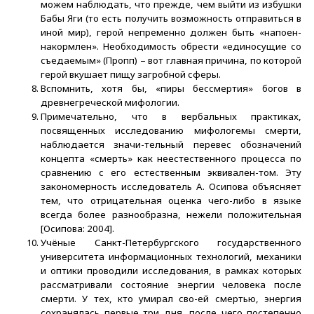
можем наблюдать, что прежде, чем выйти из избушки
Бабы Яги (то есть получить возможность отправиться в
иной мир), герой непременно должен быть «напоен-
накормлен». Необходимость обрести «единосущие со
съедаемым» (Пропп) – вот главная причина, по которой
герой вкушает пищу загробной сферы.
Вспомнить, хотя бы, «пиры бессмертия» богов в
древнегреческой мифологии.
Примечательно, что в вербальных практиках,
посвященных исследованию мифологемы смерти,
наблюдается значи-тельный перевес обозначений
концепта «смерть» как неестественного процесса по
сравнению с его естественным эквивален-том. Эту
закономерность исследователь А. Осипова объясняет
тем, что отрицательная оценка чего-либо в языке
всегда более разнообразна, нежели положительная
[Осипова: 2004].
Учёные Санкт-Петербургского государственного
университета информационных технологий, механики
и оптики проводили исследования, в рамках которых
рассматривали состояние энергии человека после
смерти. У тех, кто умирал сво-ей смертью, энергия
сохранялась первые три дня, после чего постепенно