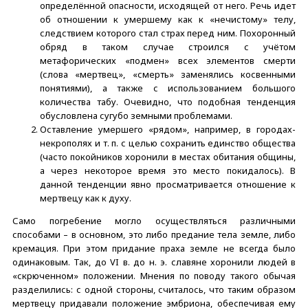
определённой опасности, исходящей от него. Речь идет
об отношении к умершему как к «нечистому» телу,
следствием которого стал страх перед ним. Похоронный
обряд в таком случае строился с учётом
метафорических «подмен» всех элементов смерти
(слова «мертвец», «смерть» заменялись косвенными
понятиями), а также с использованием большого
количества табу. Очевидно, что подобная тенденция
обусловлена сугубо земными проблемами.
Оставление умершего «рядом», например, в городах-
некрополях и т. п. с целью сохранить единство общества
(часто покойников хоронили в местах обитания общины,
а через некоторое время это место покидалось). В
данной тенденции явно просматривается отношение к
мертвецу как к духу.
Само погребение могло осуществляться различными
способами – в основном, это либо предание тела земле, либо
кремация. При этом придание праха земле не всегда было
одинаковым. Так, до VI в. до н. э. славяне хоронили людей в
«скрюченном» положении. Мнения по поводу такого обычая
разделились: с одной стороны, считалось, что таким образом
мертвецу придавали положение эмбриона, обеспечивая ему