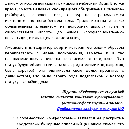
дымом от костра попадала прямиком в небесный Ирий. В то же
время, смерть человека как «предмет обыгрывания в ритуале»
[Байбурин, Топорков: 1990, с. 95] не ограничивается
исключительно погребением тела. Традиционным и даже
обязательным элементом на похоронах являлся плач и
самоистязания (вплоть до найма «профессиональных»
плакальщиц и имитации самоистязания).
Амбивалентный характер смерти, которая теснейшим образом
переплеталась с идеей воскресения, заметен и в так
называемых плачах невесты. Независимо от того, каков был
статус будущей жены (жила ли она с родителями или, напротив,
была сиротой), она оплакивала свою долю, прощаясь с
девичеством, что было своего рода подготовкой к новому
статусу – хозяйки дома.
Журнал «Родноверие» выпуск №6
Тамара Рыльская, кандидат культурологии,
участник фолк-группы АЛАТЫРЬ.
Продолжение следует в выпуске №7
Особенностью «мифологемы» является её раскрытие
средствами бинарных оппозиций (в нашем случае это