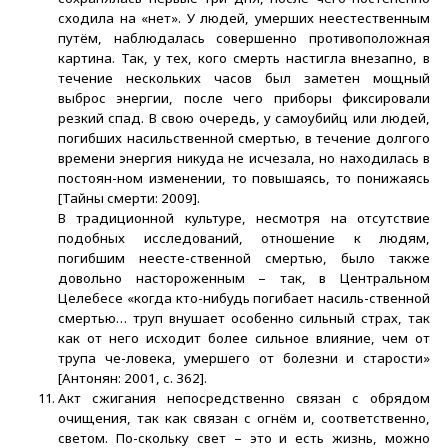
сходила на «нет». У людей, умерших неестественным
путём, наблюдалась совершенно противоположная
картина. Так, у тех, кого смерть настигла внезапно, в
течение нескольких часов был заметен мощный
выброс энергии, после чего приборы фиксировали
резкий спад. В свою очередь, у самоубийц или людей,
погибших насильственной смертью, в течение долгого
времени энергия никуда не исчезала, но находилась в
постоян-ном изменении, то повышаясь, то понижаясь
[Тайны смерти: 2009].
В традиционной культуре, несмотря на отсутствие
подобных исследований, отношение к людям,
погибшим неесте-ственной смертью, было также
довольно настороженным – так, в Центральном
Целебесе «когда кто-нибудь погибает насиль-ственной
смертью… труп внушает особенно сильный страх, так
как от него исходит более сильное влияние, чем от
трупа че-ловека, умершего от болезни и старости»
[Антонян: 2001, с. 362].
Акт сжигания непосредственно связан с обрядом
очищения, так как связан с огнём и, соответственно,
светом. По-скольку свет – это и есть жизнь, можно