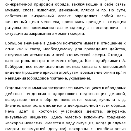
синкретичной природой обряда, заключающей в себе связь
музыки, слова, живописи, движения, пляски и пр. По сути,
собственно визуальный аспект определяет собой весь
жизненный цикл человека, проявляясь прежде в ситуации
ритуального промывания глаз младенцу, а впоследствии – в
ситуации их закрывания в момент смерти.
Большое значение в данном контексте имеет и отношение к
огню как к свету, необходимому для проведения действа,
отпугивания «темноты» и всей хтонической сферы. Отсюда –
важная роль костра в момент обряда. Как подчёркивает А.
Байбурин, все перечисленные мотивы связаны с оппозицией
видения (придание яркости атрибутам, возжигание огня и пр.) и
невидения (обрядовое прятание, укрывание).
Отдельного внимания заслуживает намечающаяся в обрядовых
действах тенденция к «дорисовке» недостающих деталей,
вследствие чего в обряде появляются маски, куклы и т. д.
Значительная роль отводится и декорационной части обряда.
Речь идет о костюмах участников действа, антураже,
визуальных акцентах. Здесь уместно вспомнить традицию
«похорон невесты». Имеется в виду ситуация, когда (в случае
смерти незамужней девушки) похороны с неизбежностью