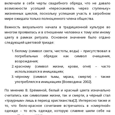
включали в себя черты свадебного обряда, что не давало
возможности усопшей «перескакивать через ступеньку»
жизненных циклов, поскольку успешная участь в загробном
мире ожидала только полноценного члена общества.
Важность визуального начала в традиционной культуре во
многом проявилась и в отношении человека к тому или иному
цвету в рамках ритуала. Основное значение было отдано
следующей цветовой триаде:
белому (символ света, чистоты, воды) – присутствовал в
погребальных обрядах как символ очищения,
возрождения;
красному (символ жизни, крови, огня) – часто
использовался в инициациях;
чёрному (символ тьмы, мрака, смерти) – также
употреблялся в инициациях [Воеводина: 2002].
По мнению В. Ерёминой, белый и красный цвета изначально
считались как символами жизни, так и смерти, а чёрный стал
«траурным» лишь в период христианства[2]. Интересно также и
то, что бело-красное сочетание встречалось в «смертной»
одежде – то есть одежде, которую славяне шили себе на