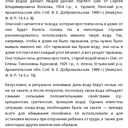
этой водой делает, людей урочит, портит» (Зап. от Сергея
Владимировича Волкова, 1934 г.р., п. Удомля, Ленский р-н,
Архангельская обл. Соб. В. Е. Добровольская. 1990 г.) [АниЦткэ.
Ф. 8. П. 14. Е.х. 8].
Опасной считается и та вода, которая простояла ночь в доме: от
нее будет болеть голова. Но в некоторых случаях
рекомендовалось использовать именно такую воду. Так,
например, чтобы в доме не было тараканов, углы нужно было
вымыть именно ею: «От тараканов мы брали воду, она ночь в
доме отстоит и вот каждый угол ей моют, и вот уходят тараканы.
Она только ночь должна простоять, старой водой моют» (Зап. от
Елены Тихоновны Бурковой, 1925 г.р., п. Илеза, Устьянский р-н,
Архангельская обл. Соб. В. Е. Добровольская. 1989 г.) [АниЦткэ.
Ф. 8. П. 14. Е.х. 16].
Безусловно, в ритуально значимые даты воду берут ночью, но
не на закате, а после полуночи, поскольку такая вода обладает
самыми сильными положительными свойствами (ср.:
крещенская, сретенская, троицкая вода). Однако известны
ситуации, когда воду необходимо брать на закате — прежде
всего для обмывания покойника. Ее использовали и для
остановки молока при отлучении ребенка от груди, а также для
некоторых других магических обрядов.