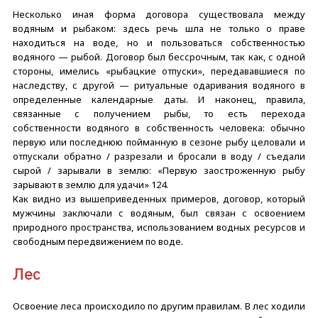
Несколько иная форма договора существовала между
водяным и рыбаком: здесь речь шла не только о праве
находиться на воде, но и пользоваться собственностью
водяного — рыбой. Договор был бессрочным, так как, с одной
стороны, имелись «рыбацкие отпуски», передававшиеся по
наследству, с другой — ритуальные одаривания водяного в
определенные календарные даты. И наконец, правила,
связанные с получением рыбы, то есть перехода
собственности водяного в собственность человека: обычно
первую или последнюю пойманную в сезоне рыбу целовали и
отпускали обратно / разрезали и бросали в воду / съедали
сырой / зарывали в землю: «Первую заостроженную рыбу
зарывают в землю для удачи» 124.
Как видно из вышеприведенных примеров, договор, который
мужчины заключали с водяным, был связан с освоением
природного пространства, использованием водных ресурсов и
свободным передвижением по воде.
Лес
Освоение леса происходило по другим правилам. В лес ходили