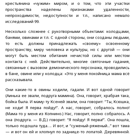
крестьянина «чужим» миром, и о том, что эти участки
пространства наделены признаками удаленности,
непроходимости, недоступности и т.п., написано немало
исследований 99.
Несколько сложнее с рукотворными объектами: колодцами,
банями, овинами и т.п. С одной стороны, они созданы людьми,
то есть должны принадлежать «своему» освоенному
пространству, миру человека и культуры, но с другой — они
могут быть местом обитания нечистой силы или местом
контакта с ней. Действительно, многие святочные гадания,
связанные с вызовом демонического персонажа, проводились
в бане, овине или у колодца: «Это у меня покойница мама всё
рассказывала.
Они какие-то в овины ходили, гадали. И вот одной говорит
(Аинька ее звали, подруга мамина). Она, говорит, храбрая така,
бойка была. И маму-ту Ксеней звали, она говорит: “Ты, Ксюшка,
не ходи! Я перва пойду!”. А нас, говорит, собралось полно!
(Мама-то у меня из Копнино.) Нас, говорит, полно собралось. А
она (подруга. — В.Д.) говорит: “Я пойду! Я перва!”. Она пошла,
только подошла туда…. И вот, и “суженый-ряженый...” вот тама
— и вот он ей и хлопнул по заднице-то лопатой. Деревянной.