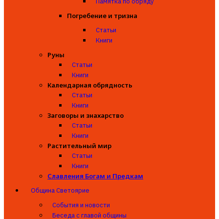
Памятка по обряду
Погребение и тризна
Статьи
Книги
Руны
Статьи
Книги
Календарная обрядность
Статьи
Книги
Заговоры и знахарство
Статьи
Книги
Растительный мир
Статьи
Книги
Славления Богам и Предкам
Община Светоярие
События и новости
Беседа с главой общины