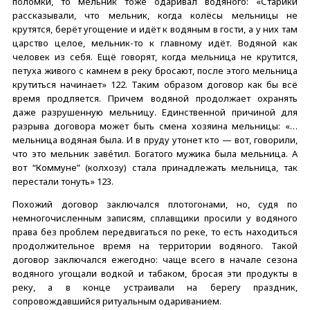
поломки, то мельник тоже одаривал водяного: «Старики
рассказывали, что мельник, когда колёсы мельницы не
крутятся, берёт угощение и идёт к водяным в гости, а у них там
царство целое, мельник-то к главному идёт. Водяной как
человек из себя. Ещё говорят, когда мельница не крутится,
петуха живого с камнем в реку бросают, после этого мельница
крутиться начинает» 122. Таким образом договор как бы всё
время продляется. Причем водяной продолжает охранять
даже разрушенную мельницу. Единственной причиной для
разрыва договора может быть смена хозяина мельницы: «…
мельница водяная была. И в пруду утонет кто — вот, говорили,
что это мельник завéтил. Богатого мужика была мельница. А
вот “Коммуне” (колхозу) стала принадлежать мельница, так
перестали тонуть» 123.
Похожий договор заключался плотогонами, но, судя по
немногочисленным записям, сплавщики просили у водяного
права без проблем передвигаться по реке, то есть находиться
продолжительное время на территории водяного. Такой
договор заключался ежегодно: чаще всего в начале сезона
водяного угощали водкой и табаком, бросая эти продукты в
реку, а в конце устраивали на берегу праздник,
сопровождавшийся ритуальным одариванием.