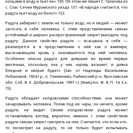
концами в воду и пьет ее» 130. Об этом же пишет С. Галахова из
с. Спас-Сечеи Муромского уезда 131: «В народе считается, что
радуга пьет воду из болот» 132.
Радуга забирает с земли не только воду, но и людей — может
засосать в себя человека. С этим представлением связан
устойчивый и широко распространенный запрет выходить под
радугу. Данное свойство радуги — всасывать в себя —
реализуется и в представлении о ней как о вампире,
высасывающем кровь у оказавшегося под ней человека.
Особенно опасна радуга для девушек во время первых
месячных, поскольку она у них «кровь возьмет, и девка
бледная и хвóрая будет» (Зап. от Надежды Васильевны
Лобановой, 1934 г.р., п. Тихменево, Рыбинский р-н, Ярославская
обл. Соб. В. Е. Добровольская. 1997 г.) [АниЦткэ. Ф. 8. П. 14. Е.х.
15].
Радуга обладает колдовскими способностями, она может
зачаровывать человека. Попав под ее чары, он ничего, кроме
радуги, не видит. Своим колдовством радуга может
останавливать взгляд; вероятно, именно с этим свойством
радуги связан запрет смотреть на нее. Считается, что если кто-
то посмотрит на радугу, то не только будет испытывать