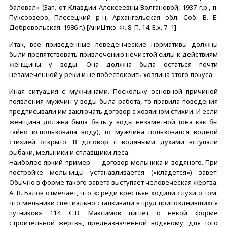
баловал» (Зап. от Клавдии Алексеевны Волгановой, 1937 г.р., п.
Пуксоозеро, Плесецкий р-н, Архангельская обл. Соб. В. Е.
Добровольская. 1986 г.) [АниЦткэ. Ф. 8. П. 14. Е.х. 7–1].
Итак, все приведенные поведенческие нормативы должны
были препятствовать привлечению нечистой силы к действиям
женщины у воды. Она должна была остаться почти
незамеченной у реки и не побеспокоить хозяина этого локуса.
Иная ситуация с мужчинами. Поскольку основной причиной
появления мужчин у воды была работа, то правила поведения
предписывали им заключать договор с хозяином стихии. И если
женщина должна была быть у воды незаметной (она как бы
тайно использовала воду), то мужчина пользовался водной
стихией открыто. В договор с водяными духами вступали
рыбаки, мельники и сплавщики леса.
Наиболее яркий пример — договор мельника и водяного. При
постройке мельницы устанавливается («кладется») завет.
Обычно в форме такого завета выступает человеческая жертва.
А. В. Балов отмечает, что «среди крестьян ходили слухи о том,
что мельники специально сталкивали в пруд припозднившихся
путников» 114. С.В. Максимов пишет о некой форме
строительной жертвы, предназначенной водяному, для того