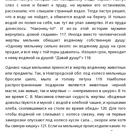
слез с коня и бежит к пруду, но мужики его остановили,
рассказали, что слышали странный вздох. Тогда пастух решил,
что в воду не пойдет, а обмоется водой на берегу. И только
водой он полил на себя, как тут же упал замертво. И из пруда
донеслось: “Наконец-то!”. И из-за этой истории мужики
вернулись домой седыми» 117. Иногда вместо человеческой
жертвы мельник обещает водяному собственную душу:
«Одному мельнику сильно везло: он водяному душу на срок
продал, и всё ему с той поры удавалось. Изошел срок, приходит
к нему водяной за душой: “Давай душу!”» 118.
Однако чаще мельники приносят в жертву водяному животных
или предметы. Так, в Новгородской обл. под колесо мельницы
бросали шило, мыло и голову петуха 119. Наиболее
распространенным подарком являются животные черной
масти, как живые, так и мертвые — «непременно в шкуре». В то
же время С. В. Максимов отмечал скудость жертвы: «Водяные
довольствуются и мукой с водой в хлебной чашке, и крошками
хлеба, скопившимися на столе во время обеда» 120. Для того
чтобы водяной не слизывал с колеса смазку, ему «в первые
заморозки опускают под колесо кусок сала…, окорок или хотя
бы свиную кишку» 121. Если на мельнице происходили какие-то