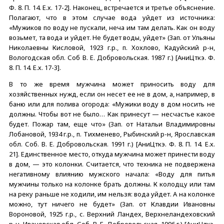
Ф. 8. П. 14. Е.х. 17-2]. Наконец, встречается и третье объяснение.
Полагают, что в этом случае вода уйдет из источника:
«Мужиков по воду не пускали, неча им там делать. Как он воду
возьмет, та вода и уйдет. Не будет воды, уйдет» (Зап. от Ульяны
Николаевны Кисловой, 1923 г.р., п. Хохлово, Кадуйский р-н,
Вологодская обл. Соб В. Е. Добровольская. 1987 г.) [АниЦткэ. Ф.
8. П. 14. Е.х. 17-3].
В то же время мужчина может приносить воду для
хозяйственных нужд, если он несет ее не в дом, а, например, в
баню или для полива огорода: «Мужики воду в дом носить не
должны. Чтобы вот не было… Как принесут — несчастье какое
будет. Пожар там, еще что» (Зап. от Натальи Владимировны
Лобановой, 1934 г.р., п. Тихменево, Рыбинский р-н, Ярославская
обл. Соб. В. Е. Добровольская. 1991 г.) [АниЦткэ. Ф. 8. П. 14. Е.х.
21]. Единственное место, откуда мужчина может принести воду
в дом, — это колонки. Считается, что техника не подвержена
негативному влиянию мужского начала: «Воду для питья
мужчины только на колонке брать должны. К колодцу или там
на реку раньше не ходили, им нельзя: вода уйдет. А на колонке
можно, тут ничего не будет» (Зап. от Клавдии Ивановны
Вороновой, 1925 г.р., с. Верхний Ландех, Верхнеландеховский