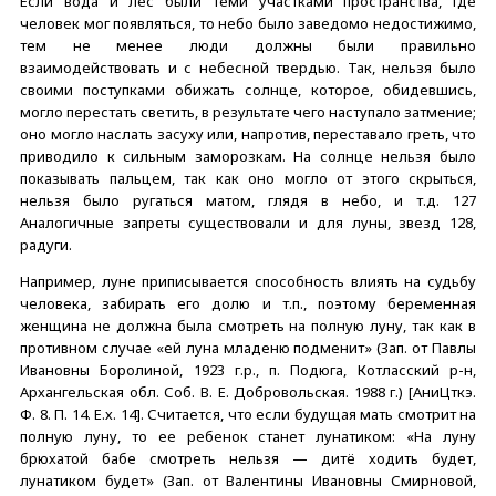
Если вода и лес были теми участками пространства, где
человек мог появляться, то небо было заведомо недостижимо,
тем не менее люди должны были правильно
взаимодействовать и с небесной твердью. Так, нельзя было
своими поступками обижать солнце, которое, обидевшись,
могло перестать светить, в результате чего наступало затмение;
оно могло наслать засуху или, напротив, переставало греть, что
приводило к сильным заморозкам. На солнце нельзя было
показывать пальцем, так как оно могло от этого скрыться,
нельзя было ругаться матом, глядя в небо, и т.д. 127
Аналогичные запреты существовали и для луны, звезд 128,
радуги.
Например, луне приписывается способность влиять на судьбу
человека, забирать его долю и т.п., поэтому беременная
женщина не должна была смотреть на полную луну, так как в
противном случае «ей луна младеню подменит» (Зап. от Павлы
Ивановны Боролиной, 1923 г.р., п. Подюга, Котласский р-н,
Архангельская обл. Соб. В. Е. Добровольская. 1988 г.) [АниЦткэ.
Ф. 8. П. 14. Е.х. 14]. Считается, что если будущая мать смотрит на
полную луну, то ее ребенок станет лунатиком: «На луну
брюхатой бабе смотреть нельзя — дитё ходить будет,
лунатиком будет» (Зап. от Валентины Ивановны Смирновой,