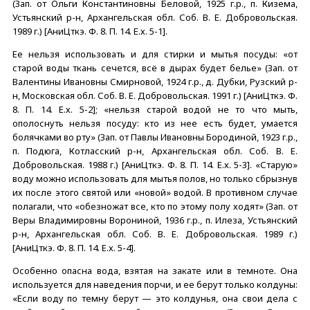
(Зап. от Ольги Константиновны Беловой, 1925 г.р., п. Кизема,
Устьянский р-н, Архангельская обл. Соб. В. Е. Добровольская.
1989 г.) [АниЦткэ. Ф. 8. П. 14. Е.х. 5-1].
Ее нельзя использовать и для стирки и мытья посуды: «от
старой воды ткань сечется, всё в дырах будет белье» (Зап. от
Валентины Ивановны Смирновой, 1924 г.р., д. Дубки, Рузский р-
н, Московская обл. Соб. В. Е. Добровольская. 1991 г.) [АниЦткэ. Ф.
8. П. 14. Е.х. 5-2]; «нельзя старой водой не то что мыть,
ополоснуть нельзя посуду: кто из нее есть будет, умается
болячками во рту» (Зап. от Павлы Ивановны Бородиной, 1923 г.р.,
п. Подюга, Котласский р-н, Архангельская обл. Соб. В. Е.
Добровольская. 1988 г.) [АниЦткэ. Ф. 8. П. 14. Е.х. 5-3]. «Старую»
воду можно использовать для мытья полов, но только сбрызнув
их после этого святой или «новой» водой. В противном случае
полагали, что «обезножат все, кто по этому полу ходят» (Зап. от
Веры Владимировны Ворониной, 1936 г.р., п. Илеза, Устьянский
р-н, Архангельская обл. Соб. В. Е. Добровольская. 1989 г.)
[АниЦткэ. Ф. 8. П. 14. Е.х. 5-4].
Особенно опасна вода, взятая на закате или в темноте. Она
используется для наведения порчи, и ее берут только колдуны:
«Если воду по темну берут — это колдунья, она свои дела с