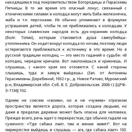
находящимся под покровительством Богородицы и Параскевы
Пятницы. В то же время это опасный локус, связанный с
хтоническими силами: в колодце могут жить баба-железнячка,
жаба и т.п. персонажи. Их обычно упоминают в формулах
устрашения детей, чтобы те не приближались к колодцам. У
некоторых славянских народов есть дух-охранник колодца
(болг. Топик), которым становится душа самоубийцы-
утопленника. Он ходит вокруг колодца по ночам, поэтому люди
остерегаются приближаться к источнику в это время. Но в
русской традиции колодец — это место гаданий о судьбе: «В
колодец чередом кричали. Вот наклонишься и крикнешь. И
слушаешь, с какого края эхо отзовется. С какой стороны
слышишь, туда и замуж выйдешь» (Зап. от Антонины
Герасимовны Деребиной, 1932 г.р., д. Новое Ратово, Муромский
р-н, Владимирская обл. Соб. В. Е. Добровольская. 2006 г.) [ЦРФ-
Э-1136] 102.
Одним не совсем «своим», но и не «чужим» отрезком
пространства является дорога, которая создана людьми, но
даже в пределах деревни может быть опасна для человека.
Прежде всего, речь идет о перекрестках, где обычно гадали на
суженого: «”Где сабака лаит, там и жених живёт”. Вот на
пирикрёстке выйдешь и слушашь — ага, где сабака лаит» 103.