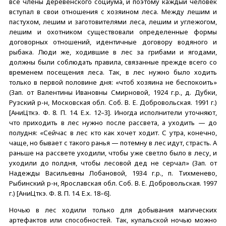
все члены деревенского социума, и поэтому каждый человек
вступал в свои отношения с хозяином леса. Между лешим и
пастухом, лешим и заготовителями леса, лешим и углежогом,
лешим и охотником существовали определенные формы
договорных отношений, идентичные договору водяного и
рыбака. Люди же, ходившие в лес за грибами и ягодами,
должны были соблюдать правила, связанные прежде всего со
временем посещения леса. Так, в лес нужно было ходить
только в первой половине дня: «чтоб хозяина не беспокоить»
(Зап. от Валентины Ивановны Смирновой, 1924 г.р., д. Дубки,
Рузский р-н, Московская обл. Соб. В. Е. Добровольская. 1991 г.)
[АниЦткэ. Ф. 8. П. 14. Е.х. 12–3]. Иногда исполнители уточняют,
что приходить в лес нужно после рассвета, а уходить — до
полудня: «Сейчас в лес кто как хочет ходит. С утра, конечно,
чаще, но бывает с такого ранья — потемну в лес идут, страсть. А
раньше на рассвете уходили, чтобы уже светло было в лесу, и
уходили до полдня, чтобы лесовой дед не серчал» (Зап. от
Надежды Васильевны Лобановой, 1934 г.р., п. Тихменево,
Рыбинский р-н, Ярославская обл. Соб. В. Е. Добровольская. 1997
г.) [АниЦткэ. Ф. 8. П. 14. Е.х. 18–6].
Ночью в лес ходили только для добывания магических
артефактов или способностей. Так, купальской ночью можно