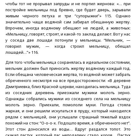
чтобы тот не прорывал запруды и не портил жернова: «… при
постройке мельницы под бревно, где будет дверь, зарывали
живым черного петуха и три “супорыжки”» 115. Однако
значительно чаще водяной сам забирал обещанную жертву.
Впрочем, иногда водяному обещают не людей, а животных:
«Мельницу, говорят, строят, и какой-то заклад делают. Вот у нас
у соседа две лошади потонули у мельницы. “Мельник, —
говорил мужик, — когда строил мельницу, обещал
лошадей…”» 116.
Для того чтобы мельница сохранялась в идеальном состоянии,
мельник должен был приносить жертву водяному каждый год.
Если обещана человеческая жертва, то водяной может забрать
обреченного несмотря на все предосторожности: «В деревне
Дмитриевка, близ Красной церкви, находилась мельница. Туда
из соседних деревень приезжали мужики молоть зерно.
Однажды собрались мужики из соседнего села на мельницу
молоть зерно. Приехали, помололи муки. Погода стояла
жаркая, и они решили искупаться в пруду, который находился
рядом с мельницей, они услышали страшный тяжелый вздох
похожий на стон: “О-о-о-х. Подошло время, а обреченного нет”.
Этот стон доносился из воды… Вдруг раздался топот. Это
скакал пастух, который пас неподалеку стадо коров… Пастух