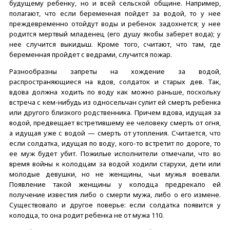
будущему ребенку, но и всей сельской общине. Например,
полагают, что если беременная пойдет за водой, то у нее
преждевременно отойдут воды и ребенок задохнется; у нее
родится мертвый младенец (его душу якобы заберет вода); у
нее случится выкидыш. Кроме того, считают, что там, где
беременная пройдет с ведрами, случится пожар.
Разнообразны запреты на хождение за водой,
распространяющиеся на вдов, солдаток и старых дев. Так,
вдова должна ходить по воду как можно раньше, поскольку
встреча с кем-нибудь из односельчан сулит ей смерть ребенка
или другого близкого родственника. Причем вдова, идущая за
водой, предвещает встретившему ее человеку смерть от огня,
а идущая уже с водой — смерть от утопления. Считается, что
если солдатка, идущая по воду, кого-то встретит по дороге, то
ее муж будет убит. Пожилые исполнители отмечали, что во
время войны к колодцам за водой ходили старухи, дети или
молодые девушки, но не женщины, чьи мужья воевали.
Появление такой женщины у колодца предрекало ей
получение известия либо о смерти мужа, либо о его измене.
Существовало и другое поверье: если солдатка появится у
колодца, то она родит ребенка не от мужа 110.