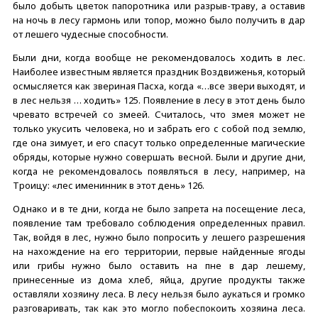
было добыть цветок папоротника или разрыв-траву, а оставив
на ночь в лесу гармонь или топор, можно было получить в дар
от лешего чудесные способности.
Были дни, когда вообще не рекомендовалось ходить в лес.
Наиболее известным является праздник Воздвиженья, который
осмысляется как звериная Пасха, когда «…все звери выходят, и
в лес нельзя … ходить» 125. Появление в лесу в этот день было
чревато встречей со змеей. Считалось, что змея может не
только укусить человека, но и забрать его с собой под землю,
где она зимует, и его спасут только определенные магические
обряды, которые нужно совершать весной. Были и другие дни,
когда не рекомендовалось появляться в лесу, например, на
Троицу: «лес именинник в этот день» 126.
Однако и в те дни, когда не было запрета на посещение леса,
появление там требовало соблюдения определенных правил.
Так, войдя в лес, нужно было попросить у лешего разрешения
на нахождение на его территории, первые найденные ягоды
или грибы нужно было оставить на пне в дар лешему,
принесенные из дома хлеб, яйца, другие продукты также
оставляли хозяину леса. В лесу нельзя было аукаться и громко
разговаривать, так как это могло побеспокоить хозяина леса.