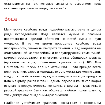
остановимся на тех, которые связаны с освоением трех
основных пространств: воды, леса и неба.
Вода
Магические свойства воды подробно рассмотрены в целом
ряде исследований. Вода является чужим и опасным
пространством, средой обитания нечистой силы и душ
умерших. В то же время природные свойства воды
(прозрачность, свежесть, быстрота течения и т.д.) наделяют ее
очистительной, апотропейной и продуцирующей семантикой,
которая раскрывается в многочисленных обрядовых формах
(пускание по воде, обмывание, купание и т.п.) 106. Для
Центральной России водные источники — это прежде всего
реки, родники, озера и колодцы, то есть места, где можно взять
воду для хозяйственных нужд или получить из воды продукты
питания (рыбу, раков и т.п.). В одном случае в контакт с водой
вступают в первую очередь женщины, в другом — мужчины. В
русской традиции были как общие для обоих полов правила,
так и диктуемые гендерными различиями.
Наиболее устойчивым правилом, связанным с освоением