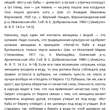
людей: «Вот у нас бабы — днем вот, а лучше с утречка полощут,
а тут гляжу, она — уж темень — на реку пошла: она колдунья.
Она пошла урочить кого…» (Зап. от Клавдии Ивановны
Вороновой, 1925 г.р., с. Верхний Ландех, Верхнеландеховский
р-н, Ивановская обл. Соб. В. Е. Добровольская. 1993 г.) [АниЦткэ.
Ф. 8. П. 14. Е.х. 14–5].
Наконец, еще один тип контакта женщины с водой — это
купание. Надо сказать, что традиционная культура не одобряет
купание женщины в принципе: «Чегой-то бабе в воде
бултыхаться, только черта манить» (Зап. от Игнатовой Марии
Степановны, 1917 г.р., п. Малошуйка, Онежский р-н,
Архангельская обл. Соб. В. Е. Добровольская. 1989 г.) [АниЦткэ.
Ф. 8. П. 14. Е.х. 9–14]. Если все-таки возникали ситуации, когда
женщина входила в воду, то она должна была соблюдать ряд
правил: остаться в рубашке, не снимать креста, не плыть и
лучше вообще не отходить от берега 112. Рубашка, так же, как и
крест, выступала оберегом от нечистой силы. Опасность наготы
в народе видят в том, что она привлекает нечистую силу 113.
Запрет отходить от берега связан с тем, что женщина может
привлечь водяных духов, которые утащат ее под воду: «Вот
баба от берегу отойдет, а ее шеликун под воду и утащит. Всё
старались так, поближе к берегу в воде-то, чтоб шеликун не