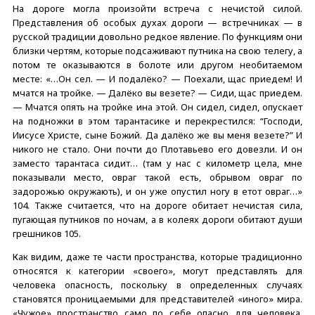
На дороге могла произойти встреча с нечистой силой.
Представления об особых духах дороги — встречниках — в
русской традиции довольно редкое явление. По функциям они
близки чертям, которые подсаживают путника на свою телегу, а
потом те оказываются в болоте или другом необитаемом
месте: «…Он сел. — И подалёко? — Поехали, щас приедем! И
мчатся на тройке. — Далёко вы везете? — Сиди, щас приедем.
— Мчатся опять на тройке ина этой. Он сидел, сидел, опускает
на подножки в этом тарантасике и перекрестился: “Господи,
Иисусе Христе, сыне Божий. Да далёко же вы меня везете?” И
никого не стало. Они почти до Плотавьево его довезли. И он
заместо тарантаса сидит… (там у нас с километр цела, мне
показывали место, овраг такой есть, обрывом овраг по
задорожью окружають), и он уже опустил ногу в етот овраг…»
104. Также считается, что на дороге обитает нечистая сила,
пугающая путников по ночам, а в колеях дороги обитают души
грешников 105.
Как видим, даже те части пространства, которые традиционно
относятся к категории «своего», могут представлять для
человека опасность, поскольку в определенных случаях
становятся проницаемыми для представителей «иного» мира.
«Чужое» пространство само по себе опасно для человека.