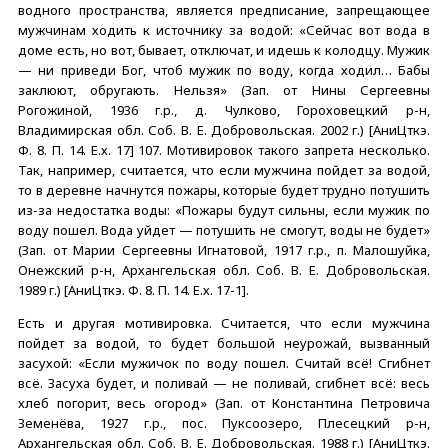
водного пространства, является предписание, запрещающее
мужчинам ходить к источнику за водой: «Сейчас вот вода в
доме есть, но вот, бывает, отключат, и идешь к колодцу. Мужик
— ни приведи Бог, чтоб мужик по воду, когда ходил… Бабы
заклюют, обругають. Нельзя» (Зап. от Нины Сергеевны
Рогожиной, 1936 г.р., д. Чулково, Гороховецкий р-н,
Владимирская обл. Соб. В. Е. Добровольская. 2002 г.) [АниЦткэ.
Ф. 8. П. 14. Е.х. 17] 107. Мотивировок такого запрета несколько.
Так, например, считается, что если мужчина пойдет за водой,
то в деревне начнутся пожары, которые будет трудно потушить
из-за недостатка воды: «Пожары будут сильны, если мужик по
воду пошел. Вода уйдет — потушить не смогут, воды не будет»
(Зап. от Марии Сергеевны Игнатовой, 1917 г.р., п. Малошуйка,
Онежский р-н, Архангельская обл. Соб. В. Е. Добровольская.
1989 г.) [АниЦткэ. Ф. 8. П. 14. Е.х. 17-1].
Есть и другая мотивировка. Считается, что если мужчина
пойдет за водой, то будет большой неурожай, вызванный
засухой: «Если мужичок по воду пошел. Считай всё! Сгибнет
всё. Засуха будет, и поливай — не поливай, сгибнет всё: весь
хлеб погорит, весь огород» (Зап. от Константина Петровича
Земенёва, 1927 г.р., пос. Пуксоозеро, Плесецкий р-н,
Архангельская обл. Соб. В. Е. Добровольская. 1988 г.) [АниЦткэ.