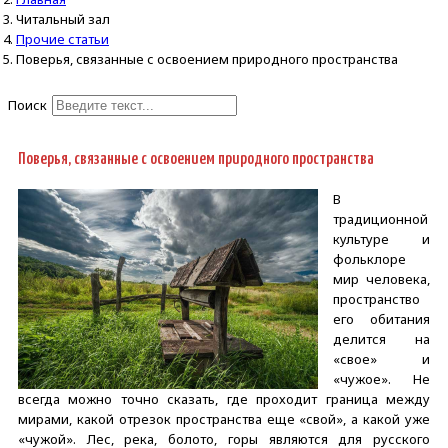
Читальный зал
Прочие статьи
Поверья, связанные с освоением природного пространства
Поиск
Type 2 or more characters for
results.
Поверья, связанные с освоением природного пространства
В
традиционной
культуре и
фольклоре
мир человека,
пространство
его обитания
делится на
«свое» и
«чужое». Не
всегда можно точно сказать, где проходит граница между
мирами, какой отрезок пространства еще «свой», а какой уже
«чужой». Лес, река, болото, горы являются для русского