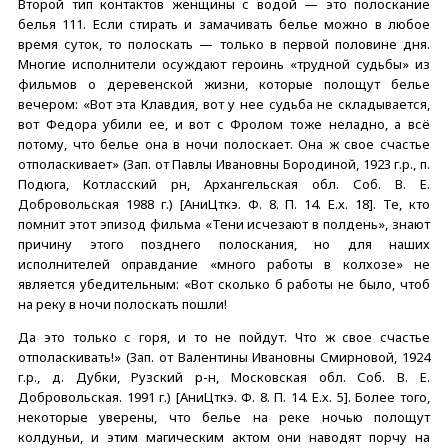
Второй тип контактов женщины с водой — это полоскание
белья 111. Если стирать и замачивать белье можно в любое
время суток, то полоскать — только в первой половине дня.
Многие исполнители осуждают героинь «трудной судьбы» из
фильмов о деревенской жизни, которые полощут белье
вечером: «Вот эта Клавдия, вот у нее судьба не складывается,
вот Федора убили ее, и вот с Фролом тоже неладно, а всё
потому, что белье она в ночи полоскает. Она ж свое счастье
отполаскивает» (Зап. от Павлы Ивановны Бородиной, 1923 г.р., п.
Подюга, Котласский рн, Архангельская обл. Соб. В. Е.
Добровольская 1988 г.) [АниЦткэ. Ф. 8. П. 14. Е.х. 18]. Те, кто
помнит этот эпизод фильма «Тени исчезают в полдень», знают
причину этого позднего полоскания, но для наших
исполнителей оправдание «много работы в колхозе» не
является убедительным: «Вот сколько б работы не было, чтоб
на реку в ночи полоскать пошли!
Да это только с горя, и то не пойдут. Что ж свое счастье
отполаскивать!» (Зап. от Валентины Ивановны Смирновой, 1924
г.р., д. Дубки, Рузский р-н, Московская обл. Соб. В. Е.
Добровольская. 1991 г.) [АниЦткэ. Ф. 8. П. 14. Е.х. 5]. Более того,
некоторые уверены, что белье на реке ночью полощут
колдуньи, и этим магическим актом они наводят порчу на