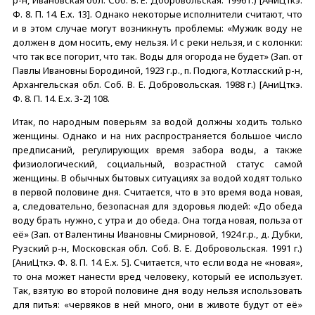
р-н, Ивановская обл. Соб. В. Е. Добровольская. 1996 г.) [АниЦткэ.
Ф. 8. П. 14. Е.х. 13]. Однако некоторые исполнители считают, что
и в этом случае могут возникнуть проблемы: «Мужик воду не
должен в дом носить, ему нельзя. И с реки нельзя, и с колонки:
что так все погорит, что так. Воды для огорода не будет» (Зап. от
Павлы Ивановны Бородиной, 1923 г.р., п. Подюга, Котласский р-н,
Архангельская обл. Соб. В. Е. Добровольская. 1988 г.) [АниЦткэ.
Ф. 8. П. 14. Е.х. 3-2] 108.
Итак, по народным поверьям за водой должны ходить только
женщины. Однако и на них распространяется большое число
предписаний, регулирующих время забора воды, а также
физиологический, социальный, возрастной статус самой
женщины. В обычных бытовых ситуациях за водой ходят только
в первой половине дня. Считается, что в это время вода новая,
а, следовательно, безопасная для здоровья людей: «До обеда
воду брать нужно, с утра и до обеда. Она тогда новая, польза от
её» (Зап. от Валентины Ивановны Смирновой, 1924 г.р., д. Дубки,
Рузский р-н, Московская обл. Соб. В. Е. Добровольская. 1991 г.)
[АниЦткэ. Ф. 8. П. 14. Е.х. 5]. Считается, что если вода не «новая»,
то она может нанести вред человеку, который ее использует.
Так, взятую во второй половине дня воду нельзя использовать
для питья: «червяков в ней много, они в животе будут от её»