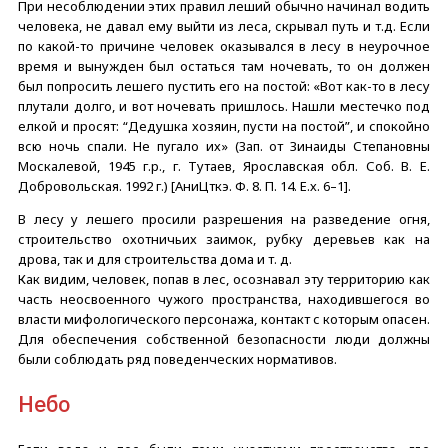
При несоблюдении этих правил леший обычно начинал водить
человека, не давал ему выйти из леса, скрывал путь и т.д. Если
по какой-то причине человек оказывался в лесу в неурочное
время и вынужден был остаться там ночевать, то он должен
был попросить лешего пустить его на постой: «Вот как-то в лесу
плутали долго, и вот ночевать пришлось. Нашли местечко под
елкой и просят: “Дедушка хозяин, пусти на постой”, и спокойно
всю ночь спали. Не пугало их» (Зап. от Зинаиды Степановны
Москалевой, 1945 г.р., г. Тутаев, Ярославская обл. Соб. В. Е.
Добровольская. 1992 г.) [АниЦткэ. Ф. 8. П. 14. Е.х. 6–1].
В лесу у лешего просили разрешения на разведение огня,
строительство охотничьих заимок, рубку деревьев как на
дрова, так и для строительства дома и т. д.
Как видим, человек, попав в лес, осознавал эту территорию как
часть неосвоенного чужого пространства, находившегося во
власти мифологического персонажа, контакт с которым опасен.
Для обеспечения собственной безопасности люди должны
были соблюдать ряд поведенческих нормативов.
Небо