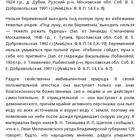
1924 г.р., д. Дубки, Рузский р-н, Московская обл. Соб. В. Е.
Добровольская. 1991 г.) [АниЦткэ. Ф. 8. П. 14. Е.х. 8].
Нельзя беременной выходить под полную луну во избежание
тяжелых родов: «Под луну, если беременна, выходить нельзя
— тяжело рожать будешь» (Зап. от Зинаиды Степановны
Москалевой, 1945 г.р., г. Тутаев, Ярославская обл. Соб. В. Е.
Добровольская. 1992 г.) [АниЦткэ. Ф.8. П.14. Е.Х. 19]. Беременной
нельзя умываться при полной луне: «Ребенок сойдет, луна к
себе его притянет» (Зап. от Надежды Васильевны Лобановой,
1934 г.р., п. Тихменево, Рыбинский р-н, Ярославская обл. Соб. В.
Е. Добровольская. 1997 г.) [АниЦткэ. Ф. 8. П. 14. Е.х. 4-7].
Радуге свойственна амбивалентная природа. В своей
положительной ипостаси она выступает только как знак
благосклонности божественных сил к людям и не действует
самостоятельно. В отрицательной — она выступает в роли
демонического, причем крайне активного персонажа: она пьет
воду из всех источников и ворует воду с земли, поэтому ее
появление на небе после дождя предвещает скорую засуху. В
материалах Бюро князя В. Н. Тенишева И. Л. Щеглов сообщает,
что в с. Ляхи Меленковского уезда Владимирской губернии 129
говорят, будто, «по народному мнению, радуга упирается