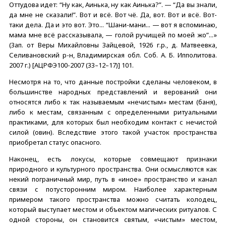
Оттудова идет: “Ну как, Аинька, ну как Аинька?”. — “Да вы знали,
да мне не сказали!”. Вот и всё. Вот чё. Да, вот. Вот и всё. Вот-
таки дела. Да и это вот. Это... “Шани-мани... — вот я вспоминаю,
мама мне всё рассказывала, — голой ручищей по моей жо”...»
(Зап. от Веры Михайловны Зайцевой, 1926 г.р., д. Матвеевка,
Селивановский р-н, Владимирская обл. Соб. А. Б. Ипполитова.
2007 г.) [АЦРФЭ100-2007 (33–12–17)] 101.
Несмотря на то, что данные постройки сделаны человеком, в
большинстве народных представлений и верований они
относятся либо к так называемым «нечистым» местам (баня),
либо к местам, связанным с определенными ритуальными
практиками, для которых был необходим контакт с нечистой
силой (овин). Вследствие этого такой участок пространства
приобретал статус опасного.
Наконец, есть локусы, которые совмещают признаки
природного и культурного пространства. Они осмысляются как
некий пограничный мир, путь в «иное» пространство и канал
связи с потусторонним миром. Наиболее характерным
примером такого пространства можно считать колодец,
который выступает местом и объектом магических ритуалов. С
одной стороны, он становится святым, «чистым» местом,