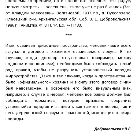
проблемы со зрением, но и полностью ослепнет: «На радугу
нельзя смотреть — ослепнешь, такое уже не раз бывало» (Зап.
от Клавдии Алексеевны Волгановой, 1937 г.р., п. Пуксоозеро,
Плесецкий р-н, Архангельская обл. Соб. В. Е. Добровольская.
1986 г.) [АниЦткэ. Ф. 8. П. 14. Е.х. 7–1] 133.
***
Итак, осваивая природное пространство, человек чаще всего
вступал в договор с хозяином осваиваемого локуса. В тех
случаях, когда договор отсутствовал (например, между
водяным и женщинами), необходимо было соблюдать целый
ряд правил, чтобы не разрушить установленный порядок
мироустройства. Даже в тех случаях, когда у пространства не
было «официального» хозяина и в силу этого договор с ним
был невозможен, а освоение его было визуальным (как,
например, в случае с небом), человек всё равно должен был
соблюдать нормативы, которые призваны сохранить
устоявшийся порядок и защитить как самого человека, так и
весь деревенский социум от опасностей, исходящих от мира
природы.
Добровольская В.Е.