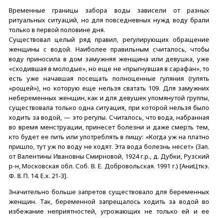
Временные границы забора воды зависели от разных
ритуальных ситуаций, но для повседневных нужд воду брали
только в первой половине дня.
Существовал целый ряд правил, регулирующих обращение
женщины с водой. Наиболее правильным считалось, чтобы
воду приносила в дом замужняя женщина или девушка, уже
«сходившая в молодые», но еще не «прыгнувшая в сарафан», то
есть уже начавшая посещать полноценные гуляния (гулять
«рощей»), но которую еще нельзя сватать 109. Для замужних
небеременных женщин, как и для девушек упомянутой группы,
существовала только одна ситуация, при которой нельзя было
ходить за водой, — это регулы. Считалось, что вода, набранная
во время менструации, принесет болезни и даже смерть тем,
кто будет ее пить или употреблять в пищу: «Когда уж на платно
пришло, тут уж по воду не ходят. Эта вода болезнь несет» (Зап.
от Валентины Ивановны Смирновой, 1924 г.р., д. Дубки, Рузский
р-н, Московская обл. Соб. В. Е. Добровольская. 1991 г.) [АниЦткэ.
Ф. 8. П. 14. Е.х. 21-3].
Значительно больше запретов существовало для беременных
женщин. Так, беременной запрещалось ходить за водой во
избежание неприятностей, угрожающих не только ей и ее