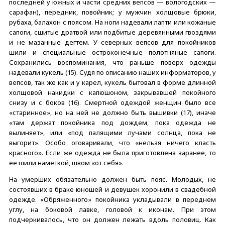
последней у южных и части средних вепсов — вологодских —
сарафан), передник, повойник; у мужчин холщовые брюки,
рубаха, балахон с поясом. На ноги надевали лапти или кожаные
сапоги, сшитые дратвой или подбитые деревянными гвоздями
и не мазанные дегтем. У северных вепсов для покойников
шили и специальные остроконечные полотняные сапоги.
Сохранились воспоминания, что раньше поверх одежды
надевали кукель (15). Судя по описанию наших информаторов, у
вепсов, так же как и у карел, кукель бытовал в форме длинной
холщовой накидки с капюшоном, закрывавшей покойного
снизу и с боков (16). Смертной одеждой женщин было все
«старинное», но на ней не должно быть вышивки (17), иначе
«там держат покойника под дождем, пока одежда не
вылиняет», или «под палящими лучами солнца, пока не
выгорит». Особо оговаривали, что «нельзя ничего класть
красного». Если же одежда не была приготовлена заранее, то
ее шили наметкой, швом «от себя».
На умерших обязательно должен быть пояс. Молодых, не
состоявших в браке юношей и девушек хоронили в свадебной
одежде. «Обряженного» покойника укладывали в переднем
углу, на боковой лавке, головой к иконам. При этом
подчеркивалось, что он должен лежать вдоль половиц. Как