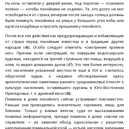
На ночь оставляли у дверей веник, под порогом — осиновое
полено — «чтобы покойники не ходили». Те, кто долго не мог
освободиться от страха, вечером после захода солнца должны
были помянуть покойника на улице у большого угла избы или
идти на кладбище и просить прощения у покойного.
Почти все эти действия как предупреждающие и избавляющие
от страха перед покойным известны и в традиции других
народов (46). Особо следует отметить «смотрение промеж
ног». Причем если смотрящий, по поверьям водлозерскпх
пудожан, находился на третей ступеньке лестницы, ведущей в
хлев, то видел домашних духов (47). Это тем более интересно,
что население указанной местности ещё в XIX в. считалось
обруселой чудью, а недавно обследованные здесь
археологические памятники раннего средневековья относят к
культуре населения, оставившего курганы в Юго-Восточном
Приладожье, т. е. древней веси (48).
Поминки в доме покойного сейчас устраивают повсеместно.
Раньше они проводились значительно скромнее, лишь для
близких. Только у южных вепсов, судя по высказываниям
пожилых информаторов, прежде поминок в доме совсем не
справляли — их заменял обход односельчан с решетом,
наполненным поминальной едой — кутьей, киселем, вареными