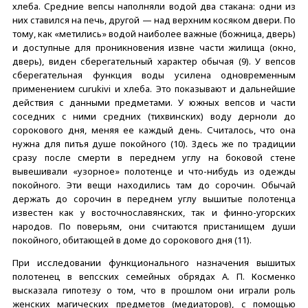
хлеба. Средние вепсы наполняли водой два стакана: одни из
них ставился на печь, другой — над верхним косяком двери. По
тому, как «метились» водой наиболее важные (божница, дверь)
и доступные для проникновения извне части жилища (окно,
дверь), виден сберегательный характер обычая (9). У вепсов
сберегательная функция воды усилена одновременным
применением curukivi и хлеба. Это показывают и дальнейшие
действия с данными предметами. У южных вепсов и части
соседних с ними средних (тихвинских) воду дерноли до
сорокового дня, меняя ее каждый день. Считалось, что она
нужна для питья душе покойного (10). Здесь же по традиции
сразу после смерти в переднем углу на боковой стене
вывешивали «узорное» полотенце и что-нибудь из одежды
покойного. Эти вещи находились там до сорочин. Обычай
держать до сорочин в переднем углу вышитые полотенца
известен как у восточнославянских, так и финно-угорских
народов. По поверьям, они считаются пристанищем души
покойного, обитающей в доме до сорокового дня (11).
При исследовании функционального назначения вышитых
полотенец в вепсских семейных обрядах А. П. Косменко
высказала гипотезу о том, что в прошлом они играли роль
женских магических предметов (медиаторов), с помощью