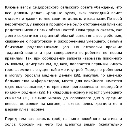
Южные вепсы Сидоровского сельского совета убеждены, что
все должны делать «родные руки», «как последний почет
отдаем» и даже что «не свои не должны и касаться». По всей
вероятности, у вепсов в прошлом не было отстранения близких
родственников от этих обязанностей. Пока трудно сказать, как
долго сохранится старинный обычай выполнять все действия,
связанные с подготовкой и захоронением умершего, самыми
близкими родственниками (27). Но отголоски прежних
традиций видны и при совершении погребения по новым
правилам. Так, при соблюдении запрета «зарывать покойного
сыновьям, дочерям» им, однако, полагается первыми кинуть
горсть земли на опущенный в могилу гроб. Перед погребением
в могилу бросали медные деньги (28), выкупая, по мнению
большинства информаторов, место для покойного. Имеется
одно высказывание, что при этом приговаривали: «передайте
их моим родным» (29). На кладбище иконку и крест с умершего
снимали (30). Раньше иконку до сорокового дня у средних
вепсов оставляли на могиле, а южные вепсы хранили ее в
церкви пли в часовне.
Перед тем как закрыть гроб, на лицо покойного натягивали
холст, бросали на него три щепотки земли (желательно