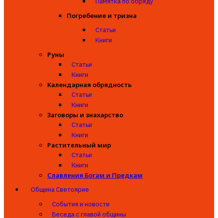
Памятка по обряду
Погребение и тризна
Статьи
Книги
Руны
Статьи
Книги
Календарная обрядность
Статьи
Книги
Заговоры и знахарство
Статьи
Книги
Растительный мир
Статьи
Книги
Славления Богам и Предкам
Община Светоярие
События и новости
Беседа с главой общины