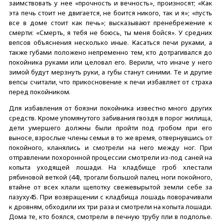
заимствовать у нее «прочность и вечность», произносят; «Как
эта печь стоит не двигается, не боится никого, так и я»; «пусть
все в доме стоит как печь»; высказывают пренебрежение к
смерти: «Смерть, я тебя не боюсь, ты меня бойся». У средних
вепсов объяснения несколько иные. Касаться печи руками, а
также губами положено непременно тем, кто дотрагивался до
покойника руками или целовал его. Верили, что иначе у него
зимой будут мерзнуть руки, а губы станут синими. Те и другие
вепсы считали, что прикосновение к печи избавляет от страха
перед покойником.
Для избавления от боязни покойника известно много других
средств. Кроме упомянутого забивания гвоздя в порог жилища,
дети умершего должны были пройти под гробом при его
выносе, взрослые члены семьи в то же время, отвернувшись от
покойного, кланялись и смотрели на него между ног. При
отправлении похоронной процессии смотрели из-под саней на
копыта уходящей лошади. На кладбище гроб хлестали
рябиновой веткой (44), трогали большой палец ноги покойного,
втайне от всех клали щепотку свежевырытой земли себе за
пазуху45. При возвращении с кладбища лошадь поворачивали
к дровням, обходили их три раза и смотрели на копыта лошади.
Дома те, кто боялся, смотрели в печную трубу пли в подполье.