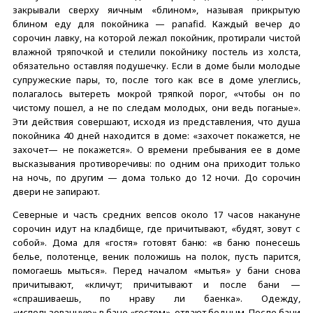
закрывали сверху яичным «блином», называя прикрытую
блином еду для покойника — panafid. Каждый вечер до
сорочин лавку, на которой лежал покойник, протирали чистой
влажной тряпочкой и стелили покойнику постель из холста,
обязательно оставляя подушечку. Если в доме были молодые
супружеские пары, то, после того как все в доме улеглись,
полагалось вытереть мокрой тряпкой порог, «чтобы он по
чистому пошел, а не по следам молодых, они ведь поганые».
Эти действия совершают, исходя из представления, что душа
покойника 40 дней находится в доме: «захочет покажется, не
захочет— не покажется». О времени пребывания ее в доме
высказывания противоречивы: по одним она приходит только
на ночь, по другим — дома только до 12 ночи. До сорочин
двери не запирают.
Северные и часть средних вепсов около 17 часов накануне
сорочин идут на кладбище, где причитывают, «будят, зовут с
собой». Дома для «гостя» готовят баню: «в баню понесешь
белье, полотенце, веник положишь на полок, пусть парится,
помогаешь мыться». Перед началом «мытья» у бани снова
причитывают, «кличут; причитывают и после бани —
«спрашиваешь, по нраву ли баенка». Одежду,
«использованную» в бане «гостем», отдают бедным. После бани