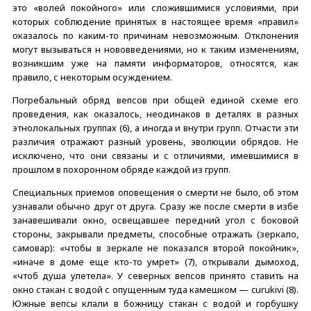
это «волей покойного» или сложившимися условиями, при
которых соблюдение принятых в настоящее время «правил»
оказалось по каким-то причинам невозможным. Отклонения
могут вызываться н нововведениями, но к таким изменениям,
возникшим уже на памяти информаторов, относятся, как
правило, с некоторым осуждением.
Погребальный обряд вепсов при общей единой схеме его
проведения, как оказалось, неодинаков в деталях в разных
этнолокальных группах (6), а иногда и внутри групп. Отчасти эти
различия отражают разный уровень, эволюции обрядов. Не
исключено, что они связаны и с отличиями, имевшимися в
прошлом в похоронном обряде каждой из групп.
Специальных приемов оповещения о смерти не было, об этом
узнавали обычно друг от друга. Сразу же после смерти в избе
занавешивали окно, освещавшее передний угол с боковой
стороны, закрывали предметы, способные отражать (зеркало,
самовар): «чтобы в зеркале не показался второй покойник»,
«иначе в доме еще кто-то умрет» (7), открывали дымоход,
«чтоб душа улетела». У северных вепсов принято ставить на
окно стакан с водой с опущенным туда камешком — curukivi (8).
Южные вепсы клали в божницу стакан с водой и горбушку