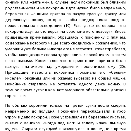
синими или жёлтыми». В случае, если покойник был близким
родственником и на похороны идти нужно было непременно,
беременная женщина прятала за пазуху красную тряпку или
деревянную ложку, которые якобы предохраняли плод от
нежелательных последствии (19). Есть даже поговорка—«на
похороны идут за сто верст, на сорочины кого позовут». Вновь
пришедшие причитывали, обращаясь к покойнику с плачем,
содержание которого чаще всего сводилось к сожалению, что
умерший уже больше никогда его не встретит. Этикет требовал,
чтобы навещающие сперва здоровались с покойником, а затем
с остальными. Кроме словесного приветствия принято было
пахнуть платочком над умершим и поклониться ему (20).
Пришедшие навестить покойника поминали его «белым»
киселём (овсяным или из ржаных высевок) из общей чашки.
Покойника старались не оставлять одного даже ночью. В
темное время суток в комнате умершего обязательно должен
гореть свет.
По обычаю хоронили только на третьи сутки после смерти,
непременно до полудня. Покойника перекладывали в гроб
утром в депо похорон. Ложе устраивали из березовых листьев,
снятых с веников. Иногда под ноги и голову клали льняную
кудель. Старики осуждаю! появившуюся в последнее время