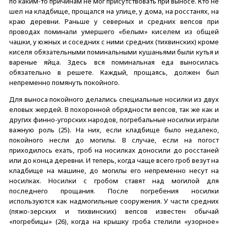
по каким-то причинам не мог присутствовать при выносе. Кто не
шел на кладбище, прощался на улице, у дома, на росстанях, на
краю деревни. Раньше у северных и средних вепсов при
проводах поминали умершего «белым» киселем из общей
чашки, у южных и соседних с ними средних (тихвинских) кроме
киселя обязательными поминальными кушаньями были кутья и
вареные яйца. Здесь вся поминальная еда выносилась
обязательно в решете. Каждый, прощаясь, должен был
непременно помянуть покойного.
Для выноса покойного делались специальные носилки из двух
еловых жердей. В похоронной обрядности вепсов, так же как и
других финно-угорских народов, погребальные носилки играли
важную роль (25). На них, если кладбище было недалеко,
покойного несли до могилы. В случае, если на погост
приходилось ехать, гроб на носилках доносили до росстаней
или до конца деревни. И теперь, когда чаще всего гроб везут на
кладбище на машине, до могилы его непременно несут на
носилках. Носилки с гробом ставят над могилой для
последнего прощания. После погребения носилки
используются как надмогильные сооружения. У части средних
(пяжо-зерских и тихвинских) вепсов известен обычай
«погребицы» (26), когда на крышку гроба стелили «узорное»