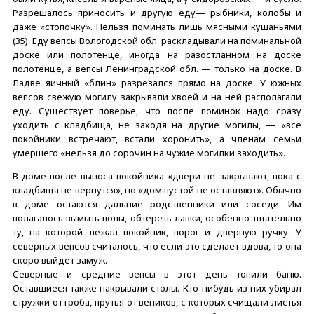
Разрешалось приносить и другую еду— рыбники, колобы и
даже «стопочку». Нельзя поминать лишь мясными кушаньями
(35). Еду вепсы Вологодской обл. раскладывали на поминальной
доске или полотенце, иногда на разостланном на доске
полотенце, а вепсы Ленинградской обл. — только на доске. В
Ладве яичный «блин» разрезался прямо на доске. У южных
вепсов свежую могилу закрывали хвоей и на ней располагали
еду. Существует поверье, что после поминок надо сразу
уходить с кладбища, не заходя на другие могилы, — «все
покойники встречают, встали хоронить», а членам семьи
умершего «нельзя до сорочин на чужие могилки заходить».
В доме после выноса покойника «двери не закрывают, пока с
кладбища не вернутся», но «дом пустой не оставляют». Обычно
в доме остаются дальние родственники или соседи. Им
полагалось вымыть полы, обтереть лавки, особенно тщательно
ту, на которой лежал покойник, порог и дверную ручку. У
северных вепсов считалось, что если это сделает вдова, то она
скоро выйдет замуж.
Северные и средние вепсы в этот день топили баню.
Оставшиеся также накрывали столы. Кто-нибудь из них убирал
стружки от гроба, прутья от веников, с которых счищали листья