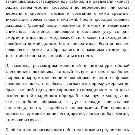
заканчивалась, оставшуюся еду собирали и раздавали «христа
ради». Затем «гостя» провожали до перекрестка пли конца
деревни с киселем (южные и соседние с ними средние,
тихвинские, вепсы также с яйцами). После проводов хозяйка
раздавала (дарила) вещи покойника. У южных и тихвинских
снималось полотенце, висевшее в большом углу со дня
смерти, и отдавалось «бедным». С этого момента «хождение»
покойника домой должно было превратиться. Если он все же
появлялся в доме, то обращались к «знающим» людям, для
того чтобы окончательно избавиться от него.
И, наконец, рассмотрим известный в литературе обычай
«веселения» покойника, который бытует до сих пор. Более
широко в народе «веселение» покойников известно в форме
похорон-свадьбы, т. е. обычая, согласно которому умерших до
брака юношей н девушек хоронили с соблюдением некоторых
особенностей свадебного обряда. В этом случае молодых во
все свадебное обряжали, к дуге лошади привязывали
полотенца, ленты, свадебные колокольчики. При проводах
играли на гармошке, пели песни, при опускании гроба в могилу
стреляли из ружья.
Особенно живо рассказывают об этом южные и средние вепсы