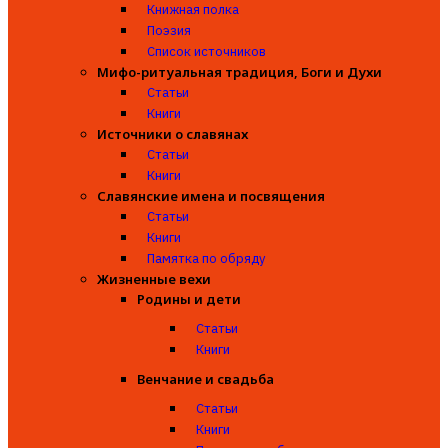
Книжная полка
Поэзия
Список источников
Мифо-ритуальная традиция, Боги и Духи
Статьи
Книги
Источники о славянах
Статьи
Книги
Славянские имена и посвящения
Статьи
Книги
Памятка по обряду
Жизненные вехи
Родины и дети
Статьи
Книги
Венчание и свадьба
Статьи
Книги