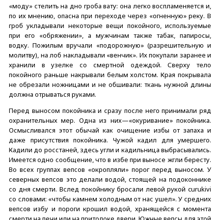
«моду» стелить на дно гроба вату: она легко воспламеняется и,
по их мнению, опасна при переходе через «огненную» реку. В
гроб укладывали некоторые вещи покойного, используемые
при его «обряжении», а мужчинам также табак, папиросы,
водку. Пожилым вручали «подорожную» (разрешительную и
молитву), на лоб накладывали «венчик». Их покупали заранее и
хранили в узелке со смертной одеждой. Сверху тело
покойного раньше накрывали белым холстом. Края покрывала
не обрезали ножницами и не обшивали: ткань нужной длины
должна отрываться руками.
Перед выносом покойника и сразу после него принимали ряд
охранительных мер. Одна из них—«окуривание» покойника.
Осмысливался этот обычай как очищение избы от запаха и
даже присутствия покойника. Чужой кадил для умершего.
Кадили до росстаней, здесь угли и кадильница выбрасывались.
Имеется одно сообщение, что в избе при выносе жгли бересту.
Во всех группах вепсов «окропляли» порог перед выносом. У
северных вепсов это делали водой, стоящей на подоконнике
со дня смерти. Вслед покойнику бросали левой рукой curukivi
со словами: «чтобы камнем холодным от нас ушел». У средних
вепсов избу и пороги крошил водой, хранящейся с момента
смерти на печи или на притолоке двери. Южные вепсы для этой