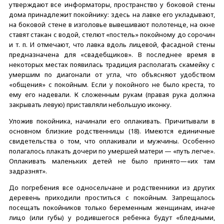
утверждают все информаторы, пространство у боковой стены
дома принадлежит покойнику: здесь на лавке его укладывают,
на боковой стене в изголовье вывешивают полотенце, на окне
ставят стакан с водой, стелют «постель» покойному до сорочин
и т. п. И отмечают, что лавка вдоль лицевой, фасадной стены
предназначена для «свадебщиков». В последнее время в
некоторых местах появилась традиция располагать скамейку с
умершим по диагонали от угла, что объясняют удобством
«общения» с покойным. Если у покойного не было креста, то
ему его надевали. К сложенным рукам (правая рука должна
закрывать левую) приставляли небольшую иконку.
Уложив покойника, начинали его оплакивать. Причитывали в
основном близкие родственницы (18). Имеются единичные
свидетельства о том, что оплакивали и мужчины. Особенно
полагалось плакать дочери по умершей матери — «путь легче».
Оплакивать маленьких детей не было принято—«их там
задразнят».
До погребения все односельчане и родственники из других
деревень приходили проститься с покойным. Запрещалось
посещать покойников только беременным женщинам, иначе
лицо (или губы) у родившегося ребенка будут «бледными,