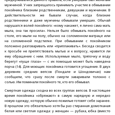
мужчиной. У них запрещалось принимать участие в обмывании
покойника близким родственникам, девушкам и мужчинам. В
действительности же бывали случаи, когда близкие
родственники и даже мужчины обмывали умерших. Обычай
нарушался волей покойного: «кому накажет, я лично сама мать
мыла, она так просила». Нельзя было обмывать покойного на
столе, его мыли на полу, обычно на соломенном матраце или
на соломенной подстилке. При обмывании с покойником
положено разговаривать или «приплакивать». Беседа сводится
к просьбе не препятствовать мытью и к вопросу, нравится ли
ему обращение с ним. Используемые мыло, тряпочку и воду
берегут «пуще глаза» — с их помощью может быть наведена
порча (14). Для моющих покойника готовится угощение. В двух
деревнях средних вепсов (Пондале и Шондовичах) нам
сообщили, что сразу после смерти заваривали толокно с
солью. Им поминали покойного те, кто его обмывал.
Смертная одежда сходна во всех группах вепсов. В настоящее
время покойника «обряжают» в самую нарядную и нередко
новую одежду, которую обычно пожилые готовят себе заранее.
В прошлом это обязательно хотя бы раз стиранная домотканая
белая или светлая одежда: у женщин — рубаха, юбка (вместо