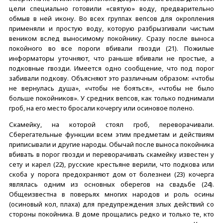
цели специально готовили «святую» воду, предварительно
обмыв в ней икону. Во всех группах вепсов для окропления
применяли и простую воду, которую разбрызгивали чистым
веником вслед выносимому покойнику. Сразу после выноса
покойного во все пороги вбивали гвозди (21). Пожилые
информаторы уточняют, что раньше вбивали не простые, а
подковные гвозди. Имеется одно сообщение, что под порог
забивали подкову. Объясняют это различным образом: «чтобы
не вернулась душа», «чтобы не бояться», «чтобы не было
больше покойников». У средних вепсов, как только поднимали
гроб, на его место бросали кочергу или осиновое полено.
Скамейку, на которой стоял гроб, переворачивали.
Сберегательные функции всем этим предметам и действиям
приписывали и другие народы. Обычай после выноса покойника
вбивать в порог гвозди и переворачивать скамейку известен у
сету и карел (22), русские крестьяне верили, что подкова или
скоба у порога предохраняют дом от болезнеи (23) кочеpгa
являлась одним из основных оберегов на свадьбе (24).
Общеизвестна в поверьях многих народов и роль осины
(осиновый кол, плаха) для предупреждения злых действий со
стороны покойника. В доме прощались редко и только те, кто