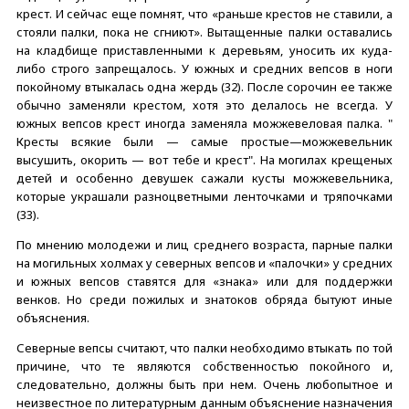
крест. И сейчас еще помнят, что «раньше крестов не ставили, а
стояли палки, пока не сгниют». Вытащенные палки оставались
на кладбище приставленными к деревьям, уносить их куда-
либо строго запрещалось. У южных и средних вепсов в ноги
покойному втыкалась одна жердь (32). После сорочин ее также
обычно заменяли крестом, хотя это делалось не всегда. У
южных вепсов крест иногда заменяла можжевеловая палка. "
Кресты всякие были — самые простые—можжевельник
высушить, окорить — вот тебе и крест". На могилах крещеных
детей и особенно девушек сажали кусты можжевельника,
которые украшали разноцветными ленточками и тряпочками
(33).
По мнению молодежи и лиц среднего возраста, парные палки
на могильных холмах у северных вепсов и «палочки» у средних
и южных вепсов ставятся для «знака» или для поддержки
венков. Но среди пожилых и знатоков обряда бытуют иные
объяснения.
Северные вепсы считают, что палки необходимо втыкать по той
причине, что те являются собственностью покойного и,
следовательно, должны быть при нем. Очень любопытное и
неизвестное по литературным данным объяснение назначения