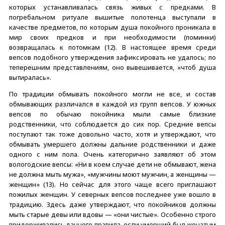
которых устанавливалась связь живых с предками. В
погребальном ритуале вышитые полотенца выступали в
качестве предметов, по которым душа покойного проникала в
мир своих предков и при необходимости (поминки)
возвращалась к потомкам (12). В настоящее время среди
вепсов подобного утверждения зафиксировать не удалось; по
теперешним представлениям, оно вывешивается, «чтоб душа
вытиралась».
По традиции обмывать покойного могли не все, и состав
обмывающих различался в каждой из групп вепсов. У южных
вепсов по обычаю покойника мыли самые близкие
родственники, что соблюдается до сих пор. Средние вепсы
поступают так тоже довольно часто, хотя и утверждают, что
обмывать умершего должны дальние родственники и даже
одного с ним пола. Очень категорично заявляют об этом
вологодские вепсы: «Ни в коем случае дети не обмывают, жена
не должна мыть мужа», «мужчины моют мужчин, а женщины —
женщин» (13). Но сейчас для этого чаще всего приглашают
пожилых женщин. У северных вепсов последнее уже вошло в
традицию. Здесь даже утверждают, что покойников должны
мыть старые девы или вдовы — «они чистые». Особенно строго
придерживались данного правила, если умерший был женатым