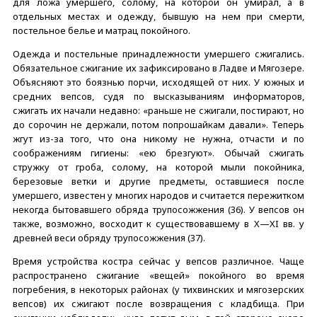
для ложа умершего, солому, на которой он умирал, а в
отдельных местах и одежду, бывшую на нем при смерти,
постельное белье и матрац покойного.
Одежда и постельные принадлежности умершего сжигались.
Обязательное сжигание их зафиксировано в Ладве и Мягозере.
Объясняют это боязнью порчи, исходящей от них. У южных и
средних вепсов, судя по высказываниям информаторов,
сжигать их начали недавно: «раньше не сжигали, постирают, но
до сорочин не держали, потом попрошайкам давали». Теперь
жгут из-за того, что она никому не нужна, отчасти и по
соображениям гигиены: «ею брезгуют». Обычай сжигать
стружку от гроба, солому, на которой мыли покойника,
березовые ветки и другие предметы, оставшиеся после
умершего, известен у многих народов и считается пережитком
некогда бытовавшего обряда трупосожжения (36). У вепсов он
также, возможно, восходит к существовавшему в X—XI вв. у
древней веси обряду трупосожжения (37).
Время устройства костра сейчас у вепсов различное. Чаще
распространено сжигание «вещей» покойного во время
погребения, в некоторых районах (у тихвинских и мягозерских
вепсов) их сжигают после возвращения с кладбища. При