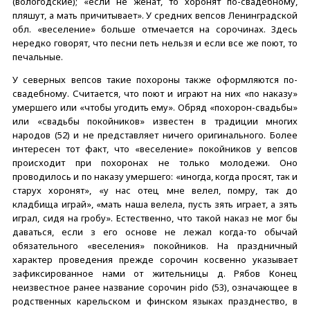
(вологодские); «если не женат, то хоронят по-свадебному,
пляшут, а мать причитывает». У средних вепсов Ленинградской
обл. «веселение» больше отмечается на сорочинах. Здесь
нередко говорят, что песни петь нельзя и если все же поют, то
печальные.
У северных вепсов такие похороны также оформляются по-
свадебному. Считается, что поют и играют на них «по наказу»
умершего или «чтобы угодить ему». Обряд «похорон-свадьбы»
или «свадьбы покойников» известен в традиции многих
народов (52) и не представляет ничего оригинального. Более
интересен тот факт, что «веселение» покойников у вепсов
происходит при похоронах не только молодежи. Оно
проводилось и по наказу умершего: «иногда, когда просят, так и
старух хоронят», «у нас отец мне велел, помру, так до
кладбища играй», «мать наша велела, пусть зять играет, а зять
играл, сидя на гробу». Естественно, что такой наказ не мог бы
даваться, если з его основе не лежал когда-то обычай
обязательного «веселения» покойников. На праздничный
характер проведения прежде сорочин косвенно указывает
зафиксированное нами от жительницы д. Рябов Конец
неизвестное ранее название сорочин pido (53), означающее в
родственных карельском и финском языках празднество, в