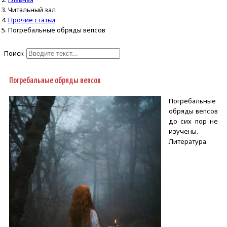
Читальный зал
Прочие статьи
Погребальные обряды вепсов
Поиск
Type 2 or more characters for
results.
Погребальные обряды вепсов
Погребальные
обряды вепсов
до сих пор не
изучены.
Литература