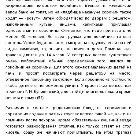
родственники поминают покойника. Южные и тихвинские
вепсы баню не топят, но на кладбище накануне сорочин также
ходят — «зовут». Затем обходят всех по дворам с решетом,
наполненным кутьей, яйцами, калитками, приглашая
односельчан на сорочины. Считается, что надо пригласить не
менее 40 человек. Во всех группах для покойника готовят
постель. Утром будят плачем, смотрят на подушку: если на ней
видна «ямочка», то, значит, он ночевал дома. Поминальная
трапеза длится до 14 часов. У северных вепсов существует
очень любопытный обычай определения того, явился ли
покойник на сорочины. Для этого сажают маленьких детей на
печь и просят посмотреть через решето50 на место,
отведенное покойнику за столом. Если покойник «в гостях», то
якобы дети его непременно увидят. У приоятских вепсов, как
отмечает Г. И. Куликовский, для этой цели использовали кроме
решета и хомут (51).
Различия в составе традиционных блюд на сорочинах и
порядок их подачи в разных группах вепсов такой же, как и на
поминках после похорон. Кроме обязательных кушаний везде
готовится разнообразная стряпня. Как только ставят на стол
кисель, сразу же начинают причитывать. На этом трапеза