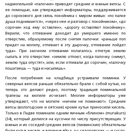
надмогильной «палочки» приводят средние и южные вепсы. С
ее помощью, как утверждают информаторы, поддерживается
до сорокового дня связь покойника с миром живых: «по палке
душа поднимается», «через нее и разговор с покойником», «до
сорочин ход ему оставлен», «дорогу оставляют покойнику».
Верили, что отпевание доходит до умершего именно по
отверстию, образуемому после снятия палочки: «раньше поп
придет на могилу, отпевает в эту дырочку, отпевание пойдет
туда». При заочном отпевании полагалось отпетую землю
сыпать в это отверстие: «землю отпоют, когда палочку снимут,
землю туда опустят», или, если отпевали до сорочин, «палочку
пошатаешь — туда и насыпишь».
После погребения на кладбище устраивали поминки. У
северных вепсов раньше обязательно брали с собой кутью, но
теперь это делают редко, поэтому традиция поминальной
трапезы на могиле исчезает. Многие информаторы уже
утверждают, что на могиле «ничем не поминают». Средние
вепсы (вологодские и оятские) кроме кутьи приносили кисель.
Только в Ладве поминали одним яичным «блином» (munakurs)
(34), который делился на кусочки по числу присутствующих. У
южных и их соседей средних вепсов (тихвинских) обязательны
были кутья, кисель и вареные яйца, а у сидоровских — и сусло.