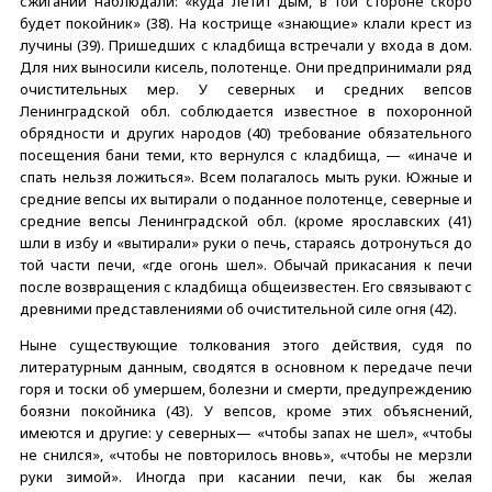
сжигании наблюдали: «куда летит дым, в той стороне скоро
будет покойник» (38). На кострище «знающие» клали крест из
лучины (39). Пришедших с кладбища встречали у входа в дом.
Для них выносили кисель, полотенце. Они предпринимали ряд
очистительных мер. У северных и средних вепсов
Ленинградской обл. соблюдается известное в похоронной
обрядности и других народов (40) требование обязательного
посещения бани теми, кто вернулся с кладбища, — «иначе и
спать нельзя ложиться». Всем полагалось мыть руки. Южные и
средние вепсы их вытирали о поданное полотенце, северные и
средние вепсы Ленинградской обл. (кроме ярославских (41)
шли в избу и «вытирали» руки о печь, стараясь дотронуться до
той части печи, «где огонь шел». Обычай прикасания к печи
после возвращения с кладбища общеизвестен. Его связывают с
древними представлениями об очистительной силе огня (42).
Ныне существующие толкования этого действия, судя по
литературным данным, сводятся в основном к передаче печи
горя и тоски об умершем, болезни и смерти, предупреждению
боязни покойника (43). У вепсов, кроме этих объяснений,
имеются и другие: у северных— «чтобы запах не шел», «чтобы
не снился», «чтобы не повторилось вновь», «чтобы не мерзли
руки зимой». Иногда при касании печи, как бы желая