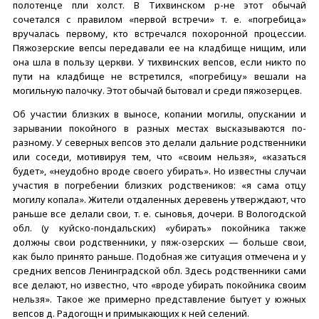
полотенце пли холст. В Тихвинском р-не этот обычай
сочетался с правилом «первой встречи» т. е. «погребица»
вручалась первому, кто встречался похоронной процессии.
Пяжозерские вепсы передавали ее на кладбище нищим, или
она шла в пользу церкви. У тихвинских вепсов, если никто по
пути на кладбище не встретился, «погребицу» вешали на
могильную палочку. Этот обычай бытовал и среди пяжозерцев.
Об участии близких в выносе, копании могилы, опускании и
зарывании покойного в разных местах высказываются по-
разному. У северных вепсов это делали дальние родственники
или соседи, мотивируя тем, что «своим нельзя», «казаться
будет», «неудобно вроде своего убирать». Но известны случаи
участия в погребении близких родствеников: «я сама отцу
могилу копала». Жители отдаленных деревень утверждают, что
раньше все делали свои, т. е. сыновья, дочери. В Вологодской
обл. (у куйско-пондальских) «убирать» покойника также
должны свои родственники, у пяж-озерских — больше свои,
как было принято раньше. Подобная же ситуация отмечена и у
средних вепсов Ленинградской обл. Здесь родственники сами
все делают, но известно, что «вроде убирать покойника своим
нельзя». Такое же примерно представление бытует у южных
вепсов д. Радогощн и примыкающих к ней селений.