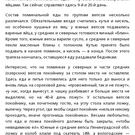
яйцами. Так сейчас справляют здесь 9-й и 20-й день.
Состав поминальной еды по группам вепсов несколько
различался. Обязательными везде считались кутья и кисель,
но особенно кушанья из яиц: у южных вепсов подавались
вареные яйца, у средних и северных готовился яичный «блин».
Кроме того, южные вепсы варили сусло, а средние и северные
пекли масленые блины с толокном. Кутью принято было
подавать в начале поминок, а кисель — в конце. После этого
трапеза кончалась, оставшуюся еду раздавали беднякам.
Интересно, что на поминках у северных и части средних
(озерскнх) вепсов покойнику за столом места не оставляли.
Здесь еда и питье готовились для него только до выноса и
вновь лишь на сороковой день: «провоженный, так и не ложут»,
«у нас, когда вынесут, и чашку разбивают и больше места не
выделяли, но на 40-й день ложут». У остальных вепсов
покойнику, как почетному гостю, на углу стола клали ложку,
выпечку. Через угол, где якобы сидел покойник «нельзя никому
проходить, иначе прогонишь покойника». Весьма любопытно,
что еда и ложка покойного должны быть закрыты, «чтобы
невидимкою ел». Южные и средние вепсы Ленинградской обл.
ложку и колоб клали под скатерть (49), а вологодские —