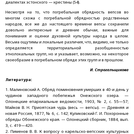
диалектах эстонского — крестины (54).
Несмотря на то, что погребальная обрядность вепсов во
многом схожа с погребальной обрядностью родственных
народов, все же до настоящего времени вепсы сохранили
довольно интересные и древние обычаи, важные для
понимания и оценки духовной культуры народа в целом.
Весьма ощутимы и локальные различия, что, видимо, не только
определяется территориальной разобщенностью
этнолокальных групп, но и указывает, возможно, на некоторое
своеобразие в погребальном обряде этих групп и в прошлом.
И. Строгальщикова
Литература:
1. Малиновский А. Обряд поминовения умерших в 40-и день у
чудинов западного побепежья Онежского озера. —
Олонецкие епархиальные ведомости, 1903, № 2, с. 55—57;
Майков В. Н. Приоятская чудь (весь — вепсы). — Древняя и
новая Россия, 1877, № 6, с. 142; Куликовский Г. И. Похоронные
обряды Обонежского края. — Олонецкий сборник, 1884, вып.
3, с. 419—420.
2. Пименов В. В. К вопросу о карельско-вепсских культурных