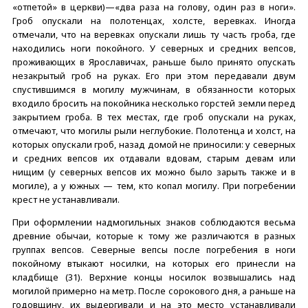
«отпетой» в церкви)—«два раза на голову, один раз в ноги».
Гроб опускали на полотенцах, холсте, веревках. Иногда
отмечали, что на веревках опускали лишь ту часть гроба, где
находились ноги покойного. У северных и средних вепсов,
проживающих в Ярославичах, раньше было принято опускать
незакрытый гроб на руках. Его при этом передавали двум
спустившимся в могилу мужчинам, в обязанности которых
входило бросить на покойника несколько горстей земли перед
закрытием гроба. В тех местах, где гроб опускали на руках,
отмечают, что могилы рыли неглубокие. Полотенца и холст, на
которых опускали гроб, назад домой не приносили: у северных
и средних вепсов их отдавали вдовам, старым девам или
нищим (у северных вепсов их можно было зарыть также и в
могиле), а у южных — тем, кто копал могилу. При погребении
крест не устанавливали.
При оформлении надмогильных знаков соблюдаются весьма
древние обычаи, которые к тому же различаются в разных
группах вепсов. Северные вепсы после погребения в ноги
покойному втыкают носилки, на которых его принесли на
кладбище (31). Верхние концы носилок возвышались над
могилой примерно на метр. После сорокового дня, а раньше на
годовщину, их выдергивали и на это место устанавливали