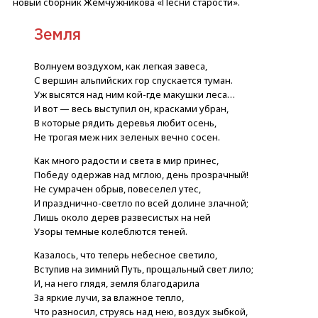
новый сборник Жемчужникова «Песни старости».
Земля
Волнуем воздухом, как легкая завеса,
С вершин альпийских гор спускается туман.
Уж высятся над ним кой-где макушки леса…
И вот — весь выступил он, красками убран,
В которые рядить деревья любит осень,
Не трогая меж них зеленых вечно сосен.
Как много радости и света в мир принес,
Победу одержав над мглою, день прозрачный!
Не сумрачен обрыв, повеселел утес,
И празднично-светло по всей долине злачной;
Лишь около дерев развесистых на ней
Узоры темные колеблются теней.
Казалось, что теперь небесное светило,
Вступив на зимний Путь, прощальный свет лило;
И, на него глядя, земля благодарила
За яркие лучи, за влажное тепло,
Что разносил, струясь над нею, воздух зыбкой,