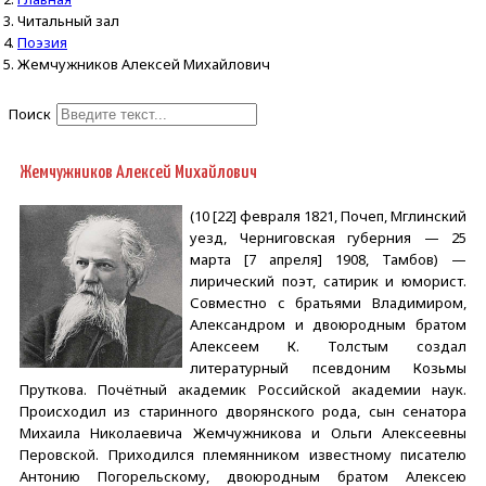
Читальный зал
Поэзия
Жемчужников Алексей Михайлович
Поиск
Type 2 or more characters for
results.
Жемчужников Алексей Михайлович
(10 [22] февраля 1821, Почеп, Мглинский
уезд, Черниговская губерния — 25
марта [7 апреля] 1908, Тамбов) —
лирический поэт, сатирик и юморист.
Совместно с братьями Владимиром,
Александром и двоюродным братом
Алексеем К. Толстым создал
литературный псевдоним Козьмы
Пруткова. Почётный академик Российской академии наук.
Происходил из старинного дворянского рода, сын сенатора
Михаила Николаевича Жемчужникова и Ольги Алексеевны
Перовской. Приходился племянником известному писателю
Антонию Погорельскому, двоюродным братом Алексею