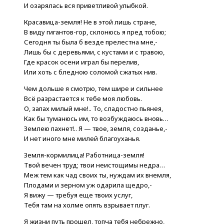
И озарялась вся приветливой улыбкой.
Красавица-земля! Не в этой лишь стране,
В виду гигантов-гор, склонюсь я пред тобою;
Сегодня ты была б везде прелестна мне,-
Лишь бы с деревьями, с кустами и с травою,
Где красок осени играл бы перелив,
Или хоть с бледною соломой сжатых нив.
Чем дольше я смотрю, тем шире и сильнее
Всё разрастается к тебе моя любовь.
О, запах милый мне!.. То, сладостно пьянея,
Как бы туманюсь им, то возбуждаюсь вновь…
Землею пахнет!.. Я — твое, земля, созданье,-
И нет иного мне милей благоуханья.
Земля-кормилица! Работница-земля!
Твой вечен труд; твои неистощимы недра…
Меж тем как чад своих ты, нуждам их внемля,
Плодами и зерном уж одарила щедро,-
Я вижу — требуя еще твоих услуг,
Тебя там на холме опять взрывает плуг.
Я жизни путь прошел, топча тебя небрежно,