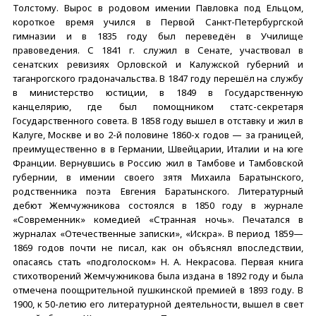
Толстому. Вырос в родовом имении Павловка под Ельцом,
короткое время учился в Первой Санкт-Петербургской
гимназии и в 1835 году был переведён в Училище
правоведения. С 1841 г. служил в Сенате, участвовал в
сенатских ревизиях Орловской и Калужской губерний и
таганрогского градоначальства. В 1847 году перешёл на службу
в министерство юстиции, в 1849 в Государственную
канцелярию, где был помощником статс-секретаря
Государственного совета. В 1858 году вышел в отставку и жил в
Калуге, Москве и во 2-й половине 1860-х годов — за границей,
преимущественно в в Германии, Швейцарии, Италии и на юге
Франции. Вернувшись в Россию жил в Тамбове и Тамбовской
губернии, в имении своего зятя Михаила Баратынского,
родственника поэта Евгения Баратынского. Литературный
дебют Жемчужникова состоялся в 1850 году в журнале
«Современник» комедией «Странная ночь». Печатался в
журналах «Отечественные записки», «Искра». В период 1859—
1869 годов почти не писал, как он объяснял впоследствии,
опасаясь стать «подголоском» Н. А. Некрасова. Первая книга
стихотворений Жемчужникова была издана в 1892 году и была
отмечена поощрительной пушкинской премией в 1893 году. В
1900, к 50-летию его литературной деятельности, вышел в свет