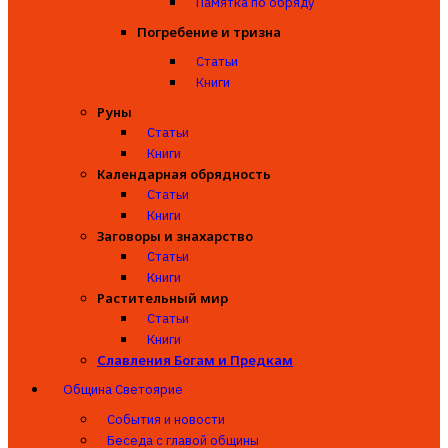
Памятка по обряду
Погребение и тризна
Статьи
Книги
Руны
Статьи
Книги
Календарная обрядность
Статьи
Книги
Заговоры и знахарство
Статьи
Книги
Растительный мир
Статьи
Книги
Славления Богам и Предкам
Община Светоярие
События и новости
Беседа с главой общины