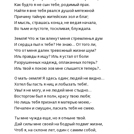
Как будто я не сын тебе, родимый прах.
Найти я вне тебя рвался душой мятежной
Причину тайную житейских зол и благ;
И мысль, страшась конца, не ведая начала,
Во тьме и пустоте, тоскливая, блуждала.
Земля! Что ж так влекут меня стремленья дум
И сердца пыл к тебе? Не знаю… От того ли,
Что от меня далек тревожный жизни шум?
Иль правды я ищу? Иль я устал от боли
Разрушенных надежд, оплаканных потерь?
Иль твой к покою зов мне слышится теперь?..
О мать-земля! Я здесь один; людей не видно…
Хотел бы пасть я ниц и лобызать тебя!..
Увы! я не могу, и не людей мне стыдно…
Восторгом был я полн, красу твою любя;
Но лишь тебя признал я матерью моею,-
Печален и смущен, ласкать тебя не смею.
Ты мне чужда еще, но я отныне твой.
Дай силы мне своей на бодрый подвиг жизни,
Чтоб я, на склоне лет, один с самим собой,