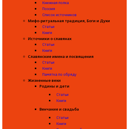
Книжная полка
Поэзия
Список источников
Мифо-ритуальная традиция, Боги и Духи
Статьи
Книги
Источники о славянах
Статьи
Книги
Славянские имена и посвящения
Статьи
Книги
Памятка по обряду
Жизненные вехи
Родины и дети
Статьи
Книги
Венчание и свадьба
Статьи
Книги