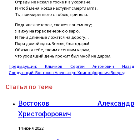
Отрады не искал в тоске и в укоризне;
И чтоб меня, когда наступит смерти мгла,
Ты, примиренного с тобою, приняла.
Поднялся ветерок, свежея понемногу;
Я вижу на горах вечернюю зарю,
И тени длинные ложатся на дорогу…
Пора домой идти. Земля, благодарю!
Обязан я тебе, твоим осенним чарам,
Что уходящий день прожит был мной не даром.
Предыдущий: Клычков Сергей Антонович
Назад
Следующий: Востоков Александр Христофорович
Вперед
Статьи по теме
Востоков Александр
Христофорович
14 июня 2022