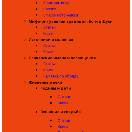
Книжная полка
Поэзия
Список источников
Мифо-ритуальная традиция, Боги и Духи
Статьи
Книги
Источники о славянах
Статьи
Книги
Славянские имена и посвящения
Статьи
Книги
Памятка по обряду
Жизненные вехи
Родины и дети
Статьи
Книги
Венчание и свадьба
Статьи
Книги