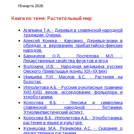
18 марта 2026
Книги по теме: Растительный мир
Агапкина Т.А. - Деревья в славянской народной
традиции: Очерки.
Алексей Конкка - Карсикко. Деревья-знаки в
обрядах и верованиях прибалтийско-финских
народов.
Барнаулов О.Д. , Поспелова М.Л. -
Лекарственные свойства фруктов и ягод
Волохина И.В. - Народная медицина русских
Омского Прииртышья (конец XIX–XX век)
Инишева Л.И., Маслов Б.С. - Растения на
болотах.
Ипполитова А.Б. - Русские рукописные травники
XVII-XVIII веков: исследование фольклора и
этноботаники.
Колосова В.Б. - Лексика и символика
славянской народной ботаники.
Этнолингвистический аспект.
Колосова В.Б., Ипполитова А.Б. - Этноботаника:
растения в языке и культуре.
Кузнецова М.А, Резникова А.С. - Сказания о
лекарственных растениях