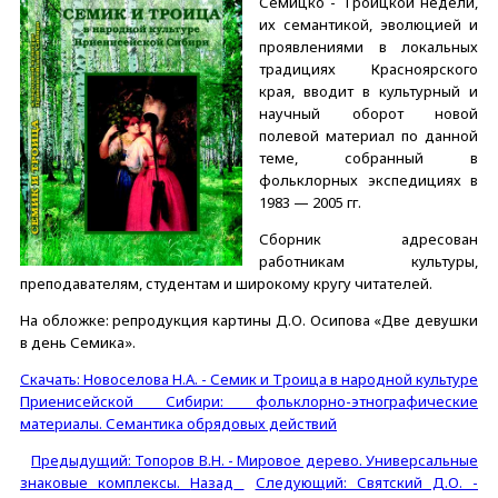
Семицко - Троицкой недели,
их семантикой, эволюцией и
проявлениями в локальных
традициях Красноярского
края, вводит в культурный и
научный оборот новой
полевой материал по данной
теме, собранный в
фольклорных экспедициях в
1983 — 2005 гг.
Сборник адресован
работникам культуры,
преподавателям, студентам и широкому кругу читателей.
На обложке: репродукция картины Д.О. Осипова «Две девушки
в день Семика».
Скачать: Новоселова Н.А. - Семик и Троица в народной культуре
Приенисейской Сибири: фольклорно-этнографические
материалы. Семантика обрядовых действий
Предыдущий: Топоров В.Н. - Мировое дерево. Универсальные
знаковые комплексы.
Назад
Следующий: Святский Д.О. -