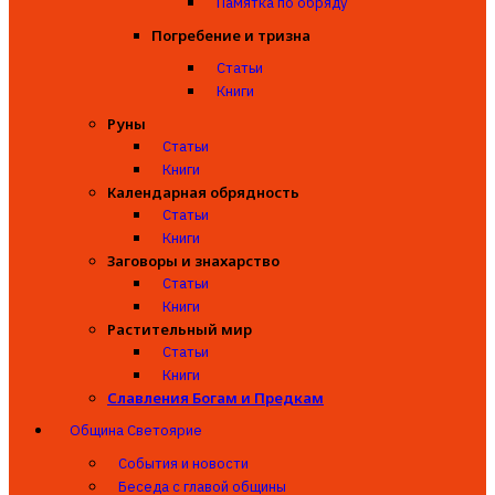
Памятка по обряду
Погребение и тризна
Статьи
Книги
Руны
Статьи
Книги
Календарная обрядность
Статьи
Книги
Заговоры и знахарство
Статьи
Книги
Растительный мир
Статьи
Книги
Славления Богам и Предкам
Община Светоярие
События и новости
Беседа с главой общины