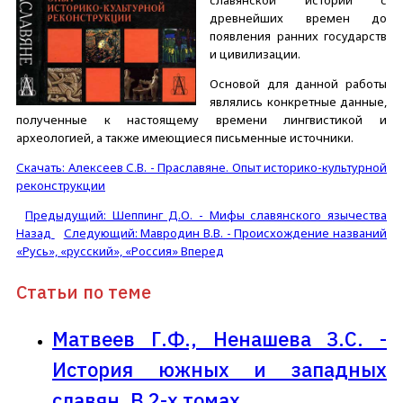
славянской истории с
древнейших времен до
появления ранних государств
и цивилизации.
Основой для данной работы
являлись конкретные данные,
полученные к настоящему времени лингвистикой и
археологией, а также имеющиеся письменные источники.
Скачать: Алексеев С.В. - Праславяне. Опыт историко-культурной
реконструкции
Предыдущий: Шеппинг Д.О. - Мифы славянского язычества
Назад
Следующий: Мавродин В.В. - Происхождение названий
«Русь», «русский», «Россия»
Вперед
Статьи по теме
Матвеев Г.Ф., Ненашева З.С. -
История южных и западных
славян. В 2-х томах