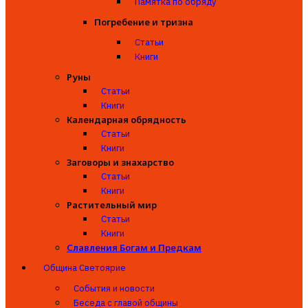
Памятка по обряду
Погребение и тризна
Статьи
Книги
Руны
Статьи
Книги
Календарная обрядность
Статьи
Книги
Заговоры и знахарство
Статьи
Книги
Растительный мир
Статьи
Книги
Славления Богам и Предкам
Община Светоярие
События и новости
Беседа с главой общины