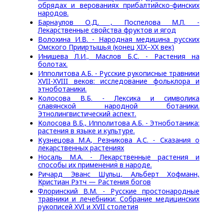
обрядах и верованиях прибалтийско-финских
народов.
Барнаулов О.Д. , Поспелова М.Л. -
Лекарственные свойства фруктов и ягод
Волохина И.В. - Народная медицина русских
Омского Прииртышья (конец XIX–XX век)
Инишева Л.И., Маслов Б.С. - Растения на
болотах.
Ипполитова А.Б. - Русские рукописные травники
XVII-XVIII веков: исследование фольклора и
этноботаники.
Колосова В.Б. - Лексика и символика
славянской народной ботаники.
Этнолингвистический аспект.
Колосова В.Б., Ипполитова А.Б. - Этноботаника:
растения в языке и культуре.
Кузнецова М.А, Резникова А.С. - Сказания о
лекарственных растениях
Носаль М.А. - Лекарственные растения и
способы их применения в народе.
Ричард Эванс Шульц, Альберт Хофманн,
Кристиан Рэтч — Растения богов
Флоринский В.М. - Русские простонародные
травники и лечебники: Собрание медицинских
рукописей XVI и XVII столетия