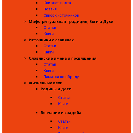
Книжная полка
Поэзия
Список источников
Мифо-ритуальная традиция, Боги и Духи
Статьи
Книги
Источники о славянах
Статьи
Книги
Славянские имена и посвящения
Статьи
Книги
Памятка по обряду
Жизненные вехи
Родины и дети
Статьи
Книги
Венчание и свадьба
Статьи
Книги