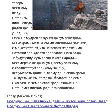
теперь
честному
люду.
Остались
лишь следы
родов давно
ушедших,
Писанья мудрецов чужих да сумасшедших.
Мы искрами мелькнём мгновенными, живыми,
И может статься, что не вспомнят даже имя,
Потомки прежде так прославленного рода
Забудут силу, суть славянского народа…
Бессмертье не дано, увы, всему земному,
И соответствуя великому закону,
Всё умереть должно, всему дано лишь время,
Так пусть же мы, тогда как благостное семя
Окончив на земле своё предназначенье –
Останемся плечом родного поколенья.
Белояр (Максим Ионов)
Предыдущий: Славянские дети – живой наш поток
Назад
Следующий: Нам от обители Ветров
Вперед