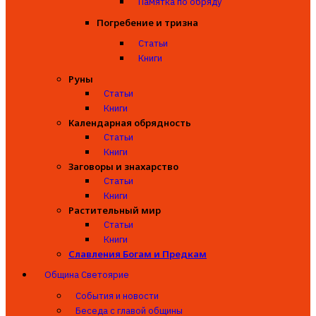
Памятка по обряду
Погребение и тризна
Статьи
Книги
Руны
Статьи
Книги
Календарная обрядность
Статьи
Книги
Заговоры и знахарство
Статьи
Книги
Растительный мир
Статьи
Книги
Славления Богам и Предкам
Община Светоярие
События и новости
Беседа с главой общины