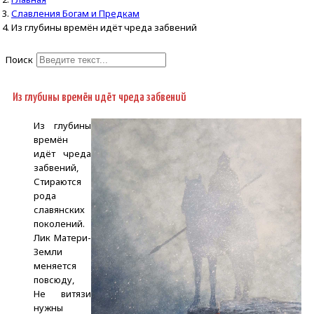
Славления Богам и Предкам
Из глубины времён идёт чреда забвений
Поиск
Type 2 or more characters for
results.
Из глубины времён идёт чреда забвений
Из глубины
времён
идёт чреда
забвений,
Стираются
рода
славянских
поколений.
Лик Матери-
Земли
меняется
повсюду,
Не витязи
нужны