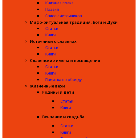
Книжная полка
Поэзия
Список источников
Мифо-ритуальная традиция, Боги и Духи
Статьи
Книги
Источники о славянах
Статьи
Книги
Славянские имена и посвящения
Статьи
Книги
Памятка по обряду
Жизненные вехи
Родины и дети
Статьи
Книги
Венчание и свадьба
Статьи
Книги