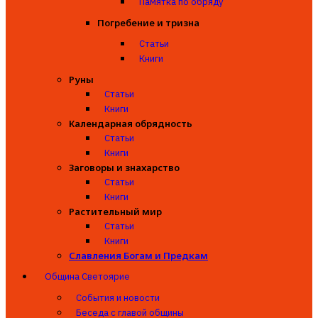
Памятка по обряду
Погребение и тризна
Статьи
Книги
Руны
Статьи
Книги
Календарная обрядность
Статьи
Книги
Заговоры и знахарство
Статьи
Книги
Растительный мир
Статьи
Книги
Славления Богам и Предкам
Община Светоярие
События и новости
Беседа с главой общины