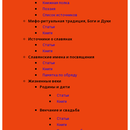
Книжная полка
Поэзия
Список источников
Мифо-ритуальная традиция, Боги и Духи
Статьи
Книги
Источники о славянах
Статьи
Книги
Славянские имена и посвящения
Статьи
Книги
Памятка по обряду
Жизненные вехи
Родины и дети
Статьи
Книги
Венчание и свадьба
Статьи
Книги