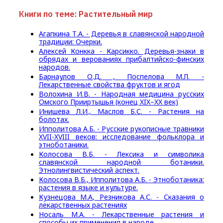
Книги по теме: Растительный мир
Агапкина Т.А. - Деревья в славянской народной
традиции: Очерки.
Алексей Конкка - Карсикко. Деревья-знаки в
обрядах и верованиях прибалтийско-финских
народов.
Барнаулов О.Д. , Поспелова М.Л. -
Лекарственные свойства фруктов и ягод
Волохина И.В. - Народная медицина русских
Омского Прииртышья (конец XIX–XX век)
Инишева Л.И., Маслов Б.С. - Растения на
болотах.
Ипполитова А.Б. - Русские рукописные травники
XVII-XVIII веков: исследование фольклора и
этноботаники.
Колосова В.Б. - Лексика и символика
славянской народной ботаники.
Этнолингвистический аспект.
Колосова В.Б., Ипполитова А.Б. - Этноботаника:
растения в языке и культуре.
Кузнецова М.А, Резникова А.С. - Сказания о
лекарственных растениях
Носаль М.А. - Лекарственные растения и
способы их применения в народе.