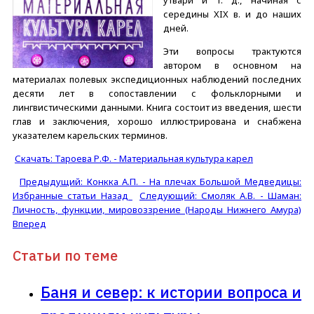
утвари и т. д., начиная с
середины XIX в. и до наших
дней.
Эти вопросы трактуются
автором в основном на
материалах полевых экспедиционных наблюдений последних
десяти лет в сопоставлении с фольклорными и
лингвистическими данными. Книга состоит из введения, шести
глав и заключения, хорошо иллюстрирована и снабжена
указателем карельских терминов.
Скачать: Тароева Р.Ф. - Материальная культура карел
Предыдущий: Конкка А.П. - На плечах Большой Медведицы:
Избранные статьи
Назад
Следующий: Смоляк А.В. - Шаман:
Личность, функции, мировоззрение (Народы Нижнего Амура)
Вперед
Статьи по теме
Баня и север: к истории вопроса и