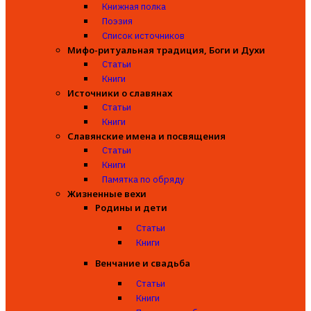
Книжная полка
Поэзия
Список источников
Мифо-ритуальная традиция, Боги и Духи
Статьи
Книги
Источники о славянах
Статьи
Книги
Славянские имена и посвящения
Статьи
Книги
Памятка по обряду
Жизненные вехи
Родины и дети
Статьи
Книги
Венчание и свадьба
Статьи
Книги