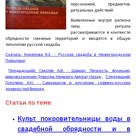
персонажей, предметов,
ритуальных действий.
Выявленные внутри региона
типы ритуала
рассматриваются в контексте
обрядности смежных территорий и вводятся в общую
типологию русской свадьбы.
Скачать: Корепова К.Е. - Русская свадьба в Нижегородском
Поволжье
Предыдущий: Смоляк А.В. - Шаман: Личность, функции,
мировоззрение (Народы Нижнего Амура)
Назад
Следующий:
Голотвин А.Н. - Самоквасов и изучение славяно-русских
древностей
Вперед
Статьи по теме
Культ покровительницы воды в
свадебной обрядности и в