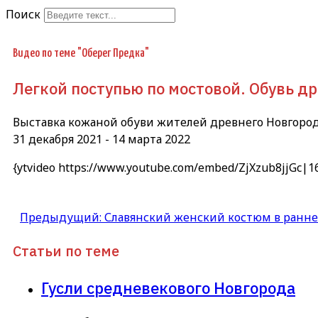
Поиск
Type 2 or more
characters for results.
Видео по теме "Оберег Предка"
Легкой поступью по мостовой. Обувь др
Выставка кожаной обуви жителей древнего Новгород
31 декабря 2021 - 14 марта 2022
{ytvideo https://www.youtube.com/embed/ZjXzub8jjGc|
Предыдущий: Славянский женский костюм в ранн
Статьи по теме
Гусли средневекового Новгорода