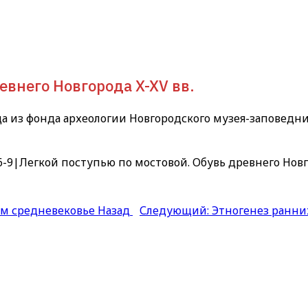
евнего Новгорода X-XV вв.
а из фонда археологии Новгородского музея-заповедни
16-9|Легкой поступью по мостовой. Обувь древнего Новго
ем средневековье
Назад
Следующий: Этногенез ранни