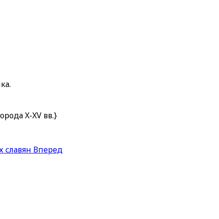
ка.
рода X-XV вв.}
х славян
Вперед